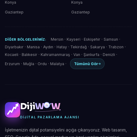
Konya
Konya
Gaziantep
Gaziantep
Mersin
·
Kayseri
·
Eskişehir
·
Samsun
·
DIĞER BÖLGELERIMIZ:
Diyarbakır
·
Manisa
·
Aydın
·
Hatay
·
Tekirdağ
·
Sakarya
·
Trabzon
·
Kocaeli
·
Balıkesir
·
Kahramanmaraş
·
Van
·
Şanlıurfa
·
Denizli
·
Erzurum
·
Muğla
·
Ordu
·
Malatya
·
Tümünü Gör
Diji
W
W
DIJITAL PAZARLAMA AJANSI
İşletmenizin dijital potansiyelini açığa çıkarıyoruz. Web tasarım,