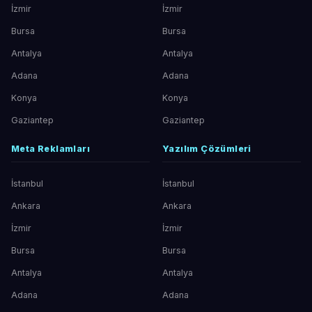
İzmir
İzmir
Bursa
Bursa
Antalya
Antalya
Adana
Adana
Konya
Konya
Gaziantep
Gaziantep
Meta Reklamları
Yazılım Çözümleri
İstanbul
İstanbul
Ankara
Ankara
İzmir
İzmir
Bursa
Bursa
Antalya
Antalya
Adana
Adana