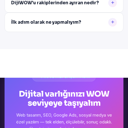
DijiWOW'u rakiplerinden ayıran nedir?
İlk adım olarak ne yapmalıyım?
PROJENIZI BAŞLATALIM
Dijital varlığınızı WOW
seviyeye taşıyalım
Web tasarım, SEO, Google Ads, sosyal medya ve
özel yazılım — tek elden, ölçülebilir, sonuç odaklı.