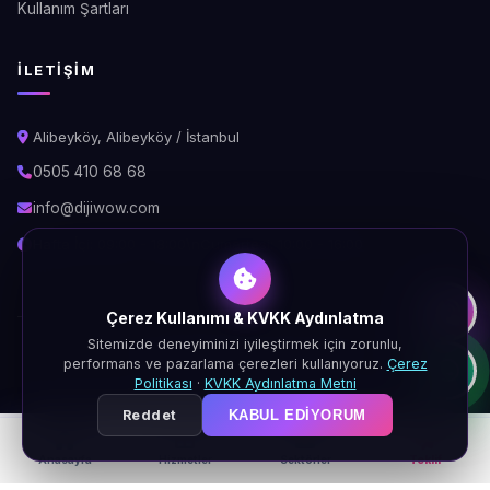
Kullanım Şartları
İLETIŞIM
Alibeyköy, Alibeyköy / İstanbul
0505 410 68 68
info@dijiwow.com
Hafta İçi: 09:00 - 18:00\nCumartesi: 10:00 - 16:00
Çerez Kullanımı & KVKK Aydınlatma
Sitemizde deneyiminizi iyileştirmek için zorunlu,
© 2026 DijiWOW. Tüm hakları saklıdır.
performans ve pazarlama çerezleri kullanıyoruz.
Çerez
KVKK
Gizlilik
Çerez
Şartlar
Politikası
·
KVKK Aydınlatma Metni
Reddet
KABUL EDIYORUM
Anasayfa
Hizmetler
Sektörler
Teklif