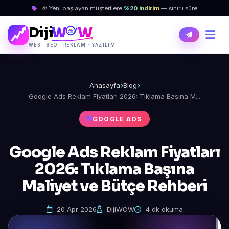
🎉 Yeni başlayan müşterilere
%20 indirim
— sınırlı süre
Diji
W
W
WEB · SEO · REKLAM · YAZILIM
Anasayfa
Blog
Google Ads Reklam Fiyatları 2026: Tıklama Başına M...
GOOGLE ADS
Google Ads Reklam Fiyatları
2026: Tıklama Başına
Maliyet ve Bütçe Rehberi
20 Apr 2026
DijiWOW
4 dk okuma