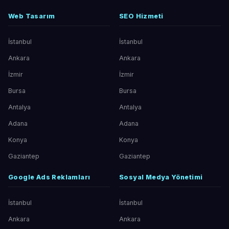
Web Tasarım
SEO Hizmeti
İstanbul
İstanbul
Ankara
Ankara
İzmir
İzmir
Bursa
Bursa
Antalya
Antalya
Adana
Adana
Konya
Konya
Gaziantep
Gaziantep
Google Ads Reklamları
Sosyal Medya Yönetimi
İstanbul
İstanbul
Ankara
Ankara