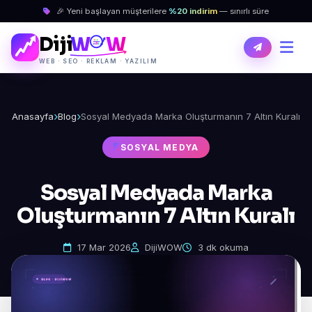
🎉 Yeni başlayan müşterilere
%20 indirim
— sınırlı süre
Diji
W
W
WEB · SEO · REKLAM · YAZILIM
Anasayfa
Blog
Sosyal Medyada Marka Oluşturmanın 7 Altın Kuralı
SOSYAL MEDYA
Sosyal Medyada Marka
Oluşturmanın 7 Altın Kuralı
17 Mar 2026
DijiWOW
3 dk okuma