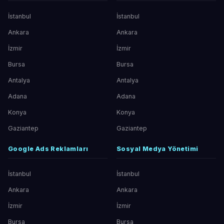
İstanbul
İstanbul
Ankara
Ankara
İzmir
İzmir
Bursa
Bursa
Antalya
Antalya
Adana
Adana
Konya
Konya
Gaziantep
Gaziantep
Google Ads Reklamları
Sosyal Medya Yönetimi
İstanbul
İstanbul
Ankara
Ankara
İzmir
İzmir
Bursa
Bursa