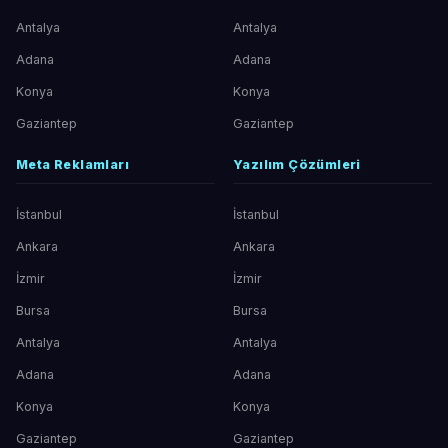
Antalya
Antalya
Adana
Adana
Konya
Konya
Gaziantep
Gaziantep
Meta Reklamları
Yazılım Çözümleri
İstanbul
İstanbul
Ankara
Ankara
İzmir
İzmir
Bursa
Bursa
Antalya
Antalya
Adana
Adana
Konya
Konya
Gaziantep
Gaziantep