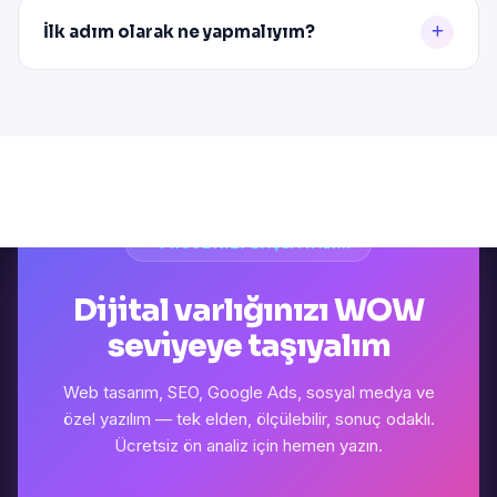
İlk adım olarak ne yapmalıyım?
PROJENIZI BAŞLATALIM
Dijital varlığınızı WOW
seviyeye taşıyalım
Web tasarım, SEO, Google Ads, sosyal medya ve
özel yazılım — tek elden, ölçülebilir, sonuç odaklı.
Ücretsiz ön analiz için hemen yazın.