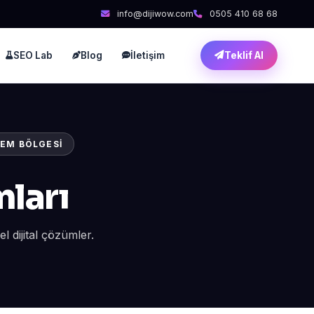
info@dijiwow.com
0505 410 68 68
SEO Lab
Blog
İletişim
Teklif Al
DEM BÖLGESI
ları
 dijital çözümler.