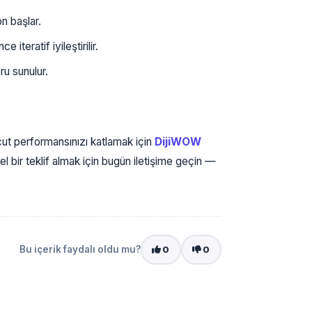
on başlar.
iteratif iyileştirilir.
u sunulur.
t performansınızı katlamak için
DijiWOW
l bir teklif almak için bugün iletişime geçin —
Bu içerik faydalı oldu mu?
0
0