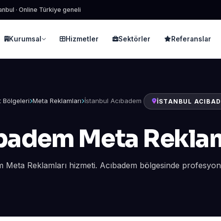
anbul · Online Türkiye geneli
Kurumsal
Hizmetler
Sektörler
Referanslar
 Bölgeleri
Meta Reklamları
İstanbul Acıbadem
İSTANBUL ACIBA
badem Meta Reklam
 Meta Reklamları hizmeti. Acıbadem bölgesinde profesyonel