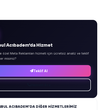
bul Acıbadem'da Hizmet
e özel Meta Reklamları hizmeti için ücretsiz analiz ve teklif
ter misiniz?
Teklif Al
Hemen Ara
NBUL ACIBADEM'DA DIĞER HIZMETLERIMIZ