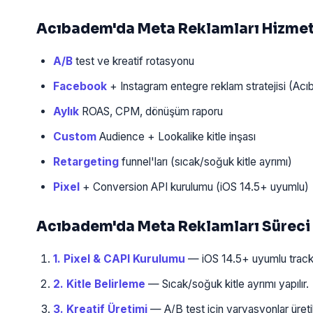
Acıbadem'da Meta Reklamları Hizme
A/B
test ve kreatif rotasyonu
Facebook
+ Instagram entegre reklam stratejisi (Acı
Aylık
ROAS, CPM, dönüşüm raporu
Custom
Audience + Lookalike kitle inşası
Retargeting
funnel'ları (sıcak/soğuk kitle ayrımı)
Pixel
+ Conversion API kurulumu (iOS 14.5+ uyumlu)
Acıbadem'da Meta Reklamları Süreci
1. Pixel & CAPI Kurulumu
— iOS 14.5+ uyumlu tracki
2. Kitle Belirleme
— Sıcak/soğuk kitle ayrımı yapılır.
3. Kreatif Üretimi
— A/B test için varyasyonlar üretili