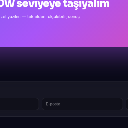
 WOW seviyeye taşıyalım
l yazılım — tek elden, ölçülebilir, sonuç