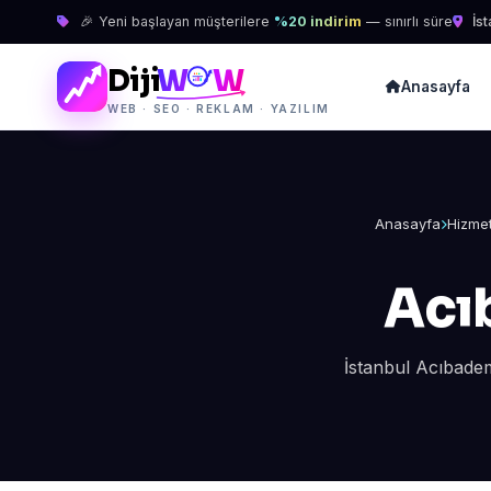
🎉 Yeni başlayan müşterilere
%20 indirim
— sınırlı süre
İst
Diji
W
W
Anasayfa
WEB · SEO · REKLAM · YAZILIM
Anasayfa
Hizmet
Acı
İstanbul Acıbadem