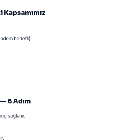
ti Kapsamımız
badem hedefli)
 — 6 Adım
ng sağlanır.
r.