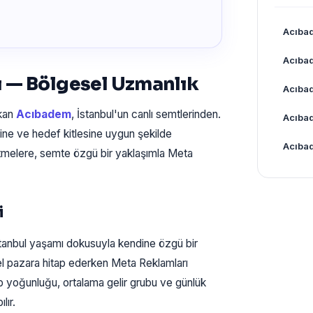
Acıba
Acıba
 — Bölgesel Uzmanlık
Acıba
ıkan
Acıbadem
, İstanbul'un canlı semtlerinden.
Acıba
ine ve hedef kitlesine uygun şekilde
Acıba
tmelere, semte özgü bir yaklaşımla Meta
i
anbul yaşamı dokusuyla kendine özgü bir
zel pazara hitap ederken Meta Reklamları
ip yoğunluğu, ortalama gelir grubu ve günlük
lır.