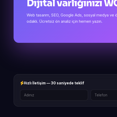
Dijital varlığınızı
Web tasarım, SEO, Google Ads, sosyal medya ve öze
odaklı. Ücretsiz ön analiz için hemen yazın.
Hızlı İletişim — 30 saniyede teklif