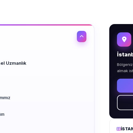
İstan
el Uzmanlık
Bölgeniz
almak is
amımız
dım
İSTA