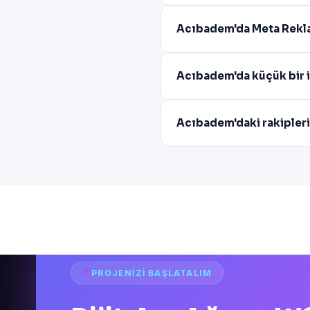
Acıbadem'da Meta Rekla
Acıbadem'da küçük bir i
Acıbadem'daki rakipleri
PROJENIZI BAŞLATALIM