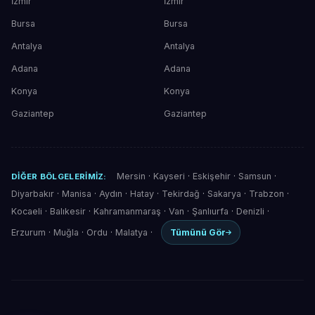
İzmir
İzmir
Bursa
Bursa
Antalya
Antalya
Adana
Adana
Konya
Konya
Gaziantep
Gaziantep
Mersin
·
Kayseri
·
Eskişehir
·
Samsun
·
DIĞER BÖLGELERIMIZ:
Diyarbakır
·
Manisa
·
Aydın
·
Hatay
·
Tekirdağ
·
Sakarya
·
Trabzon
·
Kocaeli
·
Balıkesir
·
Kahramanmaraş
·
Van
·
Şanlıurfa
·
Denizli
·
Erzurum
·
Muğla
·
Ordu
·
Malatya
·
Tümünü Gör