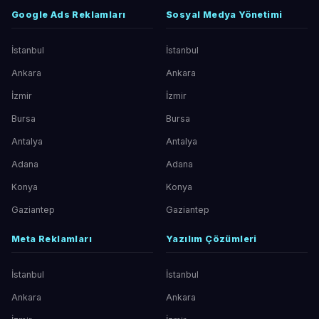
Google Ads Reklamları
Sosyal Medya Yönetimi
İstanbul
İstanbul
Ankara
Ankara
İzmir
İzmir
Bursa
Bursa
Antalya
Antalya
Adana
Adana
Konya
Konya
Gaziantep
Gaziantep
Meta Reklamları
Yazılım Çözümleri
İstanbul
İstanbul
Ankara
Ankara