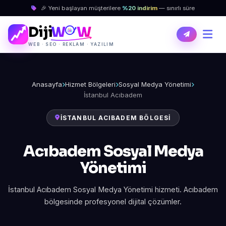
🎉 Yeni başlayan müşterilere
%20 indirim
— sınırlı süre
Diji
W
W
WEB · SEO · REKLAM · YAZILIM
Anasayfa
Hizmet Bölgeleri
Sosyal Medya Yönetimi
İstanbul Acıbadem
İSTANBUL ACIBADEM BÖLGESI
Acıbadem Sosyal Medya
Yönetimi
İstanbul Acıbadem Sosyal Medya Yönetimi hizmeti. Acıbadem
bölgesinde profesyonel dijital çözümler.