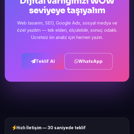
Dijital varlığınızı WOW
seviyeye taşıyalım
Web tasarım, SEO, Google Ads, sosyal medya ve
özel yazılım — tek elden, ölçülebilir, sonuç odaklı.
Ücretsiz ön analiz için hemen yazın.
Teklif Al
WhatsApp
Hızlı İletişim — 30 saniyede teklif