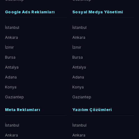
Google Ads Reklamları
Sosyal Medya Yönetimi
İstanbul
İstanbul
Ankara
Ankara
İzmir
İzmir
Bursa
Bursa
Antalya
Antalya
Adana
Adana
Konya
Konya
Gaziantep
Gaziantep
Meta Reklamları
Yazılım Çözümleri
İstanbul
İstanbul
Ankara
Ankara