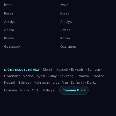
İzmir
İzmir
Bursa
Bursa
Antalya
Antalya
Adana
Adana
Konya
Konya
Gaziantep
Gaziantep
Mersin
·
Kayseri
·
Eskişehir
·
Samsun
·
DIĞER BÖLGELERIMIZ:
Diyarbakır
·
Manisa
·
Aydın
·
Hatay
·
Tekirdağ
·
Sakarya
·
Trabzon
·
Kocaeli
·
Balıkesir
·
Kahramanmaraş
·
Van
·
Şanlıurfa
·
Denizli
·
Erzurum
·
Muğla
·
Ordu
·
Malatya
·
Tümünü Gör