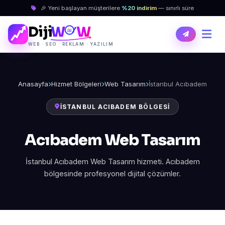
🎉 Yeni başlayan müşterilere
%20 indirim
— sınırlı süre
Diji
W
W
WEB · SEO · REKLAM · YAZILIM
Anasayfa
Hizmet Bölgeleri
Web Tasarım
İstanbul Acıbadem
İSTANBUL ACIBADEM BÖLGESI
Acıbadem Web Tasarım
İstanbul Acıbadem Web Tasarım hizmeti. Acıbadem
bölgesinde profesyonel dijital çözümler.