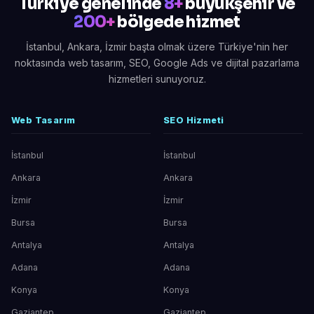
Türkiye genelinde
8+
büyükşehir ve
200+
bölgede hizmet
İstanbul, Ankara, İzmir başta olmak üzere Türkiye'nin her
noktasında web tasarım, SEO, Google Ads ve dijital pazarlama
hizmetleri sunuyoruz.
Web Tasarım
SEO Hizmeti
İstanbul
İstanbul
Ankara
Ankara
İzmir
İzmir
Bursa
Bursa
Antalya
Antalya
Adana
Adana
Konya
Konya
Gaziantep
Gaziantep