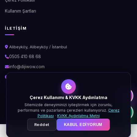
Kullanım Şartları
İLETIŞIM
Alibeyköy, Alibeyköy / İstanbul
0505 410 68 68
info@dijiwow.com
Hafta İçi: 09:00 - 18:00\nCumartesi: 10:00 - 16:00
Çerez Kullanımı & KVKK Aydınlatma
Sitemizde deneyiminizi iyileştirmek için zorunlu,
© 2026 DijiWOW. Tüm hakları saklıdır.
performans ve pazarlama çerezleri kullanıyoruz.
Çerez
KVKK
Gizlilik
Çerez
Şartlar
Politikası
·
KVKK Aydınlatma Metni
Reddet
KABUL EDIYORUM