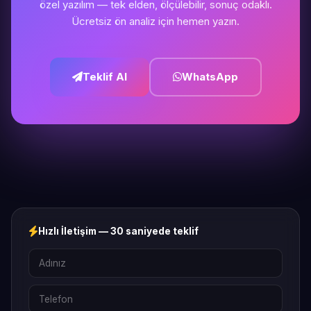
özel yazılım — tek elden, ölçülebilir, sonuç odaklı.
Ücretsiz ön analiz için hemen yazın.
Teklif Al
WhatsApp
Hızlı İletişim — 30 saniyede teklif