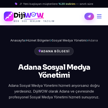
🎉 Yeni başlayan müşterilere
%20 indirim
— sınırlı süre
Diji
W
W
WEB · SEO · REKLAM · YAZILIM
Anasayfa
Hizmet Bölgeleri
Sosyal Medya Yönetimi
Adana
ADANA BÖLGESI
Adana Sosyal Medya
Yönetimi
Adana Sosyal Medya Yönetimi hizmeti arıyorsanız doğru
yerdesiniz. DijiWOW olarak Adana ve çevresinde
profesyonel Sosyal Medya Yönetimi hizmeti sunuyoruz.