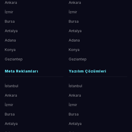
Ankara
Ankara
İzmir
İzmir
Bursa
Bursa
Antalya
Antalya
Adana
Adana
Konya
Konya
Gaziantep
Gaziantep
Meta Reklamları
Yazılım Çözümleri
İstanbul
İstanbul
Ankara
Ankara
İzmir
İzmir
Bursa
Bursa
Antalya
Antalya