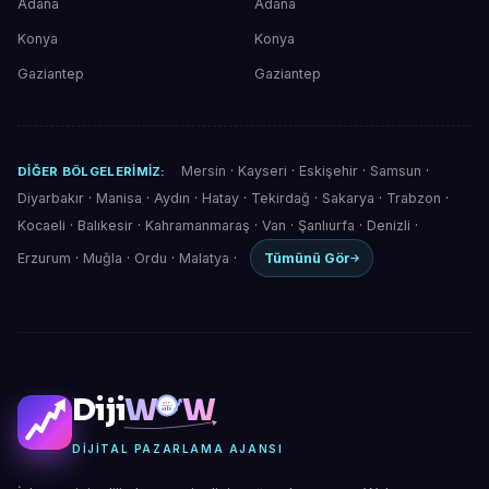
Adana
Adana
Konya
Konya
Gaziantep
Gaziantep
Mersin
·
Kayseri
·
Eskişehir
·
Samsun
·
DIĞER BÖLGELERIMIZ:
Diyarbakır
·
Manisa
·
Aydın
·
Hatay
·
Tekirdağ
·
Sakarya
·
Trabzon
·
Kocaeli
·
Balıkesir
·
Kahramanmaraş
·
Van
·
Şanlıurfa
·
Denizli
·
Erzurum
·
Muğla
·
Ordu
·
Malatya
·
Tümünü Gör
Diji
W
W
DIJITAL PAZARLAMA AJANSI