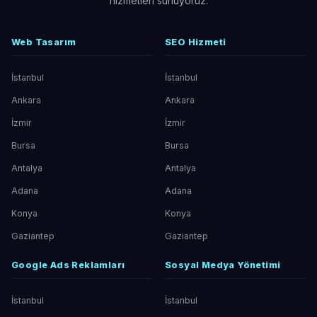
hizmetleri sunuyoruz.
Web Tasarım
SEO Hizmeti
İstanbul
İstanbul
Ankara
Ankara
İzmir
İzmir
Bursa
Bursa
Antalya
Antalya
Adana
Adana
Konya
Konya
Gaziantep
Gaziantep
Google Ads Reklamları
Sosyal Medya Yönetimi
İstanbul
İstanbul