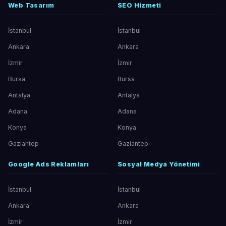
Web Tasarım
SEO Hizmeti
İstanbul
İstanbul
Ankara
Ankara
İzmir
İzmir
Bursa
Bursa
Antalya
Antalya
Adana
Adana
Konya
Konya
Gaziantep
Gaziantep
Google Ads Reklamları
Sosyal Medya Yönetimi
İstanbul
İstanbul
Ankara
Ankara
İzmir
İzmir