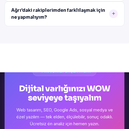
Ağrı'daki rakiplerimden farklılaşmak için
ne yapmalıyım?
PROJENIZI BAŞLATALIM
Dijital varlığınızı WOW
seviyeye taşıyalım
Web tasarım, SEO, Google Ads, sosyal medya ve
özel yazılım — tek elden, ölçülebilir, sonuç odaklı.
Ücretsiz ön analiz için hemen yazın.