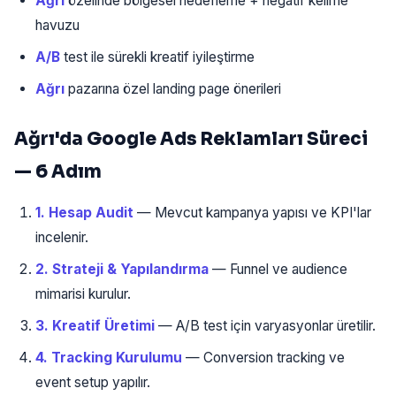
Ağrı
özelinde bölgesel hedefleme + negatif kelime
havuzu
A/B
test ile sürekli kreatif iyileştirme
Ağrı
pazarına özel landing page önerileri
Ağrı'da Google Ads Reklamları Süreci
— 6 Adım
1. Hesap Audit
— Mevcut kampanya yapısı ve KPI'lar
incelenir.
2. Strateji & Yapılandırma
— Funnel ve audience
mimarisi kurulur.
3. Kreatif Üretimi
— A/B test için varyasyonlar üretilir.
4. Tracking Kurulumu
— Conversion tracking ve
event setup yapılır.