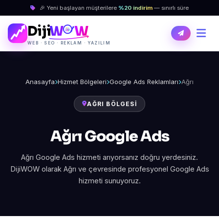
🎉 Yeni başlayan müşterilere
%20 indirim
— sınırlı süre
Diji
W
W
WEB · SEO · REKLAM · YAZILIM
Anasayfa
Hizmet Bölgeleri
Google Ads Reklamları
Ağrı
AĞRI BÖLGESI
Ağrı Google Ads
Ağrı Google Ads hizmeti arıyorsanız doğru yerdesiniz.
DijiWOW olarak Ağrı ve çevresinde profesyonel Google Ads
hizmeti sunuyoruz.