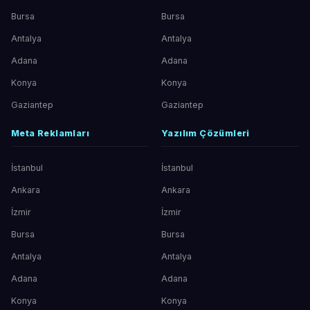
Bursa
Bursa
Antalya
Antalya
Adana
Adana
Konya
Konya
Gaziantep
Gaziantep
Meta Reklamları
Yazılım Çözümleri
İstanbul
İstanbul
Ankara
Ankara
İzmir
İzmir
Bursa
Bursa
Antalya
Antalya
Adana
Adana
Konya
Konya