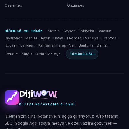
Gaziantep
Gaziantep
Mersin
·
Kayseri
·
Eskişehir
·
Samsun
·
DIĞER BÖLGELERIMIZ:
Diyarbakır
·
Manisa
·
Aydın
·
Hatay
·
Tekirdağ
·
Sakarya
·
Trabzon
·
Kocaeli
·
Balıkesir
·
Kahramanmaraş
·
Van
·
Şanlıurfa
·
Denizli
·
Erzurum
·
Muğla
·
Ordu
·
Malatya
·
Tümünü Gör
Diji
W
W
DIJITAL PAZARLAMA AJANSI
İşletmenizin dijital potansiyelini açığa çıkarıyoruz. Web tasarım,
SEO, Google Ads, sosyal medya ve özel yazılım çözümleri —