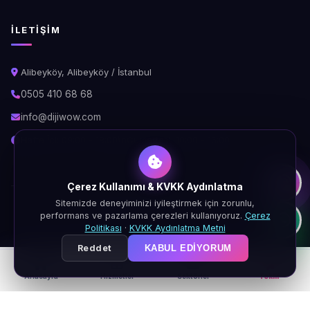
İLETIŞIM
Alibeyköy, Alibeyköy / İstanbul
0505 410 68 68
info@dijiwow.com
Hafta İçi: 09:00 - 18:00\nCumartesi: 10:00 - 16:00
Çerez Kullanımı & KVKK Aydınlatma
Sitemizde deneyiminizi iyileştirmek için zorunlu,
© 2026 DijiWOW. Tüm hakları saklıdır.
performans ve pazarlama çerezleri kullanıyoruz.
Çerez
KVKK
Gizlilik
Çerez
Şartlar
Politikası
·
KVKK Aydınlatma Metni
Reddet
KABUL EDIYORUM
Anasayfa
Hizmetler
Sektörler
Teklif