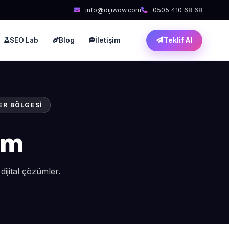
info@dijiwow.com
0505 410 68 68
SEO Lab
Blog
İletişim
Teklif Al
ER BÖLGESI
ım
ijital çözümler.