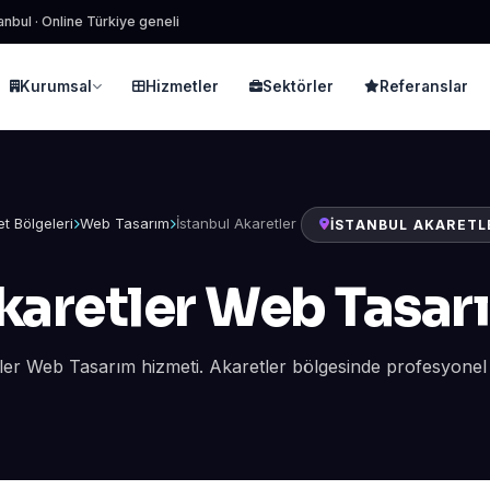
anbul · Online Türkiye geneli
Kurumsal
Hizmetler
Sektörler
Referanslar
t Bölgeleri
Web Tasarım
İstanbul Akaretler
İSTANBUL AKARETL
karetler Web Tasar
ler Web Tasarım hizmeti. Akaretler bölgesinde profesyonel d