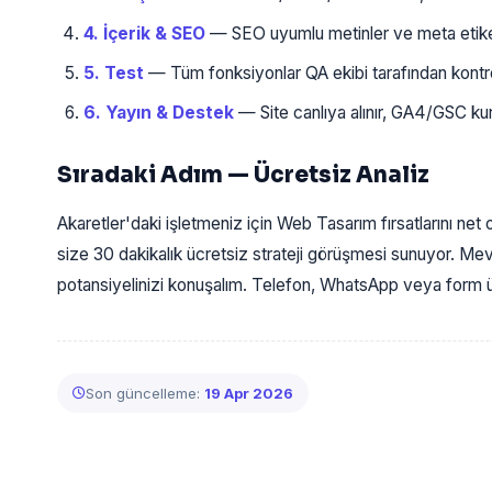
4. İçerik & SEO
— SEO uyumlu metinler ve meta etiketl
5. Test
— Tüm fonksiyonlar QA ekibi tarafından kontrol
6. Yayın & Destek
— Site canlıya alınır, GA4/GSC kur
Sıradaki Adım — Ücretsiz Analiz
Akaretler'daki işletmeniz için Web Tasarım fırsatlarını net
size 30 dakikalık ücretsiz strateji görüşmesi sunuyor. Me
potansiyelinizi konuşalım. Telefon, WhatsApp veya form üz
Son güncelleme:
19 Apr 2026