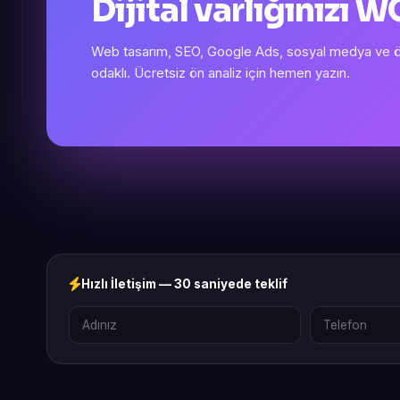
Dijital varlığınızı
Web tasarım, SEO, Google Ads, sosyal medya ve öze
odaklı. Ücretsiz ön analiz için hemen yazın.
Hızlı İletişim — 30 saniyede teklif