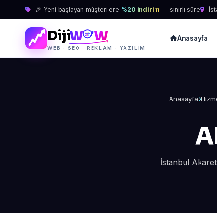
🎉 Yeni başlayan müşterilere
%20 indirim
— sınırlı süre
İst
Diji
W
W
Anasayfa
WEB · SEO · REKLAM · YAZILIM
Anasayfa
Hizme
A
İstanbul Akaret