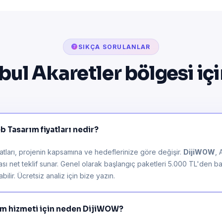
SIKÇA SORULANLAR
bul Akaretler bölgesi iç
 Tasarım fiyatları nedir?
tları, projenin kapsamına ve hedeflerinize göre değişir.
DijiWOW
, 
rası net teklif sunar. Genel olarak başlangıç paketleri 5.000 TL'den ba
ilir. Ücretsiz analiz için bize yazın.
ım hizmeti için neden DijiWOW?