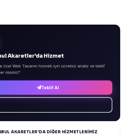
bul Akaretler'da Hizmet
e özel Web Tasarım hizmeti için ücretsiz analiz ve teklif
ter misiniz?
Teklif Al
Hemen Ara
NBUL AKARETLER'DA DIĞER HIZMETLERIMIZ