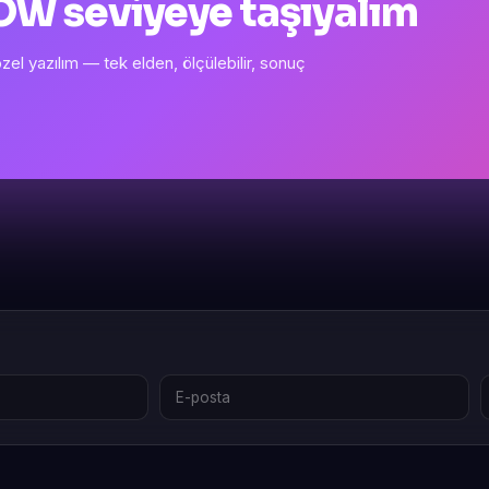
 WOW seviyeye taşıyalım
l yazılım — tek elden, ölçülebilir, sonuç