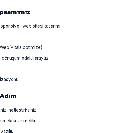
apsamımız
sponsive) web sitesi tasarımı
Web Vitals optimize)
ve dönüşüm odaklı arayüz
mizasyonu
 Adım
i netleştirirsiniz.
 ekranlar üretilir.
azılır.