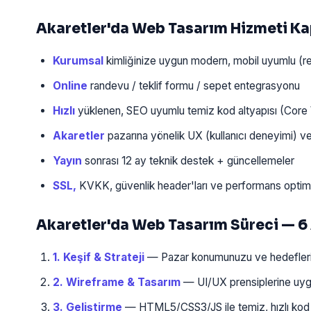
Akaretler'da Web Tasarım Hizmeti K
Kurumsal
kimliğinize uygun modern, mobil uyumlu (re
Online
randevu / teklif formu / sepet entegrasyonu
Hızlı
yüklenen, SEO uyumlu temiz kod altyapısı (Core 
Akaretler
pazarına yönelik UX (kullanıcı deneyimi) 
Yayın
sonrası 12 ay teknik destek + güncellemeler
SSL,
KVKK, güvenlik header'ları ve performans opti
Akaretler'da Web Tasarım Süreci — 6
1. Keşif & Strateji
— Pazar konumunuzu ve hedefleriniz
2. Wireframe & Tasarım
— UI/UX prensiplerine uygun
3. Geliştirme
— HTML5/CSS3/JS ile temiz, hızlı kod y