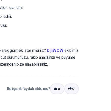
er hazırlanır.
 edilir.
ulur.
 olarak görmek ister misiniz?
DijiWOW
ekibimiz
vcut durumunuzu, rakip analizinizi ve büyüme
erinden bize ulaşabilirsiniz.
Bu içerik faydalı oldu mu?
0
0