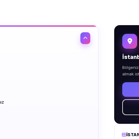
İstan
Bölgeniz
almak is
ız
İSTA