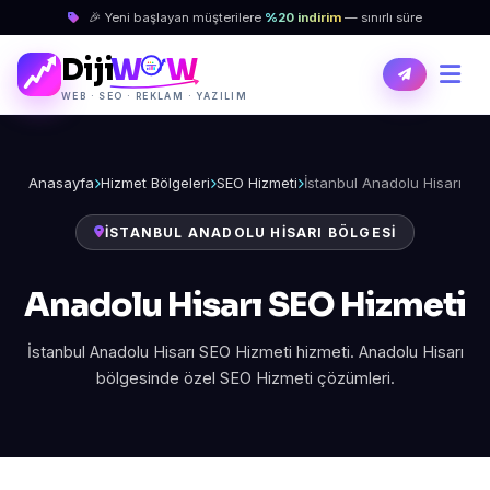
🎉 Yeni başlayan müşterilere
%20 indirim
— sınırlı süre
Diji
W
W
WEB · SEO · REKLAM · YAZILIM
Anasayfa
Hizmet Bölgeleri
SEO Hizmeti
İstanbul Anadolu Hisarı
İSTANBUL ANADOLU HISARI BÖLGESI
Anadolu Hisarı SEO Hizmeti
İstanbul Anadolu Hisarı SEO Hizmeti hizmeti. Anadolu Hisarı
bölgesinde özel SEO Hizmeti çözümleri.