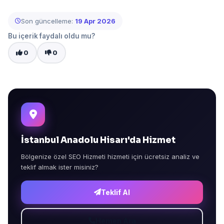
Son güncelleme:
19 Apr 2026
Bu içerik faydalı oldu mu?
0
0
İstanbul Anadolu Hisarı'da Hizmet
Bölgenize özel SEO Hizmeti hizmeti için ücretsiz analiz ve
teklif almak ister misiniz?
Teklif Al
Hemen Ara