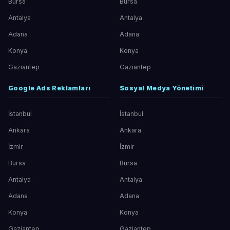
Bursa
Bursa
Antalya
Antalya
Adana
Adana
Konya
Konya
Gaziantep
Gaziantep
Google Ads Reklamları
Sosyal Medya Yönetimi
İstanbul
İstanbul
Ankara
Ankara
İzmir
İzmir
Bursa
Bursa
Antalya
Antalya
Adana
Adana
Konya
Konya
Gaziantep
Gaziantep