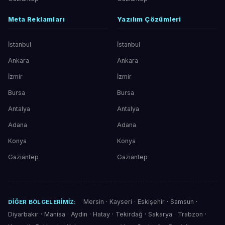
Meta Reklamları
Yazılım Çözümleri
İstanbul
İstanbul
Ankara
Ankara
İzmir
İzmir
Bursa
Bursa
Antalya
Antalya
Adana
Adana
Konya
Konya
Gaziantep
Gaziantep
Mersin
·
Kayseri
·
Eskişehir
·
Samsun
·
DIĞER BÖLGELERIMIZ:
Diyarbakır
·
Manisa
·
Aydın
·
Hatay
·
Tekirdağ
·
Sakarya
·
Trabzon
·