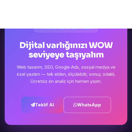
PROJENIZI BAŞLATALIM
Dijital varlığınızı WOW
seviyeye taşıyalım
Web tasarım, SEO, Google Ads, sosyal medya ve
özel yazılım — tek elden, ölçülebilir, sonuç odaklı.
Ücretsiz ön analiz için hemen yazın.
Teklif Al
WhatsApp