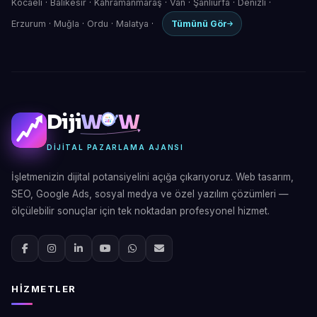
Kocaeli
·
Balıkesir
·
Kahramanmaraş
·
Van
·
Şanlıurfa
·
Denizli
·
Erzurum
·
Muğla
·
Ordu
·
Malatya
·
Tümünü Gör
Diji
W
W
DIJITAL PAZARLAMA AJANSI
İşletmenizin dijital potansiyelini açığa çıkarıyoruz. Web tasarım,
SEO, Google Ads, sosyal medya ve özel yazılım çözümleri —
ölçülebilir sonuçlar için tek noktadan profesyonel hizmet.
HIZMETLER