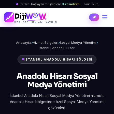
🎉 Yeni başlayan müşterilere
%20 indirim
— sınırlı süre
Diji
W
W
WEB · SEO · REKLAM · YAZILIM
Anasayfa
Hizmet Bölgeleri
Sosyal Medya Yönetimi
İstanbul Anadolu Hisarı
İSTANBUL ANADOLU HISARI BÖLGESI
Anadolu Hisarı Sosyal
Medya Yönetimi
İstanbul Anadolu Hisarı Sosyal Medya Yönetimi hizmeti.
Anadolu Hisarı bölgesinde özel Sosyal Medya Yönetimi
çözümleri.