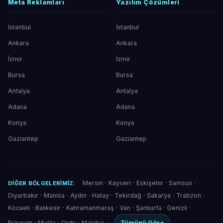
Meta Reklamları
Yazılım Çözümleri
İstanbul
İstanbul
Ankara
Ankara
İzmir
İzmir
Bursa
Bursa
Antalya
Antalya
Adana
Adana
Konya
Konya
Gaziantep
Gaziantep
Mersin
·
Kayseri
·
Eskişehir
·
Samsun
·
DIĞER BÖLGELERIMIZ:
Diyarbakır
·
Manisa
·
Aydın
·
Hatay
·
Tekirdağ
·
Sakarya
·
Trabzon
·
Kocaeli
·
Balıkesir
·
Kahramanmaraş
·
Van
·
Şanlıurfa
·
Denizli
·
Erzurum
·
Muğla
·
Ordu
·
Malatya
·
Tümünü Gör