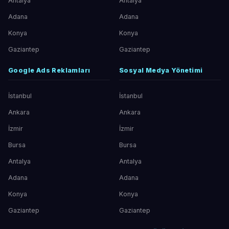
Antalya
Antalya
Adana
Adana
Konya
Konya
Gaziantep
Gaziantep
Google Ads Reklamları
Sosyal Medya Yönetimi
İstanbul
İstanbul
Ankara
Ankara
İzmir
İzmir
Bursa
Bursa
Antalya
Antalya
Adana
Adana
Konya
Konya
Gaziantep
Gaziantep