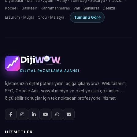
Diyarbakır
·
Manisa
·
Aydın
·
Hatay
·
Tekirdağ
·
Sakarya
·
Trabzon
·
Kocaeli
·
Balıkesir
·
Kahramanmaraş
·
Van
·
Şanlıurfa
·
Denizli
·
Erzurum
·
Muğla
·
Ordu
·
Malatya
·
Tümünü Gör
Diji
W
W
DIJITAL PAZARLAMA AJANSI
İşletmenizin dijital potansiyelini açığa çıkarıyoruz. Web tasarım,
SEO, Google Ads, sosyal medya ve özel yazılım çözümleri —
ölçülebilir sonuçlar için tek noktadan profesyonel hizmet.
HIZMETLER