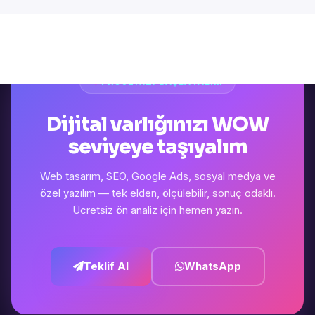
PROJENIZI BAŞLATALIM
Dijital varlığınızı WOW
seviyeye taşıyalım
Web tasarım, SEO, Google Ads, sosyal medya ve
özel yazılım — tek elden, ölçülebilir, sonuç odaklı.
Ücretsiz ön analiz için hemen yazın.
Teklif Al
WhatsApp