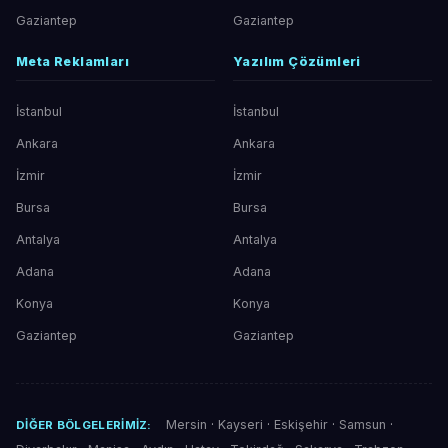
Gaziantep
Gaziantep
Meta Reklamları
Yazılım Çözümleri
İstanbul
İstanbul
Ankara
Ankara
İzmir
İzmir
Bursa
Bursa
Antalya
Antalya
Adana
Adana
Konya
Konya
Gaziantep
Gaziantep
Mersin
·
Kayseri
·
Eskişehir
·
Samsun
·
DIĞER BÖLGELERIMIZ: