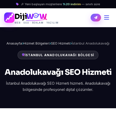
🎉 Yeni başlayan müşterilere
%20 indirim
— sınırlı süre
Diji
W
W
WEB · SEO · REKLAM · YAZILIM
Anasayfa
Hizmet Bölgeleri
SEO Hizmeti
İstanbul Anadolukavağı
İSTANBUL ANADOLUKAVAĞI BÖLGESI
Anadolukavağı SEO Hizmeti
İstanbul Anadolukavağı SEO Hizmeti hizmeti. Anadolukavağı
bölgesinde profesyonel dijital çözümler.