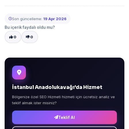
Son güncelleme:
19 Apr 2026
Bu içerik faydalı oldu mu?
0
0
İstanbul Anadolukavağı'da Hizmet
Bölgenize özel SEO Hizmeti hizmeti için ücretsiz analiz ve
teklif almak ister misiniz?
Teklif Al