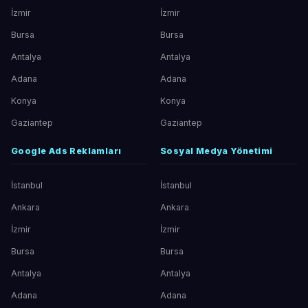
İzmir
İzmir
Bursa
Bursa
Antalya
Antalya
Adana
Adana
Konya
Konya
Gaziantep
Gaziantep
Google Ads Reklamları
Sosyal Medya Yönetimi
İstanbul
İstanbul
Ankara
Ankara
İzmir
İzmir
Bursa
Bursa
Antalya
Antalya
Adana
Adana