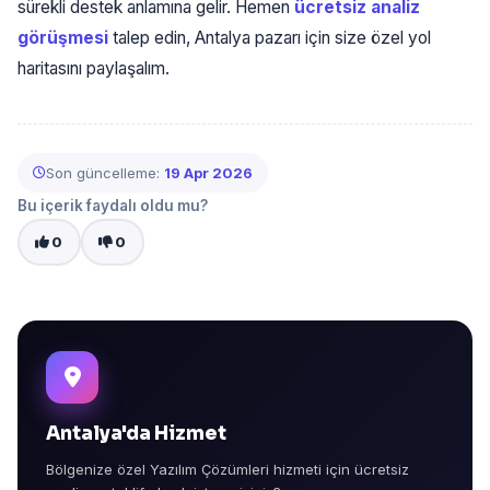
sürekli destek anlamına gelir. Hemen
ücretsiz analiz
görüşmesi
talep edin, Antalya pazarı için size özel yol
haritasını paylaşalım.
Son güncelleme:
19 Apr 2026
Bu içerik faydalı oldu mu?
0
0
Antalya'da Hizmet
Bölgenize özel Yazılım Çözümleri hizmeti için ücretsiz