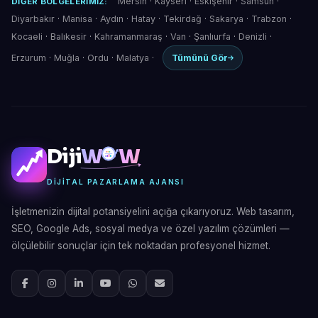
Mersin
·
Kayseri
·
Eskişehir
·
Samsun
·
DIĞER BÖLGELERIMIZ:
Diyarbakır
·
Manisa
·
Aydın
·
Hatay
·
Tekirdağ
·
Sakarya
·
Trabzon
·
Kocaeli
·
Balıkesir
·
Kahramanmaraş
·
Van
·
Şanlıurfa
·
Denizli
·
Erzurum
·
Muğla
·
Ordu
·
Malatya
·
Tümünü Gör
Diji
W
W
DIJITAL PAZARLAMA AJANSI
İşletmenizin dijital potansiyelini açığa çıkarıyoruz. Web tasarım,
SEO, Google Ads, sosyal medya ve özel yazılım çözümleri —
ölçülebilir sonuçlar için tek noktadan profesyonel hizmet.