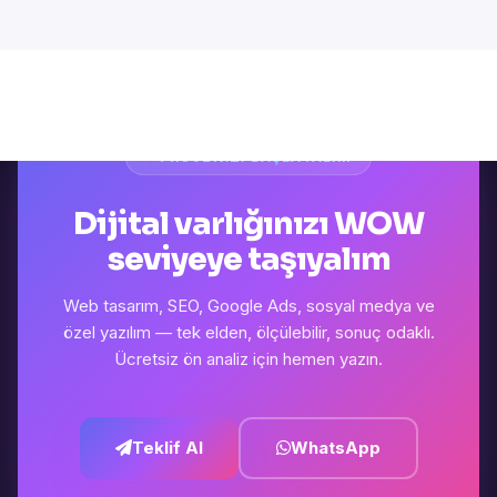
PROJENIZI BAŞLATALIM
Dijital varlığınızı WOW
seviyeye taşıyalım
Web tasarım, SEO, Google Ads, sosyal medya ve
özel yazılım — tek elden, ölçülebilir, sonuç odaklı.
Ücretsiz ön analiz için hemen yazın.
Teklif Al
WhatsApp