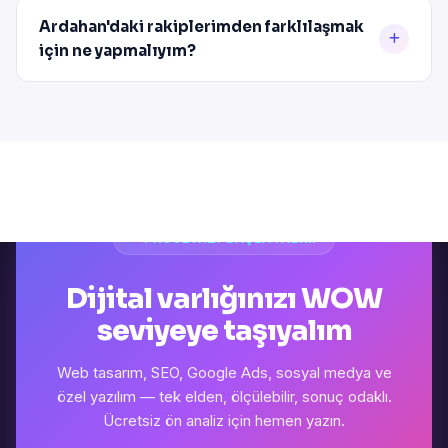
Ardahan'daki rakiplerimden farklılaşmak
için ne yapmalıyım?
PROJENIZI BAŞLATALIM
Dijital varlığınızı WOW
seviyeye taşıyalım
Web tasarım, SEO, Google Ads, sosyal medya ve
özel yazılım — tek elden, ölçülebilir, sonuç odaklı.
Ücretsiz ön analiz için hemen yazın.