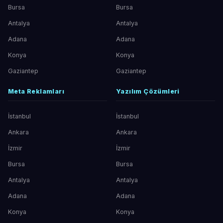
Bursa
Bursa
Antalya
Antalya
Adana
Adana
Konya
Konya
Gaziantep
Gaziantep
Meta Reklamları
Yazılım Çözümleri
İstanbul
İstanbul
Ankara
Ankara
İzmir
İzmir
Bursa
Bursa
Antalya
Antalya
Adana
Adana
Konya
Konya