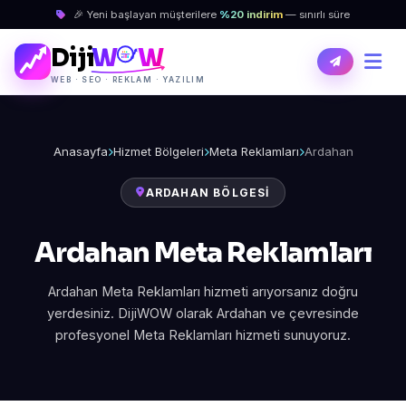
🎉 Yeni başlayan müşterilere
%20 indirim
— sınırlı süre
Diji
W
W
WEB · SEO · REKLAM · YAZILIM
Anasayfa
Hizmet Bölgeleri
Meta Reklamları
Ardahan
ARDAHAN BÖLGESI
Ardahan Meta Reklamları
Ardahan Meta Reklamları hizmeti arıyorsanız doğru
yerdesiniz. DijiWOW olarak Ardahan ve çevresinde
profesyonel Meta Reklamları hizmeti sunuyoruz.