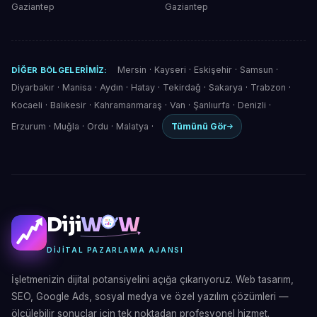
Gaziantep
Gaziantep
Mersin
·
Kayseri
·
Eskişehir
·
Samsun
·
DIĞER BÖLGELERIMIZ:
Diyarbakır
·
Manisa
·
Aydın
·
Hatay
·
Tekirdağ
·
Sakarya
·
Trabzon
·
Kocaeli
·
Balıkesir
·
Kahramanmaraş
·
Van
·
Şanlıurfa
·
Denizli
·
Erzurum
·
Muğla
·
Ordu
·
Malatya
·
Tümünü Gör
Diji
W
W
DIJITAL PAZARLAMA AJANSI
İşletmenizin dijital potansiyelini açığa çıkarıyoruz. Web tasarım,
SEO, Google Ads, sosyal medya ve özel yazılım çözümleri —
ölçülebilir sonuçlar için tek noktadan profesyonel hizmet.