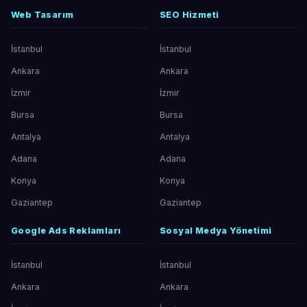
Web Tasarım
SEO Hizmeti
İstanbul
İstanbul
Ankara
Ankara
İzmir
İzmir
Bursa
Bursa
Antalya
Antalya
Adana
Adana
Konya
Konya
Gaziantep
Gaziantep
Google Ads Reklamları
Sosyal Medya Yönetimi
İstanbul
İstanbul
Ankara
Ankara