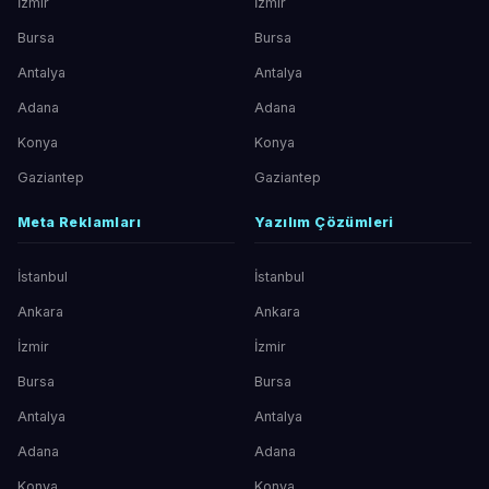
İzmir
İzmir
Bursa
Bursa
Antalya
Antalya
Adana
Adana
Konya
Konya
Gaziantep
Gaziantep
Meta Reklamları
Yazılım Çözümleri
İstanbul
İstanbul
Ankara
Ankara
İzmir
İzmir
Bursa
Bursa
Antalya
Antalya
Adana
Adana
Konya
Konya