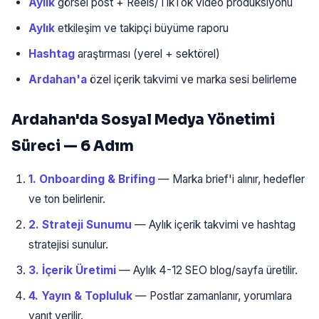
Aylık
görsel post + Reels/TikTok video produksiyonu
Aylık
etkileşim ve takipçi büyüme raporu
Hashtag
araştırması (yerel + sektörel)
Ardahan'a
özel içerik takvimi ve marka sesi belirleme
Ardahan'da Sosyal Medya Yönetimi
Süreci — 6 Adım
1. Onboarding & Brifing
— Marka brief'i alınır, hedefler
ve ton belirlenir.
2. Strateji Sunumu
— Aylık içerik takvimi ve hashtag
stratejisi sunulur.
3. İçerik Üretimi
— Aylık 4-12 SEO blog/sayfa üretilir.
4. Yayın & Topluluk
— Postlar zamanlanır, yorumlara
yanıt verilir.