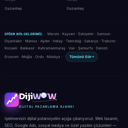
Gaziantep
Gaziantep
Mersin
·
Kayseri
·
Eskişehir
·
Samsun
·
DIĞER BÖLGELERIMIZ:
Diyarbakır
·
Manisa
·
Aydın
·
Hatay
·
Tekirdağ
·
Sakarya
·
Trabzon
·
Kocaeli
·
Balıkesir
·
Kahramanmaraş
·
Van
·
Şanlıurfa
·
Denizli
·
Erzurum
·
Muğla
·
Ordu
·
Malatya
·
Tümünü Gör
Diji
W
W
DIJITAL PAZARLAMA AJANSI
İşletmenizin dijital potansiyelini açığa çıkarıyoruz. Web tasarım,
SEO, Google Ads, sosyal medya ve özel yazılım çözümleri —