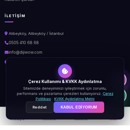
İLETIŞIM
Alibeyköy, Alibeyköy / İstanbul
0505 410 68 68
info@dijiwow.com
Hafta İçi: 09:00 - 18:00\nCumartesi: 10:00 - 16:00
Çerez Kullanımı & KVKK Aydınlatma
Sitemizde deneyiminizi iyileştirmek için zorunlu,
© 2026 DijiWOW. Tüm hakları saklıdır.
performans ve pazarlama çerezleri kullanıyoruz.
Çerez
KVKK
Gizlilik
Çerez
Şartlar
Politikası
·
KVKK Aydınlatma Metni
Reddet
KABUL EDIYORUM
Anasayfa
Hizmetler
Sektörler
Teklif