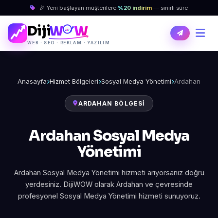
🎉 Yeni başlayan müşterilere
%20 indirim
— sınırlı süre
Diji
W
W
WEB · SEO · REKLAM · YAZILIM
Anasayfa
Hizmet Bölgeleri
Sosyal Medya Yönetimi
Ardahan
ARDAHAN BÖLGESI
Ardahan Sosyal Medya
Yönetimi
Ardahan Sosyal Medya Yönetimi hizmeti arıyorsanız doğru
yerdesiniz. DijiWOW olarak Ardahan ve çevresinde
profesyonel Sosyal Medya Yönetimi hizmeti sunuyoruz.