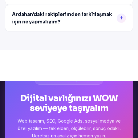
Ardahan'daki rakiplerimden farklılaşmak
için ne yapmalıyım?
PROJENIZI BAŞLATALIM
Dijital varlığınızı WOW
seviyeye taşıyalım
Web tasarım, SEO, Google Ads, sosyal medya ve
özel yazılım — tek elden, ölçülebilir, sonuç odaklı.
Ücretsiz ön analiz için hemen yazın.