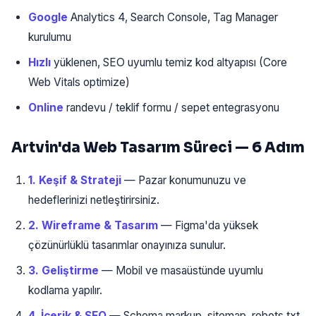
Google
Analytics 4, Search Console, Tag Manager
kurulumu
Hızlı
yüklenen, SEO uyumlu temiz kod altyapısı (Core
Web Vitals optimize)
Online
randevu / teklif formu / sepet entegrasyonu
Artvin'da Web Tasarım Süreci — 6 Adım
1. Keşif & Strateji
— Pazar konumunuzu ve
hedeflerinizi netleştirirsiniz.
2. Wireframe & Tasarım
— Figma'da yüksek
çözünürlüklü tasarımlar onayınıza sunulur.
3. Geliştirme
— Mobil ve masaüstünde uyumlu
kodlama yapılır.
4. İçerik & SEO
— Schema markup, sitemap, robots.txt