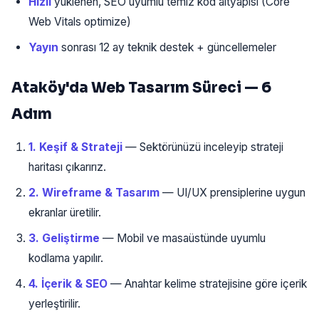
Hızlı
yüklenen, SEO uyumlu temiz kod altyapısı (Core
Web Vitals optimize)
Yayın
sonrası 12 ay teknik destek + güncellemeler
Ataköy'da Web Tasarım Süreci — 6
Adım
1. Keşif & Strateji
— Sektörünüzü inceleyip strateji
haritası çıkarırız.
2. Wireframe & Tasarım
— UI/UX prensiplerine uygun
ekranlar üretilir.
3. Geliştirme
— Mobil ve masaüstünde uyumlu
kodlama yapılır.
4. İçerik & SEO
— Anahtar kelime stratejisine göre içerik
yerleştirilir.