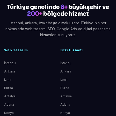
Türkiye genelinde
8+
büyükşehir ve
200+
bölgede hizmet
İstanbul, Ankara, İzmir başta olmak üzere Türkiye'nin her
noktasında web tasarım, SEO, Google Ads ve dijital pazarlama
hizmetleri sunuyoruz.
Web Tasarım
SEO Hizmeti
İstanbul
İstanbul
Ankara
Ankara
İzmir
İzmir
Bursa
Bursa
Antalya
Antalya
Adana
Adana
Konya
Konya