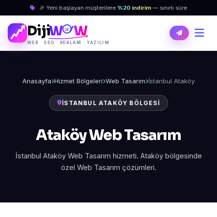
🎉 Yeni başlayan müşterilere
%20 indirim
— sınırlı süre
Diji
W
W
WEB · SEO · REKLAM · YAZILIM
Anasayfa
Hizmet Bölgeleri
Web Tasarım
İstanbul Ataköy
İSTANBUL ATAKÖY BÖLGESI
Ataköy Web Tasarım
İstanbul Ataköy Web Tasarım hizmeti. Ataköy bölgesinde
özel Web Tasarım çözümleri.