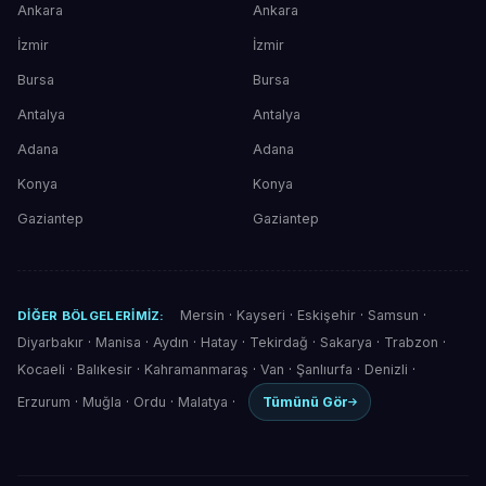
Ankara
Ankara
İzmir
İzmir
Bursa
Bursa
Antalya
Antalya
Adana
Adana
Konya
Konya
Gaziantep
Gaziantep
Mersin
·
Kayseri
·
Eskişehir
·
Samsun
·
DIĞER BÖLGELERIMIZ:
Diyarbakır
·
Manisa
·
Aydın
·
Hatay
·
Tekirdağ
·
Sakarya
·
Trabzon
·
Kocaeli
·
Balıkesir
·
Kahramanmaraş
·
Van
·
Şanlıurfa
·
Denizli
·
Erzurum
·
Muğla
·
Ordu
·
Malatya
·
Tümünü Gör