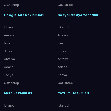
Gaziantep
Gaziantep
Google Ads Reklamları
Sosyal Medya Yönetimi
İstanbul
İstanbul
Ankara
Ankara
İzmir
İzmir
Bursa
Bursa
Antalya
Antalya
Adana
Adana
Konya
Konya
Gaziantep
Gaziantep
Meta Reklamları
Yazılım Çözümleri
İstanbul
İstanbul