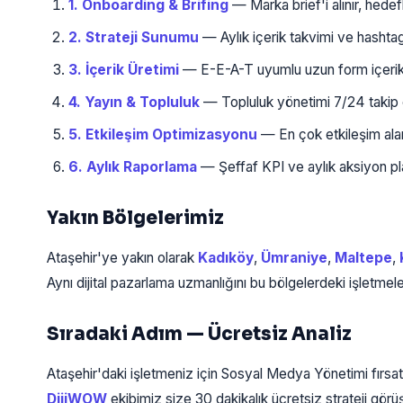
1. Onboarding & Brifing
— Marka brief'i alınır, hedefl
2. Strateji Sunumu
— Aylık içerik takvimi ve hashtag 
3. İçerik Üretimi
— E-E-A-T uyumlu uzun form içerikle
4. Yayın & Topluluk
— Topluluk yönetimi 7/24 takip ed
5. Etkileşim Optimizasyonu
— En çok etkileşim alan 
6. Aylık Raporlama
— Şeffaf KPI ve aylık aksiyon plan
Yakın Bölgelerimiz
Ataşehir'ye yakın olarak
Kadıköy
,
Ümraniye
,
Maltepe
,
Aynı dijital pazarlama uzmanlığını bu bölgelerdeki işletmel
Sıradaki Adım — Ücretsiz Analiz
Ataşehir'daki işletmeniz için Sosyal Medya Yönetimi fırsatl
DijiWOW
ekibimiz size 30 dakikalık ücretsiz strateji gö