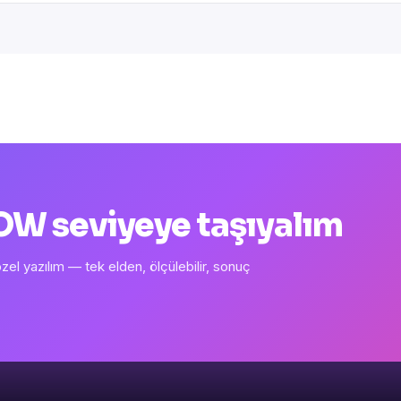
 WOW seviyeye taşıyalım
l yazılım — tek elden, ölçülebilir, sonuç