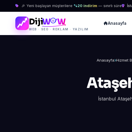
🎉 Yeni başlayan müşterilere
%20 indirim
— sınırlı süre
İst
Diji
W
W
Anasayfa
WEB · SEO · REKLAM · YAZILIM
Anasayfa
Hizmet B
Ataşeh
İstanbul Ataşe