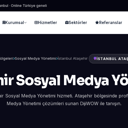
anbul · Online Türkiye geneli
Kurumsal
Hizmetler
Sektörler
Referanslar
ölgeleri
Sosyal Medya Yönetimi
İstanbul Ataşehir
İSTANBUL ATA
ir Sosyal Medya Y
hir Sosyal Medya Yönetimi hizmeti. Ataşehir bölgesinde pro
Medya Yönetimi çözümleri sunan DijiWOW ile tanışın.