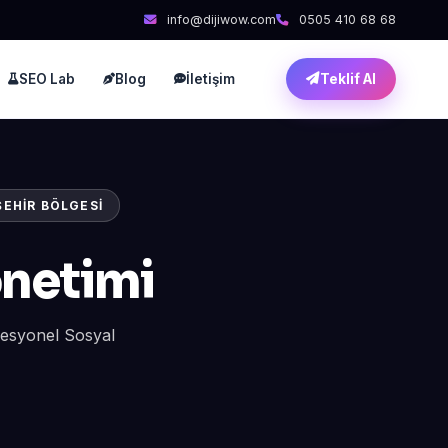
info@dijiwow.com
0505 410 68 68
SEO Lab
Blog
İletişim
Teklif Al
ŞEHIR BÖLGESI
önetimi
fesyonel Sosyal