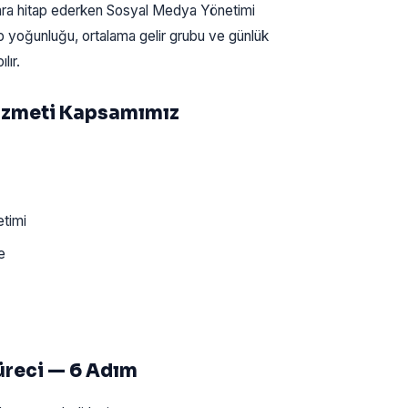
zara hitap ederken Sosyal Medya Yönetimi
ip yoğunluğu, ortalama gelir grubu ve günlük
lır.
Hizmeti Kapsamımız
timi
e
üreci — 6 Adım