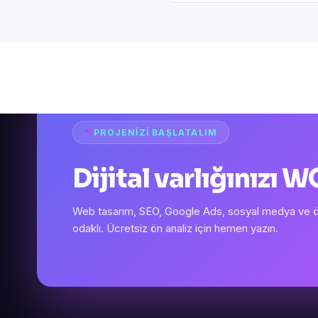
PROJENIZI BAŞLATALIM
Dijital varlığınızı
Web tasarım, SEO, Google Ads, sosyal medya ve öze
odaklı. Ücretsiz ön analiz için hemen yazın.