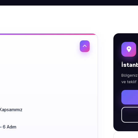
İstan
Bölgeniz
ve teklif
 Kapsamımız
— 6 Adım