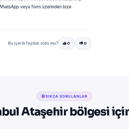
n, WhatsApp veya form üzerinden bize
Bu içerik faydalı oldu mu?
0
0
SIKÇA SORULANLAR
nbul Ataşehir bölgesi içi