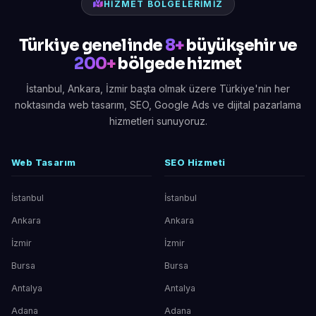
HIZMET BÖLGELERIMIZ
Türkiye genelinde
8+
büyükşehir ve
200+
bölgede hizmet
İstanbul, Ankara, İzmir başta olmak üzere Türkiye'nin her
noktasında web tasarım, SEO, Google Ads ve dijital pazarlama
hizmetleri sunuyoruz.
Web Tasarım
SEO Hizmeti
İstanbul
İstanbul
Ankara
Ankara
İzmir
İzmir
Bursa
Bursa
Antalya
Antalya
Adana
Adana