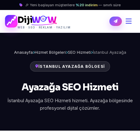
🎉 Yeni başlayan müşterilere
%20 indirim
— sınırlı süre
Diji
W
W
WEB · SEO · REKLAM · YAZILIM
Anasayfa
Hizmet Bölgeleri
SEO Hizmeti
İstanbul Ayazağa
İSTANBUL AYAZAĞA BÖLGESI
Ayazağa SEO Hizmeti
İstanbul Ayazağa SEO Hizmeti hizmeti. Ayazağa bölgesinde
profesyonel dijital çözümler.