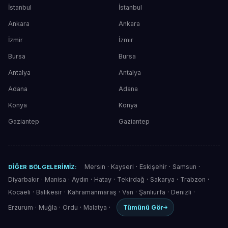
İstanbul
İstanbul
Ankara
Ankara
İzmir
İzmir
Bursa
Bursa
Antalya
Antalya
Adana
Adana
Konya
Konya
Gaziantep
Gaziantep
Mersin
·
Kayseri
·
Eskişehir
·
Samsun
·
DIĞER BÖLGELERIMIZ:
Diyarbakır
·
Manisa
·
Aydın
·
Hatay
·
Tekirdağ
·
Sakarya
·
Trabzon
·
Kocaeli
·
Balıkesir
·
Kahramanmaraş
·
Van
·
Şanlıurfa
·
Denizli
·
Erzurum
·
Muğla
·
Ordu
·
Malatya
·
Tümünü Gör