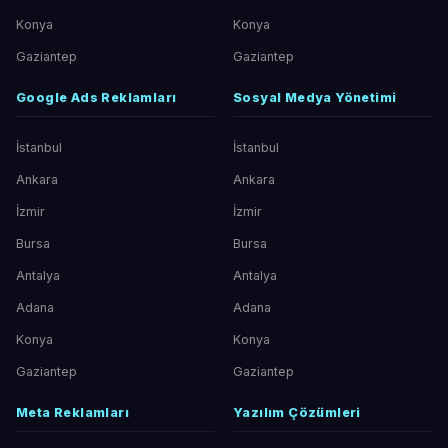
Konya
Konya
Gaziantep
Gaziantep
Google Ads Reklamları
Sosyal Medya Yönetimi
İstanbul
İstanbul
Ankara
Ankara
İzmir
İzmir
Bursa
Bursa
Antalya
Antalya
Adana
Adana
Konya
Konya
Gaziantep
Gaziantep
Meta Reklamları
Yazılım Çözümleri