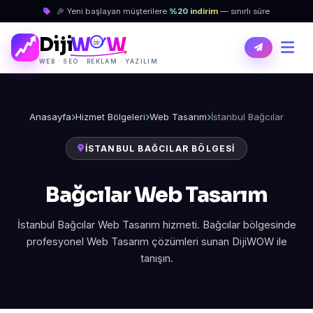
🎉 Yeni başlayan müşterilere
%20 indirim
— sınırlı süre
Diji
W
W
WEB · SEO · REKLAM · YAZILIM
Anasayfa
Hizmet Bölgeleri
Web Tasarım
İstanbul Bağcılar
İSTANBUL BAĞCILAR BÖLGESI
Bağcılar Web Tasarım
İstanbul Bağcılar Web Tasarım hizmeti. Bağcılar bölgesinde
profesyonel Web Tasarım çözümleri sunan DijiWOW ile
tanışın.