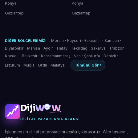
Konya
Konya
Gaziantep
Gaziantep
Mersin
·
Kayseri
·
Eskişehir
·
Samsun
·
DIĞER BÖLGELERIMIZ:
Diyarbakır
·
Manisa
·
Aydın
·
Hatay
·
Tekirdağ
·
Sakarya
·
Trabzon
·
Kocaeli
·
Balıkesir
·
Kahramanmaraş
·
Van
·
Şanlıurfa
·
Denizli
·
Erzurum
·
Muğla
·
Ordu
·
Malatya
·
Tümünü Gör
Diji
W
W
DIJITAL PAZARLAMA AJANSI
İşletmenizin dijital potansiyelini açığa çıkarıyoruz. Web tasarım,