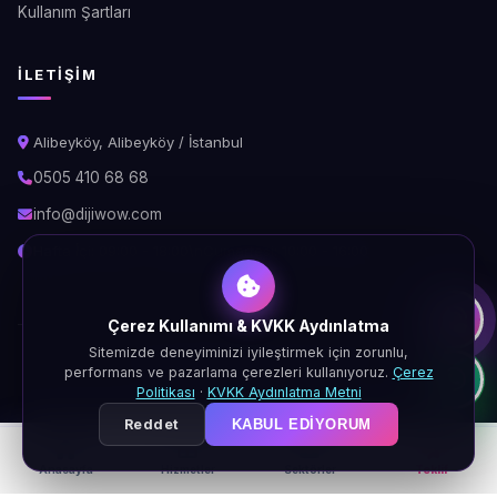
Kullanım Şartları
İLETIŞIM
Alibeyköy, Alibeyköy / İstanbul
0505 410 68 68
info@dijiwow.com
Hafta İçi: 09:00 - 18:00\nCumartesi: 10:00 - 16:00
Çerez Kullanımı & KVKK Aydınlatma
Sitemizde deneyiminizi iyileştirmek için zorunlu,
© 2026 DijiWOW. Tüm hakları saklıdır.
performans ve pazarlama çerezleri kullanıyoruz.
Çerez
KVKK
Gizlilik
Çerez
Şartlar
Politikası
·
KVKK Aydınlatma Metni
Reddet
KABUL EDIYORUM
Anasayfa
Hizmetler
Sektörler
Teklif