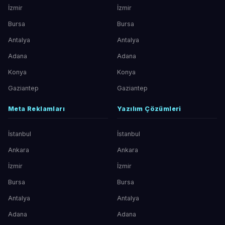
İzmir
İzmir
Bursa
Bursa
Antalya
Antalya
Adana
Adana
Konya
Konya
Gaziantep
Gaziantep
Meta Reklamları
Yazılım Çözümleri
İstanbul
İstanbul
Ankara
Ankara
İzmir
İzmir
Bursa
Bursa
Antalya
Antalya
Adana
Adana