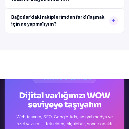
Bağcılar'daki rakiplerimden farklılaşmak
için ne yapmalıyım?
PROJENIZI BAŞLATALIM
Dijital varlığınızı WOW
seviyeye taşıyalım
Web tasarım, SEO, Google Ads, sosyal medya ve
özel yazılım — tek elden, ölçülebilir, sonuç odaklı.