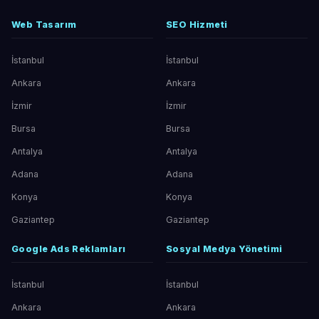
Web Tasarım
SEO Hizmeti
İstanbul
İstanbul
Ankara
Ankara
İzmir
İzmir
Bursa
Bursa
Antalya
Antalya
Adana
Adana
Konya
Konya
Gaziantep
Gaziantep
Google Ads Reklamları
Sosyal Medya Yönetimi
İstanbul
İstanbul
Ankara
Ankara