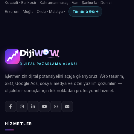
Kocaeli
·
Balıkesir
·
Kahramanmaraş
·
Van
·
Şanlıurfa
·
Denizli
·
Erzurum
·
Muğla
·
Ordu
·
Malatya
·
Tümünü Gör
Diji
W
W
DIJITAL PAZARLAMA AJANSI
İşletmenizin dijital potansiyelini açığa çıkarıyoruz. Web tasarım,
SEO, Google Ads, sosyal medya ve özel yazılım çözümleri —
ölçülebilir sonuçlar için tek noktadan profesyonel hizmet.
HIZMETLER