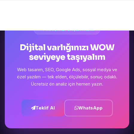
PROJENIZI BAŞLATALIM
Dijital varlığınızı WOW
seviyeye taşıyalım
Web tasarım, SEO, Google Ads, sosyal medya ve
özel yazılım — tek elden, ölçülebilir, sonuç odaklı.
Ücretsiz ön analiz için hemen yazın.
Teklif Al
WhatsApp