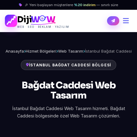
🎉 Yeni başlayan müşterilere
%20 indirim
— sınırlı süre
Diji
W
W
WEB · SEO · REKLAM · YAZILIM
Anasayfa
Hizmet Bölgeleri
Web Tasarım
İstanbul Bağdat Caddesi
İSTANBUL BAĞDAT CADDESI BÖLGESI
Bağdat Caddesi Web
Tasarım
İstanbul Bağdat Caddesi Web Tasarım hizmeti. Bağdat
Caddesi bölgesinde özel Web Tasarım çözümleri.