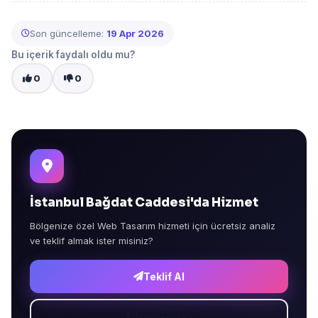
Son güncelleme:
19 Apr 2026
Bu içerik faydalı oldu mu?
0
0
İstanbul Bağdat Caddesi'da Hizmet
Bölgenize özel Web Tasarım hizmeti için ücretsiz analiz
ve teklif almak ister misiniz?
Teklif Al
Hemen Ara