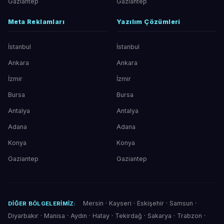
Gaziantep
Gaziantep
Meta Reklamları
Yazılım Çözümleri
İstanbul
İstanbul
Ankara
Ankara
İzmir
İzmir
Bursa
Bursa
Antalya
Antalya
Adana
Adana
Konya
Konya
Gaziantep
Gaziantep
Mersin
·
Kayseri
·
Eskişehir
·
Samsun
·
DIĞER BÖLGELERIMIZ:
Diyarbakır
·
Manisa
·
Aydın
·
Hatay
·
Tekirdağ
·
Sakarya
·
Trabzon
·