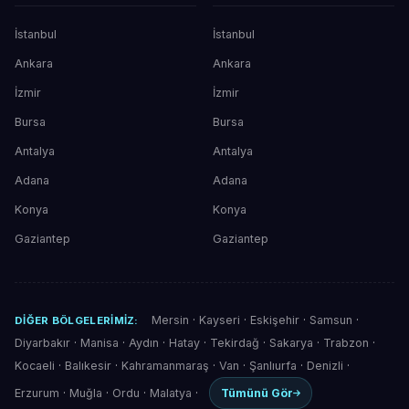
İstanbul
İstanbul
Ankara
Ankara
İzmir
İzmir
Bursa
Bursa
Antalya
Antalya
Adana
Adana
Konya
Konya
Gaziantep
Gaziantep
Mersin
·
Kayseri
·
Eskişehir
·
Samsun
·
DIĞER BÖLGELERIMIZ:
Diyarbakır
·
Manisa
·
Aydın
·
Hatay
·
Tekirdağ
·
Sakarya
·
Trabzon
·
Kocaeli
·
Balıkesir
·
Kahramanmaraş
·
Van
·
Şanlıurfa
·
Denizli
·
Erzurum
·
Muğla
·
Ordu
·
Malatya
·
Tümünü Gör