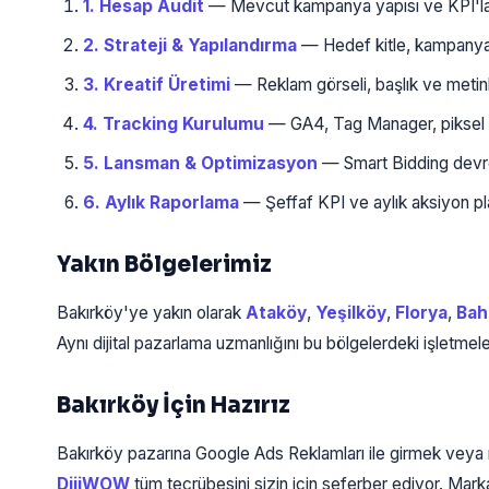
1. Hesap Audit
— Mevcut kampanya yapısı ve KPI'lar 
2. Strateji & Yapılandırma
— Hedef kitle, kampanya tür
3. Kreatif Üretimi
— Reklam görseli, başlık ve metinle
4. Tracking Kurulumu
— GA4, Tag Manager, piksel k
5. Lansman & Optimizasyon
— Smart Bidding devrey
6. Aylık Raporlama
— Şeffaf KPI ve aylık aksiyon plan
Yakın Bölgelerimiz
Bakırköy'ye yakın olarak
Ataköy
,
Yeşilköy
,
Florya
,
Bah
Aynı dijital pazarlama uzmanlığını bu bölgelerdeki işletmel
Bakırköy İçin Hazırız
Bakırköy pazarına Google Ads Reklamları ile girmek veya 
DijiWOW
tüm tecrübesini sizin için seferber ediyor. Marka