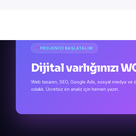
PROJENIZI BAŞLATALIM
Dijital varlığınızı
Web tasarım, SEO, Google Ads, sosyal medya ve öze
odaklı. Ücretsiz ön analiz için hemen yazın.