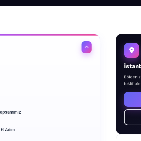
İstan
Bölgeniz
teklif al
Kapsamımız
 6 Adım