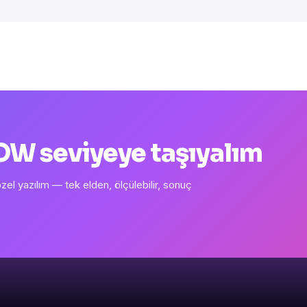
 WOW seviyeye taşıyalım
l yazılım — tek elden, ölçülebilir, sonuç