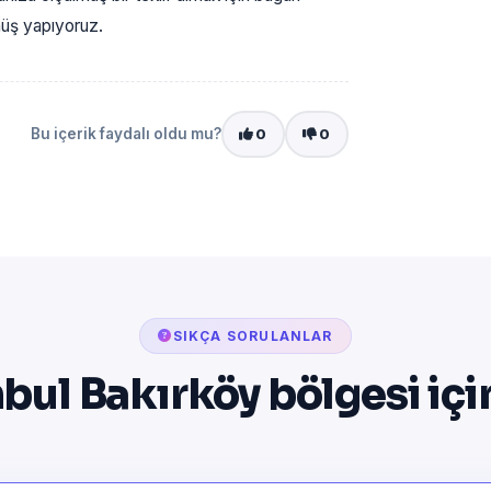
önüş yapıyoruz.
Bu içerik faydalı oldu mu?
0
0
SIKÇA SORULANLAR
nbul Bakırköy bölgesi içi