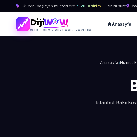
🎉 Yeni başlayan müşterilere
%20 indirim
— sınırlı süre
İst
Diji
W
W
Anasayfa
WEB · SEO · REKLAM · YAZILIM
Anasayfa
Hizmet B
İstanbul Bakırkö