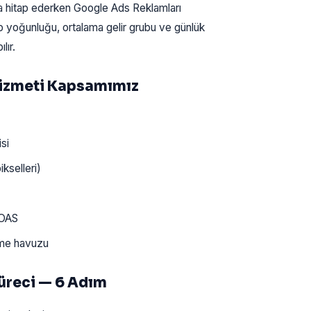
ra hitap ederken Google Ads Reklamları
ip yoğunluğu, ortalama gelir grubu ve günlük
lır.
Hizmeti Kapsamımız
si
kselleri)
ROAS
ime havuzu
üreci — 6 Adım