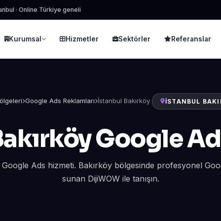
anbul · Online Türkiye geneli
Kurumsal
Hizmetler
Sektörler
Referanslar
ölgeleri
Google Ads Reklamları
İstanbul Bakırköy
İSTANBUL BAKI
Bakırköy Google Ad
y Google Ads hizmeti. Bakırköy bölgesinde profesyonel Goo
sunan DijiWOW ile tanışın.