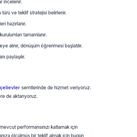
incelenir.
ü ve teklif stratejisi belirlenir.
ri hazırlanır.
urulumları tamamlanır.
e alınır, dönüşüm öğrenmesi başlatılır.
ı paylaşılır.
çelievler
semtlerinde de hizmet veriyoruz.
ere de aktarıyoruz.
mevcut performansınızı katlamak için
nıza ölçülmüş bir teklif almak için bugün