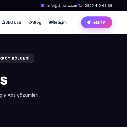
info@dijiwow.com
0505 410 68 68
SEO Lab
Blog
İletişim
Teklif Al
RKÖY BÖLGESI
s
gle Ads çözümleri