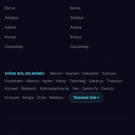
Bursa
Bursa
Antalya
Antalya
Adana
Adana
Konya
Konya
Gaziantep
Gaziantep
Mersin
·
Kayseri
·
Eskişehir
·
Samsun
·
DIĞER BÖLGELERIMIZ:
Diyarbakır
·
Manisa
·
Aydın
·
Hatay
·
Tekirdağ
·
Sakarya
·
Trabzon
·
Kocaeli
·
Balıkesir
·
Kahramanmaraş
·
Van
·
Şanlıurfa
·
Denizli
·
Erzurum
·
Muğla
·
Ordu
·
Malatya
·
Tümünü Gör