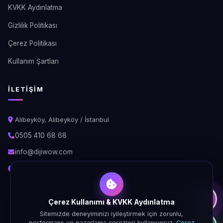
KVKK Aydınlatma
Gizlilik Politikası
Çerez Politikası
Kullanım Şartları
İLETIŞIM
Alibeyköy, Alibeyköy / İstanbul
0505 410 68 68
info@dijiwow.com
Hafta İçi: 09:00 - 18:00\nCumartesi: 10:00 - 16:00
Çerez Kullanımı & KVKK Aydınlatma
Sitemizde deneyiminizi iyileştirmek için zorunlu,
© 2026 DijiWOW. Tüm hakları saklıdır.
performans ve pazarlama çerezleri kullanıyoruz.
Çerez