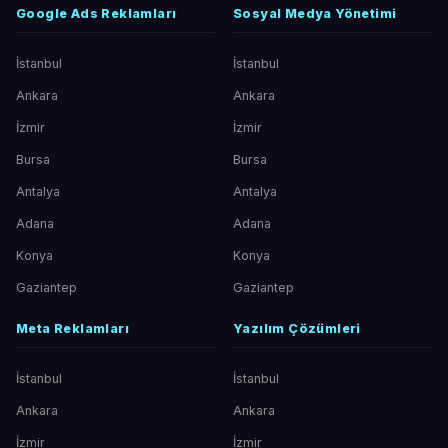
Google Ads Reklamları
Sosyal Medya Yönetimi
İstanbul
İstanbul
Ankara
Ankara
İzmir
İzmir
Bursa
Bursa
Antalya
Antalya
Adana
Adana
Konya
Konya
Gaziantep
Gaziantep
Meta Reklamları
Yazılım Çözümleri
İstanbul
İstanbul
Ankara
Ankara
İzmir
İzmir