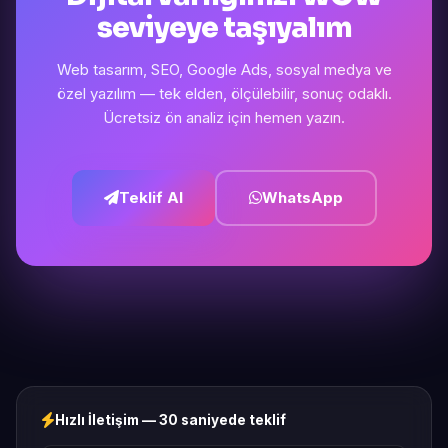
seviyeye taşıyalım
Web tasarım, SEO, Google Ads, sosyal medya ve
özel yazılım — tek elden, ölçülebilir, sonuç odaklı.
Ücretsiz ön analiz için hemen yazın.
Teklif Al
WhatsApp
Hızlı İletişim — 30 saniyede teklif