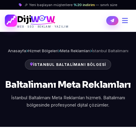
🎉 Yeni başlayan müşterilere
%20 indirim
— sınırlı süre
Diji
W
W
WEB · SEO · REKLAM · YAZILIM
Anasayfa
Hizmet Bölgeleri
Meta Reklamları
İstanbul Baltalimanı
İSTANBUL BALTALIMANI BÖLGESI
Baltalimanı Meta Reklamları
İstanbul Baltalimanı Meta Reklamları hizmeti. Baltalimanı
bölgesinde profesyonel dijital çözümler.