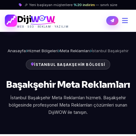
🎉 Yeni başlayan müşterilere
%20 indirim
— sınırlı süre
Diji
W
W
WEB · SEO · REKLAM · YAZILIM
Anasayfa
Hizmet Bölgeleri
Meta Reklamları
İstanbul Başakşehir
İSTANBUL BAŞAKŞEHIR BÖLGESI
Başakşehir Meta Reklamları
İstanbul Başakşehir Meta Reklamları hizmeti. Başakşehir
bölgesinde profesyonel Meta Reklamları çözümleri sunan
DijiWOW ile tanışın.