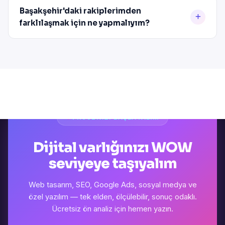
Başakşehir'daki rakiplerimden
farklılaşmak için ne yapmalıyım?
PROJENIZI BAŞLATALIM
Dijital varlığınızı WOW
seviyeye taşıyalım
Web tasarım, SEO, Google Ads, sosyal medya ve
özel yazılım — tek elden, ölçülebilir, sonuç odaklı.
Ücretsiz ön analiz için hemen yazın.