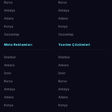
Bursa
Bursa
Antalya
Antalya
Adana
Adana
Konya
Konya
Gaziantep
Gaziantep
Meta Reklamları
Yazılım Çözümleri
İstanbul
İstanbul
Ankara
Ankara
İzmir
İzmir
Bursa
Bursa
Antalya
Antalya
Adana
Adana
Konya
Konya