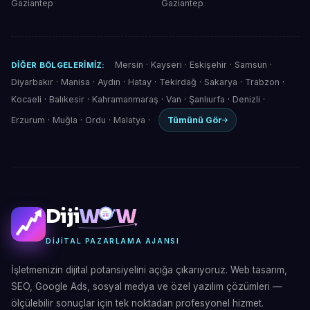
Gaziantep
Gaziantep
Mersin
·
Kayseri
·
Eskişehir
·
Samsun
·
DIĞER BÖLGELERIMIZ:
Diyarbakır
·
Manisa
·
Aydın
·
Hatay
·
Tekirdağ
·
Sakarya
·
Trabzon
·
Kocaeli
·
Balıkesir
·
Kahramanmaraş
·
Van
·
Şanlıurfa
·
Denizli
·
Erzurum
·
Muğla
·
Ordu
·
Malatya
·
Tümünü Gör
Diji
W
W
DIJITAL PAZARLAMA AJANSI
İşletmenizin dijital potansiyelini açığa çıkarıyoruz. Web tasarım,
SEO, Google Ads, sosyal medya ve özel yazılım çözümleri —
ölçülebilir sonuçlar için tek noktadan profesyonel hizmet.