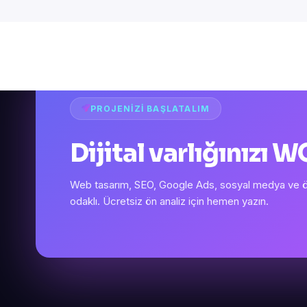
PROJENIZI BAŞLATALIM
Dijital varlığınızı
Web tasarım, SEO, Google Ads, sosyal medya ve öze
odaklı. Ücretsiz ön analiz için hemen yazın.