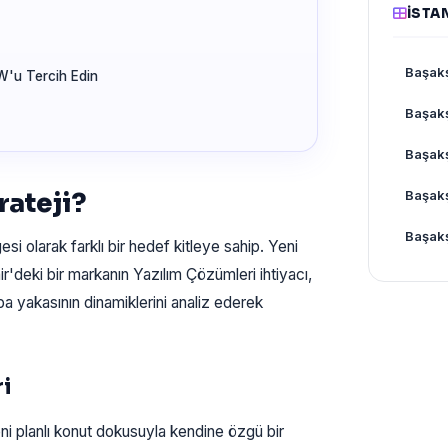
İSTA
Başak
W'u Tercih Edin
Başakş
Başak
rateji?
Başakş
Başakş
gesi olarak farklı bir hedef kitleye sahip. Yeni
'deki bir markanın Yazılım Çözümleri ihtiyacı,
pa yakasının dinamiklerini analiz ederek
ri
i planlı konut dokusuyla kendine özgü bir