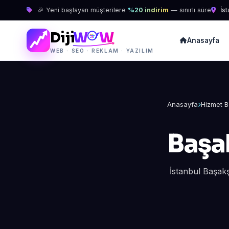
🎉 Yeni başlayan müşterilere
%20 indirim
— sınırlı süre
İst
Diji
W
W
Anasayfa
WEB · SEO · REKLAM · YAZILIM
Anasayfa
Hizmet B
Başa
İstanbul Başakş