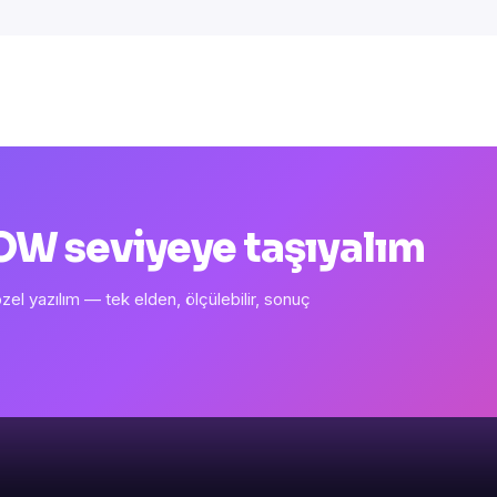
 WOW seviyeye taşıyalım
l yazılım — tek elden, ölçülebilir, sonuç