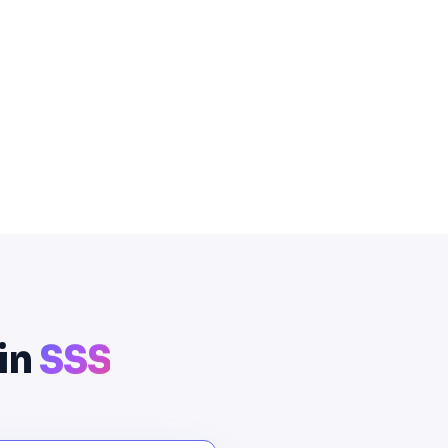
çin
SSS