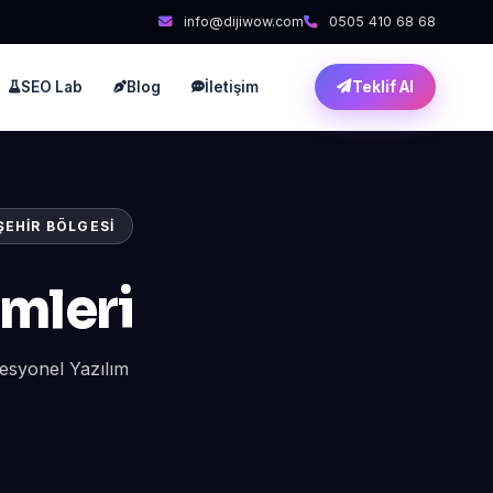
info@dijiwow.com
0505 410 68 68
SEO Lab
Blog
İletişim
Teklif Al
ŞEHIR BÖLGESI
mleri
fesyonel Yazılım