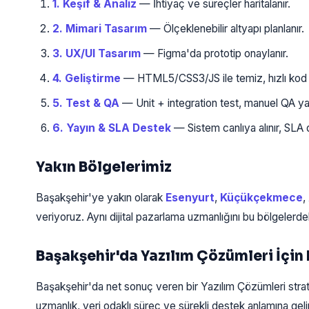
1. Keşif & Analiz
— İhtiyaç ve süreçler haritalanır.
2. Mimari Tasarım
— Ölçeklenebilir altyapı planlanır.
3. UX/UI Tasarım
— Figma'da prototip onaylanır.
4. Geliştirme
— HTML5/CSS3/JS ile temiz, hızlı kod y
5. Test & QA
— Unit + integration test, manuel QA yap
6. Yayın & SLA Destek
— Sistem canlıya alınır, SLA 
Yakın Bölgelerimiz
Başakşehir'ye yakın olarak
Esenyurt
,
Küçükçekmece
,
veriyoruz. Aynı dijital pazarlama uzmanlığını bu bölgelerde
Başakşehir'da Yazılım Çözümleri İçin
Başakşehir'da net sonuç veren bir Yazılım Çözümleri strate
uzmanlık, veri odaklı süreç ve sürekli destek anlamına ge