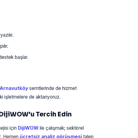
azılır.
ılır.
destek başlar.
Arnavutköy
semtlerinde de hizmet
ki işletmelere de aktarıyoruz.
 DijiWOW'u Tercih Edin
jisi için
DijiWOW
ile çalışmak; sektörel
lir. Hemen
ücretsiz analiz görüşmesi
talep