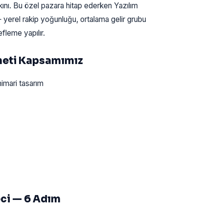
kını. Bu özel pazara hitap ederken Yazılım
— yerel rakip yoğunluğu, ortalama gelir grubu
fleme yapılır.
zmeti Kapsamımız
mimari tasarım
eci — 6 Adım