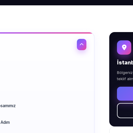
İstan
Bölgeniz
teklif al
psamımız
 Adım