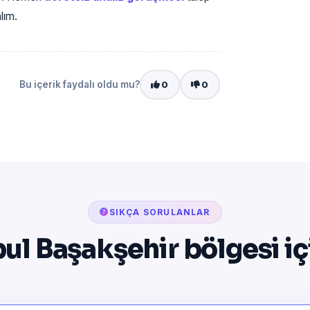
lım.
Bu içerik faydalı oldu mu?
0
0
SIKÇA SORULANLAR
bul Başakşehir bölgesi i