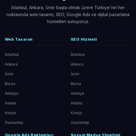
İstanbul, Ankara, İzmir başta olmak üzere Türkiye'nin her
noktasında web tasarım, SEO, Google Ads ve dijital pazarlama
hizmetleri sunuyoruz.
Web Tasarım
SEO Hizmeti
İstanbul
İstanbul
Ankara
Ankara
İzmir
İzmir
Bursa
Bursa
Antalya
Antalya
Adana
Adana
Konya
Konya
Gaziantep
Gaziantep
Google Ads Reklamları
Sosyal Medya Yönetimi