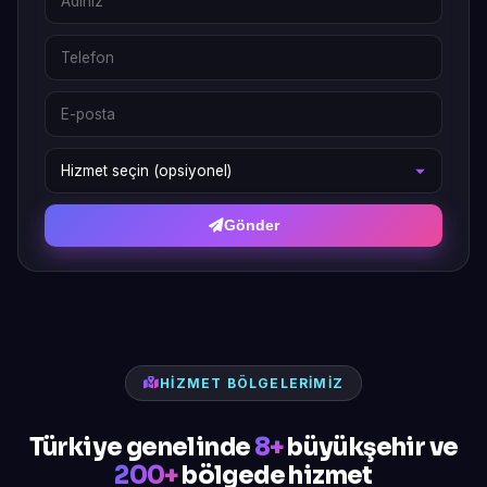
Gönder
HIZMET BÖLGELERIMIZ
Türkiye genelinde
8+
büyükşehir ve
200+
bölgede hizmet