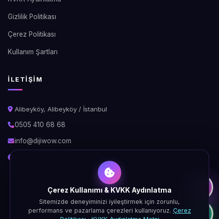
Gizlilik Politikası
Çerez Politikası
Kullanım Şartları
İLETIŞIM
Alibeyköy, Alibeyköy / İstanbul
0505 410 68 68
info@dijiwow.com
Hafta İçi: 09:00 - 18:00\nCumartesi: 10:00 - 16:00
Çerez Kullanımı & KVKK Aydınlatma
Sitemizde deneyiminizi iyileştirmek için zorunlu,
© 2026 DijiWOW. Tüm hakları saklıdır.
performans ve pazarlama çerezleri kullanıyoruz.
Çerez
KVKK
Gizlilik
Çerez
Şartlar