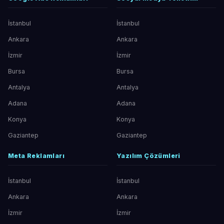
İstanbul
İstanbul
Ankara
Ankara
İzmir
İzmir
Bursa
Bursa
Antalya
Antalya
Adana
Adana
Konya
Konya
Gaziantep
Gaziantep
Meta Reklamları
Yazılım Çözümleri
İstanbul
İstanbul
Ankara
Ankara
İzmir
İzmir