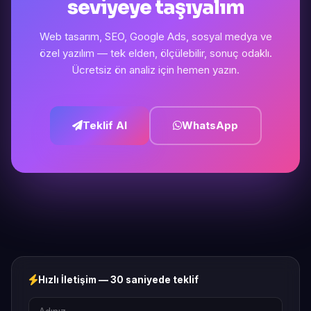
seviyeye taşıyalım
Web tasarım, SEO, Google Ads, sosyal medya ve
özel yazılım — tek elden, ölçülebilir, sonuç odaklı.
Ücretsiz ön analiz için hemen yazın.
Teklif Al
WhatsApp
Hızlı İletişim — 30 saniyede teklif