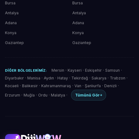
Bursa
Bursa
Antalya
Antalya
Adana
Adana
Konya
Konya
Gaziantep
Gaziantep
Mersin
·
Kayseri
·
Eskişehir
·
Samsun
·
DIĞER BÖLGELERIMIZ:
Diyarbakır
·
Manisa
·
Aydın
·
Hatay
·
Tekirdağ
·
Sakarya
·
Trabzon
·
Kocaeli
·
Balıkesir
·
Kahramanmaraş
·
Van
·
Şanlıurfa
·
Denizli
·
Erzurum
·
Muğla
·
Ordu
·
Malatya
·
Tümünü Gör
Diji
W
W