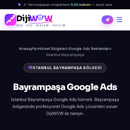
🎉 Yeni başlayan müşterilere
%20 indirim
— sınırlı süre
Diji
W
W
WEB · SEO · REKLAM · YAZILIM
Anasayfa
Hizmet Bölgeleri
Google Ads Reklamları
İstanbul Bayrampaşa
İSTANBUL BAYRAMPAŞA BÖLGESI
Bayrampaşa Google Ads
İstanbul Bayrampaşa Google Ads hizmeti. Bayrampaşa
bölgesinde profesyonel Google Ads çözümleri sunan
DijiWOW ile tanışın.