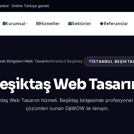
anbul · Online Türkiye geneli
Kurumsal
Hizmetler
Sektörler
Referanslar
met Bölgeleri
Web Tasarım
İstanbul Beşiktaş
İSTANBUL BEŞIKTA
eşiktaş Web Tasar
iktaş Web Tasarım hizmeti. Beşiktaş bölgesinde profesyone
çözümleri sunan DijiWOW ile tanışın.