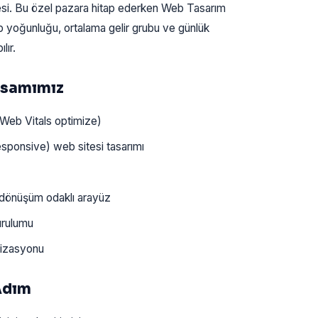
elesi. Bu özel pazara hitap ederken Web Tasarım
ip yoğunluğu, ortalama gelir grubu ve günlük
lır.
psamımız
Web Vitals optimize)
sponsive) web sitesi tasarımı
 dönüşüm odaklı arayüz
urulumu
mizasyonu
Adım