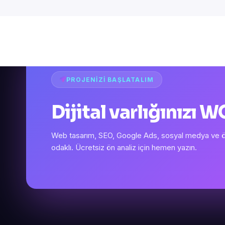
PROJENIZI BAŞLATALIM
Dijital varlığınızı
Web tasarım, SEO, Google Ads, sosyal medya ve öze
odaklı. Ücretsiz ön analiz için hemen yazın.