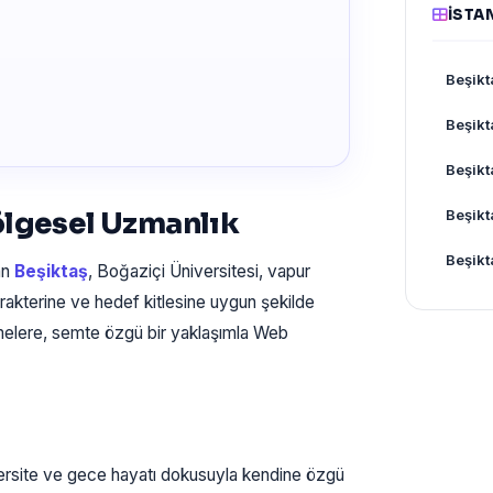
İSTA
Beşikt
Beşikt
Beşikt
ölgesel Uzmanlık
Beşikt
Beşikt
an
Beşiktaş
, Boğaziçi Üniversitesi, vapur
rakterine ve hedef kitlesine uygun şekilde
melere, semte özgü bir yaklaşımla Web
ersite ve gece hayatı dokusuyla kendine özgü