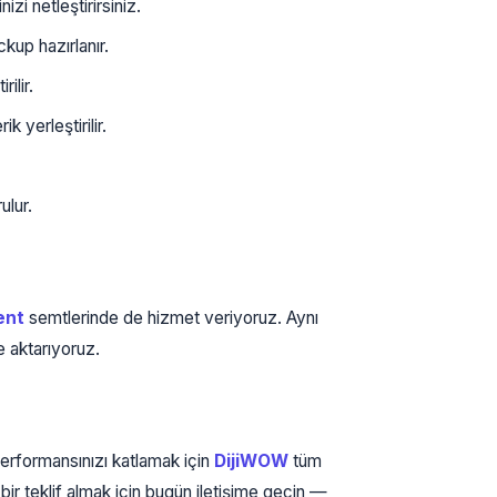
i netleştirirsiniz.
kup hazırlanır.
ilir.
k yerleştirilir.
ulur.
ent
semtlerinde de hizmet veriyoruz. Aynı
e aktarıyoruz.
rformansınızı katlamak için
DijiWOW
tüm
bir teklif almak için bugün iletişime geçin —