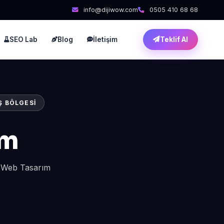
info@dijiwow.com
0505 410 68 68
SEO Lab
Blog
İletişim
Teklif Al
Ş BÖLGESI
ım
l Web Tasarım