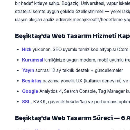
bir hedef kitleye sahip. Boğaziçi Üniversitesi, vapur isk
stratejisi semte uygun şekilde özelleştirilmeli — yerel rak
ulaşım akışları analiz edilerek mesaj/kreatif/hedefleme yapı
Beşiktaş'da Web Tasarım Hizmeti Ka
Hızlı
yüklenen, SEO uyumlu temiz kod altyapısı (Core 
Kurumsal
kimliğinize uygun modern, mobil uyumlu (re
Yayın
sonrası 12 ay teknik destek + güncellemeler
Beşiktaş
pazarına yönelik UX (kullanıcı deneyimi) ve
Google
Analytics 4, Search Console, Tag Manager k
SSL,
KVKK, güvenlik header'ları ve performans opti
Beşiktaş'da Web Tasarım Süreci — 6 