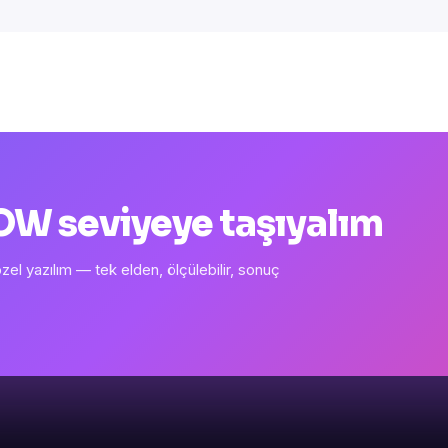
 WOW seviyeye taşıyalım
l yazılım — tek elden, ölçülebilir, sonuç