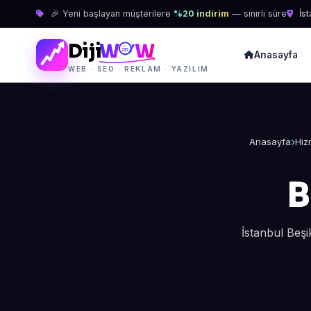
🎉 Yeni başlayan müşterilere
%20 indirim
— sınırlı süre
İst
Diji
W
W
Anasayfa
WEB · SEO · REKLAM · YAZILIM
Anasayfa
Hiz
B
İstanbul Beş