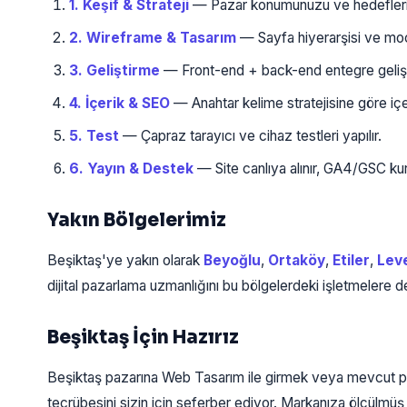
1. Keşif & Strateji
— Pazar konumunuzu ve hedefleriniz
2. Wireframe & Tasarım
— Sayfa hiyerarşisi ve moc
3. Geliştirme
— Front-end + back-end entegre geliştir
4. İçerik & SEO
— Anahtar kelime stratejisine göre içeri
5. Test
— Çapraz tarayıcı ve cihaz testleri yapılır.
6. Yayın & Destek
— Site canlıya alınır, GA4/GSC kur
Yakın Bölgelerimiz
Beşiktaş'ye yakın olarak
Beyoğlu
,
Ortaköy
,
Etiler
,
Lev
dijital pazarlama uzmanlığını bu bölgelerdeki işletmelere d
Beşiktaş İçin Hazırız
Beşiktaş pazarına Web Tasarım ile girmek veya mevcut pe
tecrübesini sizin için seferber ediyor. Markanıza ölçülmüş 