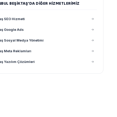
NBUL BEŞIKTAŞ'DA DIĞER HIZMETLERIMIZ
aş SEO Hizmeti
aş Google Ads
aş Sosyal Medya Yönetimi
aş Meta Reklamları
aş Yazılım Çözümleri