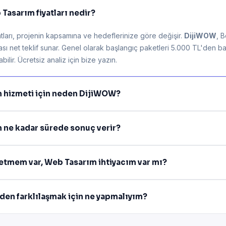
Tasarım fiyatları nedir?
ları, projenin kapsamına ve hedeflerinize göre değişir.
DijiWOW
, 
rası net teklif sunar. Genel olarak başlangıç paketleri 5.000 TL'den ba
ilir. Ücretsiz analiz için bize yazın.
m hizmeti için neden DijiWOW?
 ne kadar sürede sonuç verir?
şletmem var, Web Tasarım ihtiyacım var mı?
mden farklılaşmak için ne yapmalıyım?