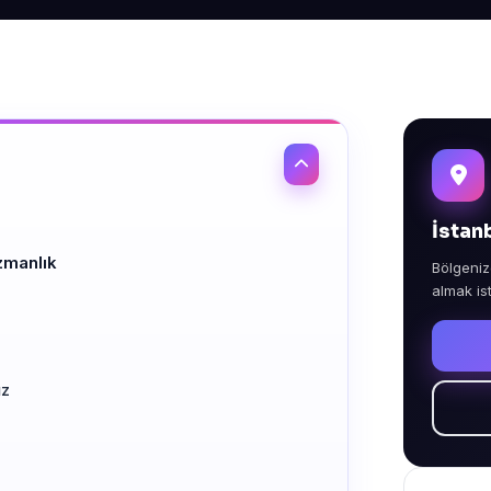
İstan
zmanlık
Bölgeniz
almak is
ız