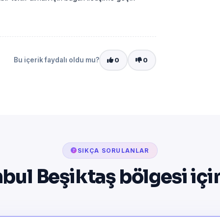
Bu içerik faydalı oldu mu?
0
0
SIKÇA SORULANLAR
nbul Beşiktaş bölgesi içi