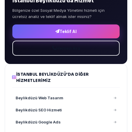
İstanbul Beylikdüzü'da Hizmet
Bölgenize özel Sosyal Medya Yönetimi hizmeti için
ücretsiz analiz ve teklif almak ister misiniz?
Teklif Al
Hemen Ara
İSTANBUL BEYLIKDÜZÜ'DA DIĞER
HIZMETLERIMIZ
Beylikdüzü Web Tasarım
Beylikdüzü SEO Hizmeti
Beylikdüzü Google Ads