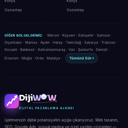
Konya
Konya
Gaziantep
Gaziantep
Mersin
·
Kayseri
·
Eskişehir
·
Samsun
·
DIĞER BÖLGELERIMIZ:
Diyarbakır
·
Manisa
·
Aydın
·
Hatay
·
Tekirdağ
·
Sakarya
·
Trabzon
·
Kocaeli
·
Balıkesir
·
Kahramanmaraş
·
Van
·
Şanlıurfa
·
Denizli
·
Erzurum
·
Muğla
·
Ordu
·
Malatya
·
Tümünü Gör
Diji
W
W
DIJITAL PAZARLAMA AJANSI
İşletmenizin dijital potansiyelini açığa çıkarıyoruz. Web tasarım,
SEO, Google Ads, sosyal medya ve özel yazılım çözümleri —