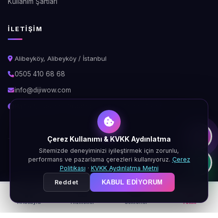
Kullanım Şartları
İLETIŞIM
Alibeyköy, Alibeyköy / İstanbul
0505 410 68 68
info@dijiwow.com
Hafta İçi: 09:00 - 18:00\nCumartesi: 10:00 - 16:00
Çerez Kullanımı & KVKK Aydınlatma
Sitemizde deneyiminizi iyileştirmek için zorunlu,
© 2026 DijiWOW. Tüm hakları saklıdır.
performans ve pazarlama çerezleri kullanıyoruz.
Çerez
KVKK
Gizlilik
Çerez
Şartlar
Politikası
·
KVKK Aydınlatma Metni
Reddet
KABUL EDIYORUM
Anasayfa
Hizmetler
Sektörler
Teklif