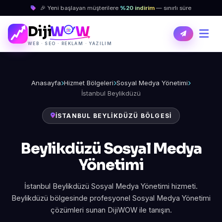
🎉 Yeni başlayan müşterilere
%20 indirim
— sınırlı süre
Diji
W
W
WEB · SEO · REKLAM · YAZILIM
Anasayfa
Hizmet Bölgeleri
Sosyal Medya Yönetimi
İstanbul Beylikdüzü
İSTANBUL BEYLIKDÜZÜ BÖLGESI
Beylikdüzü Sosyal Medya
Yönetimi
İstanbul Beylikdüzü Sosyal Medya Yönetimi hizmeti.
Beylikdüzü bölgesinde profesyonel Sosyal Medya Yönetimi
çözümleri sunan DijiWOW ile tanışın.