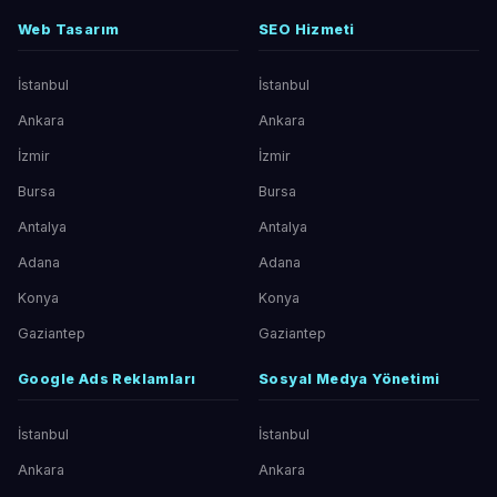
Web Tasarım
SEO Hizmeti
İstanbul
İstanbul
Ankara
Ankara
İzmir
İzmir
Bursa
Bursa
Antalya
Antalya
Adana
Adana
Konya
Konya
Gaziantep
Gaziantep
Google Ads Reklamları
Sosyal Medya Yönetimi
İstanbul
İstanbul
Ankara
Ankara