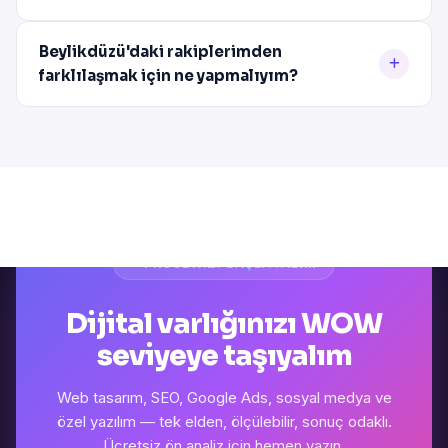
Beylikdüzü'daki rakiplerimden
farklılaşmak için ne yapmalıyım?
PROJENIZI BAŞLATALIM
Dijital varlığınızı WOW
seviyeye taşıyalım
Web tasarım, SEO, Google Ads, sosyal medya ve
özel yazılım — tek elden, ölçülebilir, sonuç odaklı.
Ücretsiz ön analiz için hemen yazın.