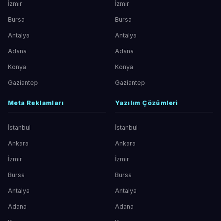
İzmir
İzmir
Bursa
Bursa
Antalya
Antalya
Adana
Adana
Konya
Konya
Gaziantep
Gaziantep
Meta Reklamları
Yazılım Çözümleri
İstanbul
İstanbul
Ankara
Ankara
İzmir
İzmir
Bursa
Bursa
Antalya
Antalya
Adana
Adana