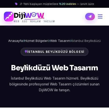
🎉 Yeni başlayan müşterilere
%20 indirim
— sınırlı süre
Diji
W
W
WEB · SEO · REKLAM · YAZILIM
Anasayfa
Hizmet Bölgeleri
Web Tasarım
İstanbul Beylikdüzü
İSTANBUL BEYLIKDÜZÜ BÖLGESI
Beylikdüzü Web Tasarım
İstanbul Beylikdüzü Web Tasarım hizmeti. Beylikdüzü
bölgesinde profesyonel Web Tasarım çözümleri sunan
DijiWOW ile tanışın.