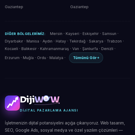
Gaziantep
Gaziantep
Mersin
·
Kayseri
·
Eskişehir
·
Samsun
·
DIĞER BÖLGELERIMIZ:
Diyarbakır
·
Manisa
·
Aydın
·
Hatay
·
Tekirdağ
·
Sakarya
·
Trabzon
·
Kocaeli
·
Balıkesir
·
Kahramanmaraş
·
Van
·
Şanlıurfa
·
Denizli
·
Erzurum
·
Muğla
·
Ordu
·
Malatya
·
Tümünü Gör
Diji
W
W
DIJITAL PAZARLAMA AJANSI
İşletmenizin dijital potansiyelini açığa çıkarıyoruz. Web tasarım,
SEO, Google Ads, sosyal medya ve özel yazılım çözümleri —