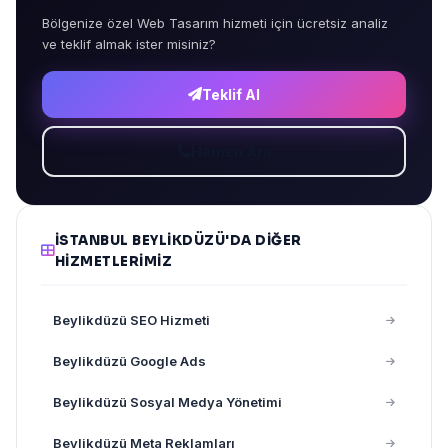
Bölgenize özel Web Tasarım hizmeti için ücretsiz analiz
ve teklif almak ister misiniz?
Teklif Al
Hemen Ara
İSTANBUL BEYLIKDÜZÜ'DA DIĞER
HIZMETLERIMIZ
Beylikdüzü SEO Hizmeti
Beylikdüzü Google Ads
Beylikdüzü Sosyal Medya Yönetimi
Beylikdüzü Meta Reklamları