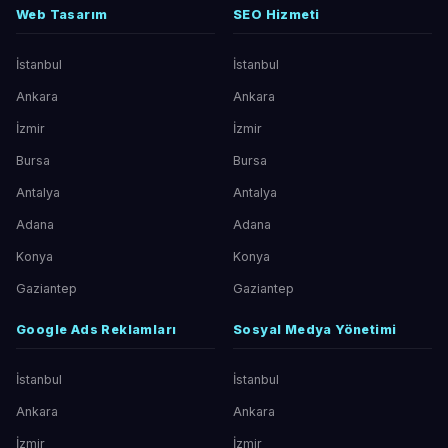
Web Tasarım
SEO Hizmeti
İstanbul
İstanbul
Ankara
Ankara
İzmir
İzmir
Bursa
Bursa
Antalya
Antalya
Adana
Adana
Konya
Konya
Gaziantep
Gaziantep
Google Ads Reklamları
Sosyal Medya Yönetimi
İstanbul
İstanbul
Ankara
Ankara
İzmir
İzmir