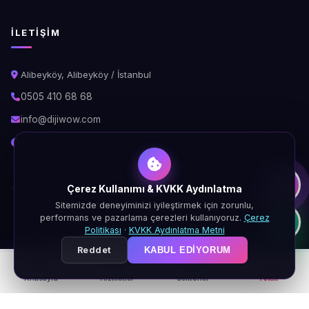
İLETIŞIM
Alibeyköy, Alibeyköy / İstanbul
0505 410 68 68
info@dijiwow.com
Hafta İçi: 09:00 - 18:00\nCumartesi: 10:00 - 16:00
Çerez Kullanımı & KVKK Aydınlatma
Sitemizde deneyiminizi iyileştirmek için zorunlu,
© 2026 DijiWOW. Tüm hakları saklıdır.
performans ve pazarlama çerezleri kullanıyoruz.
Çerez
KVKK
Gizlilik
Çerez
Şartlar
Politikası
·
KVKK Aydınlatma Metni
Reddet
KABUL EDIYORUM
Anasayfa
Hizmetler
Sektörler
Teklif