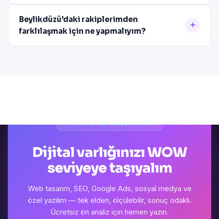
Beylikdüzü'daki rakiplerimden
farklılaşmak için ne yapmalıyım?
PROJENIZI BAŞLATALIM
Dijital varlığınızı WOW
seviyeye taşıyalım
Web tasarım, SEO, Google Ads, sosyal medya ve
özel yazılım — tek elden, ölçülebilir, sonuç odaklı.
Ücretsiz ön analiz için hemen yazın.