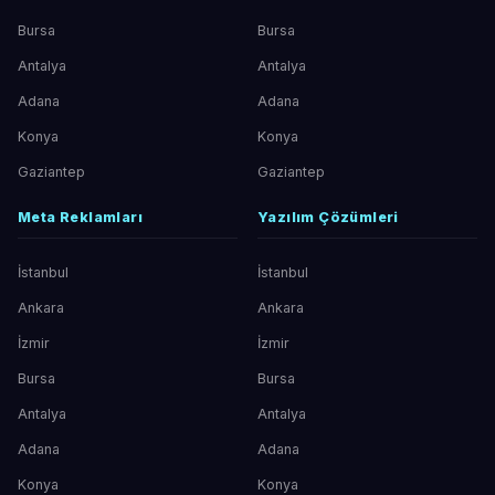
Bursa
Bursa
Antalya
Antalya
Adana
Adana
Konya
Konya
Gaziantep
Gaziantep
Meta Reklamları
Yazılım Çözümleri
İstanbul
İstanbul
Ankara
Ankara
İzmir
İzmir
Bursa
Bursa
Antalya
Antalya
Adana
Adana
Konya
Konya