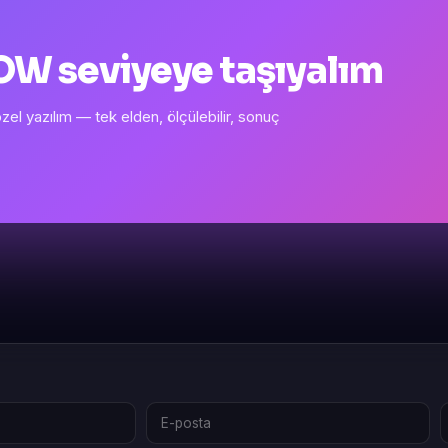
 WOW seviyeye taşıyalım
l yazılım — tek elden, ölçülebilir, sonuç