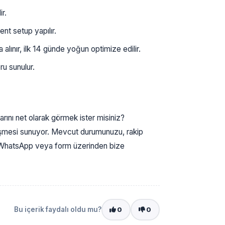
r.
t setup yapılır.
lınır, ilk 14 günde yoğun optimize edilir.
u sunulur.
arını net olarak görmek ister misiniz?
rüşmesi sunuyor. Mevcut durumunuzu, rakip
n, WhatsApp veya form üzerinden bize
Bu içerik faydalı oldu mu?
0
0