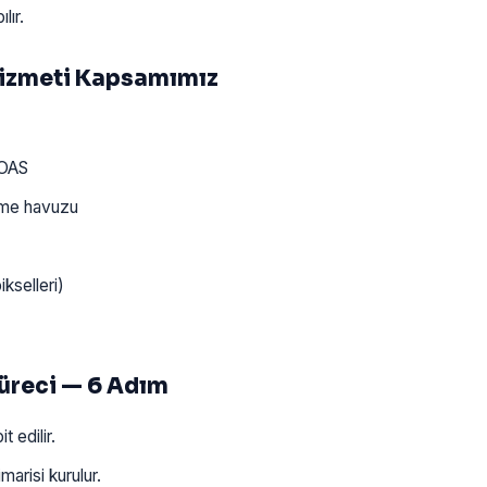
lır.
Hizmeti Kapsamımız
ROAS
ime havuzu
kselleri)
üreci — 6 Adım
t edilir.
arisi kurulur.