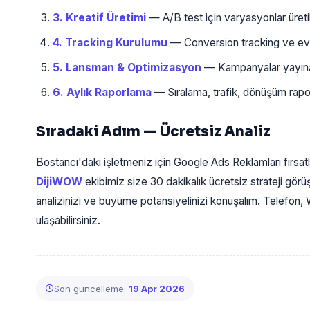
3. Kreatif Üretimi
— A/B test için varyasyonlar üretili
4. Tracking Kurulumu
— Conversion tracking ve even
5. Lansman & Optimizasyon
— Kampanyalar yayına a
6. Aylık Raporlama
— Sıralama, trafik, dönüşüm rapor
Sıradaki Adım — Ücretsiz Analiz
Bostancı'daki işletmeniz için Google Ads Reklamları fırsatl
DijiWOW
ekibimiz size 30 dakikalık ücretsiz strateji gö
analizinizi ve büyüme potansiyelinizi konuşalım. Telefo
ulaşabilirsiniz.
Son güncelleme:
19 Apr 2026