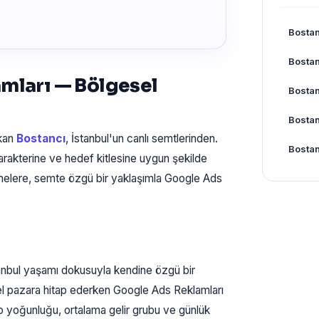
Bosta
Bostan
mları — Bölgesel
Bostan
Bostan
ıkan
Bostancı
, İstanbul'un canlı semtlerinden.
Bostan
rakterine ve hedef kitlesine uygun şekilde
tmelere, semte özgü bir yaklaşımla Google Ads
nbul yaşamı dokusuyla kendine özgü bir
zel pazara hitap ederken Google Ads Reklamları
ip yoğunluğu, ortalama gelir grubu ve günlük