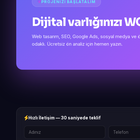
PROJENIZI BAŞLATALIM
Dijital varlığınızı
Web tasarım, SEO, Google Ads, sosyal medya ve öze
odaklı. Ücretsiz ön analiz için hemen yazın.
Hızlı İletişim — 30 saniyede teklif