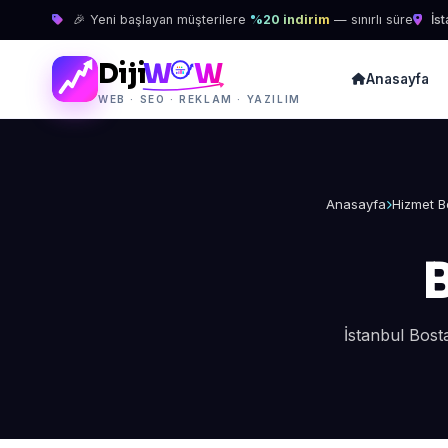
🎉 Yeni başlayan müşterilere
%20 indirim
— sınırlı süre
İst
Diji
W
W
Anasayfa
WEB · SEO · REKLAM · YAZILIM
Anasayfa
Hizmet B
İstanbul Bost