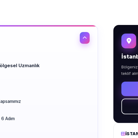
İstan
ölgesel Uzmanlık
Bölgeniz
teklif al
 Kapsamımız
— 6 Adım
İSTA