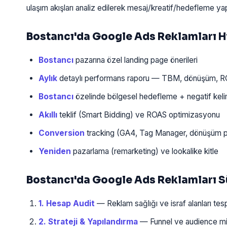
ulaşım akışları analiz edilerek mesaj/kreatif/hedefleme yapı
Bostancı'da Google Ads Reklamları 
Bostancı
pazarına özel landing page önerileri
Aylık
detaylı performans raporu — TBM, dönüşüm, 
Bostancı
özelinde bölgesel hedefleme + negatif kel
Akıllı
teklif (Smart Bidding) ve ROAS optimizasyonu
Conversion
tracking (GA4, Tag Manager, dönüşüm pi
Yeniden
pazarlama (remarketing) ve lookalike kitle
Bostancı'da Google Ads Reklamları S
1. Hesap Audit
— Reklam sağlığı ve israf alanları tespi
2. Strateji & Yapılandırma
— Funnel ve audience mim