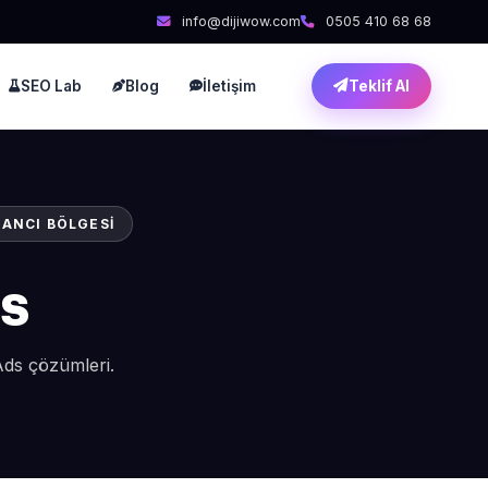
info@dijiwow.com
0505 410 68 68
SEO Lab
Blog
İletişim
Teklif Al
TANCI BÖLGESI
s
Ads çözümleri.