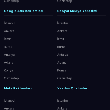
Gaziantep
Gaziantep
Google Ads Reklamları
Sosyal Medya Yönetimi
İstanbul
İstanbul
Ankara
Ankara
İzmir
İzmir
Bursa
Bursa
Antalya
Antalya
Adana
Adana
Konya
Konya
Gaziantep
Gaziantep
Meta Reklamları
Yazılım Çözümleri
İstanbul
İstanbul
Ankara
Ankara