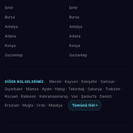
İzmir
İzmir
Bursa
Bursa
Antalya
Antalya
Adana
Adana
Konya
Konya
Gaziantep
Gaziantep
Mersin
·
Kayseri
·
Eskişehir
·
Samsun
·
DIĞER BÖLGELERIMIZ:
Diyarbakır
·
Manisa
·
Aydın
·
Hatay
·
Tekirdağ
·
Sakarya
·
Trabzon
·
Kocaeli
·
Balıkesir
·
Kahramanmaraş
·
Van
·
Şanlıurfa
·
Denizli
·
Erzurum
·
Muğla
·
Ordu
·
Malatya
·
Tümünü Gör