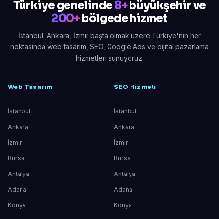
Türkiye genelinde
8+
büyükşehir ve
200+
bölgede hizmet
İstanbul, Ankara, İzmir başta olmak üzere Türkiye'nin her
noktasında web tasarım, SEO, Google Ads ve dijital pazarlama
hizmetleri sunuyoruz.
Web Tasarım
SEO Hizmeti
İstanbul
İstanbul
Ankara
Ankara
İzmir
İzmir
Bursa
Bursa
Antalya
Antalya
Adana
Adana
Konya
Konya