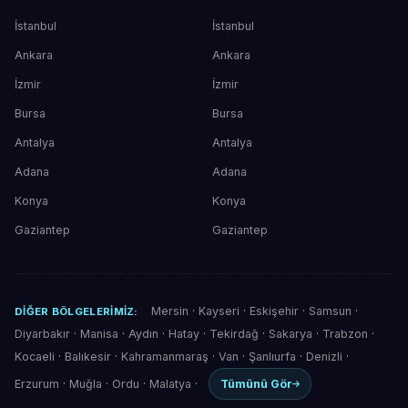
İstanbul
İstanbul
Ankara
Ankara
İzmir
İzmir
Bursa
Bursa
Antalya
Antalya
Adana
Adana
Konya
Konya
Gaziantep
Gaziantep
Mersin
·
Kayseri
·
Eskişehir
·
Samsun
·
DIĞER BÖLGELERIMIZ:
Diyarbakır
·
Manisa
·
Aydın
·
Hatay
·
Tekirdağ
·
Sakarya
·
Trabzon
·
Kocaeli
·
Balıkesir
·
Kahramanmaraş
·
Van
·
Şanlıurfa
·
Denizli
·
Erzurum
·
Muğla
·
Ordu
·
Malatya
·
Tümünü Gör