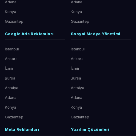
Adana
Adana
Konya
Konya
Gaziantep
Gaziantep
Google Ads Reklamları
Sosyal Medya Yönetimi
İstanbul
İstanbul
Ankara
Ankara
İzmir
İzmir
Bursa
Bursa
Antalya
Antalya
Adana
Adana
Konya
Konya
Gaziantep
Gaziantep
Meta Reklamları
Yazılım Çözümleri