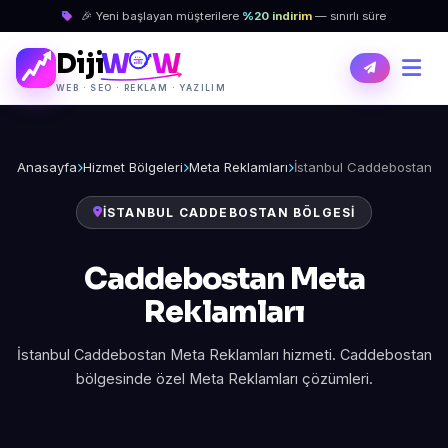
🎉 Yeni başlayan müşterilere
%20 indirim
— sınırlı süre
Diji
W
W
WEB · SEO · REKLAM · YAZILIM
Anasayfa
Hizmet Bölgeleri
Meta Reklamları
İstanbul Caddebostan
İSTANBUL CADDEBOSTAN BÖLGESI
Caddebostan Meta
Reklamları
İstanbul Caddebostan Meta Reklamları hizmeti. Caddebostan
bölgesinde özel Meta Reklamları çözümleri.