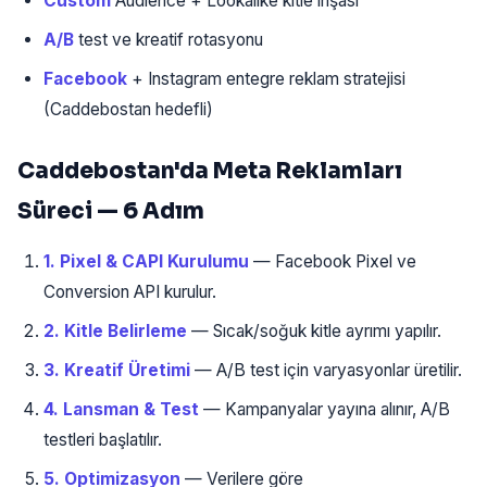
Custom
Audience + Lookalike kitle inşası
A/B
test ve kreatif rotasyonu
Facebook
+ Instagram entegre reklam stratejisi
(Caddebostan hedefli)
Caddebostan'da Meta Reklamları
Süreci — 6 Adım
1. Pixel & CAPI Kurulumu
— Facebook Pixel ve
Conversion API kurulur.
2. Kitle Belirleme
— Sıcak/soğuk kitle ayrımı yapılır.
3. Kreatif Üretimi
— A/B test için varyasyonlar üretilir.
4. Lansman & Test
— Kampanyalar yayına alınır, A/B
testleri başlatılır.
5. Optimizasyon
— Verilere göre