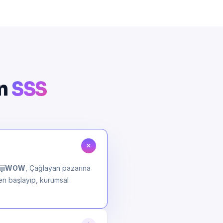
in
SSS
ijiWOW
, Çağlayan pazarına
den başlayıp, kurumsal