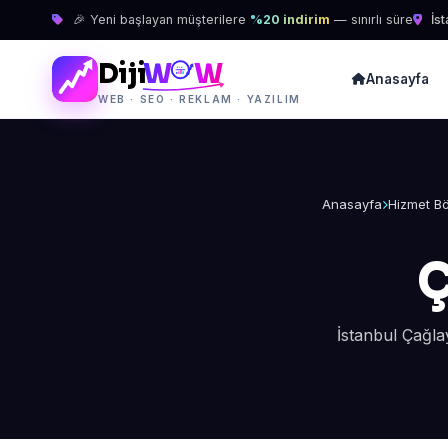
🎉 Yeni başlayan müşterilere
%20 indirim
— sınırlı süre
İst
Diji
W
W
Anasayfa
WEB · SEO · REKLAM · YAZILIM
Anasayfa
Hizmet Bö
Ç
İstanbul Çağla