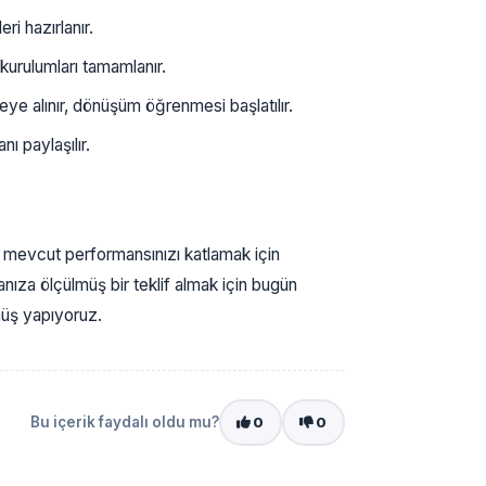
ri hazırlanır.
urulumları tamamlanır.
e alınır, dönüşüm öğrenmesi başlatılır.
ı paylaşılır.
 mevcut performansınızı katlamak için
nıza ölçülmüş bir teklif almak için bugün
önüş yapıyoruz.
Bu içerik faydalı oldu mu?
0
0