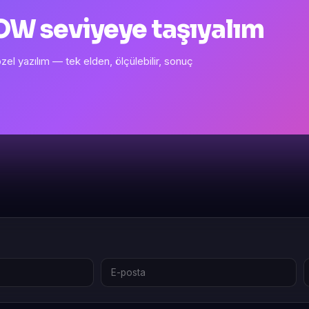
 WOW seviyeye taşıyalım
l yazılım — tek elden, ölçülebilir, sonuç