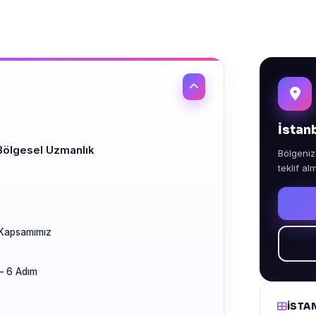
İstan
Bölgesel Uzmanlık
Bölgeniz
teklif al
 Kapsamımız
— 6 Adım
İSTA