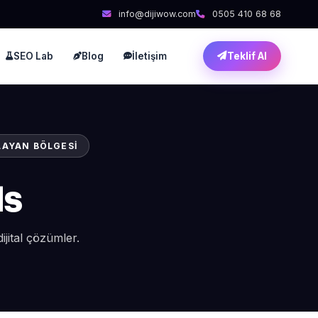
info@dijiwow.com
0505 410 68 68
SEO Lab
Blog
İletişim
Teklif Al
LAYAN BÖLGESI
ds
jital çözümler.