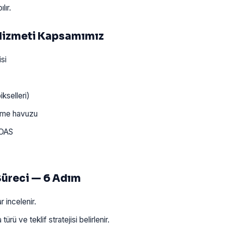
lır.
Hizmeti Kapsamımız
si
kselleri)
lime havuzu
ROAS
Süreci — 6 Adım
incelenir.
ü ve teklif stratejisi belirlenir.