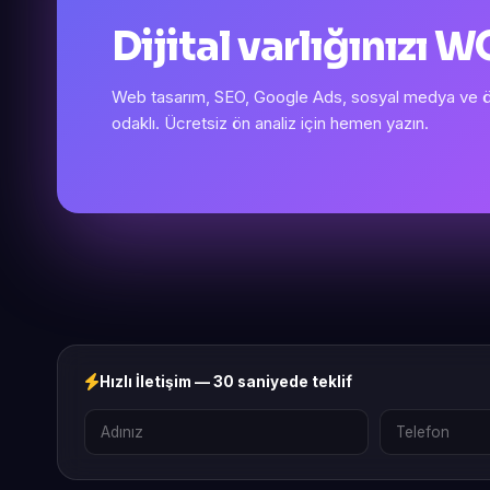
Dijital varlığınızı
Web tasarım, SEO, Google Ads, sosyal medya ve öze
odaklı. Ücretsiz ön analiz için hemen yazın.
Hızlı İletişim — 30 saniyede teklif