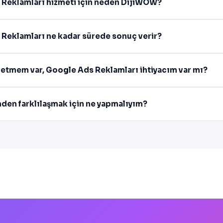
 Reklamları hizmeti için neden DijiWOW?
Reklamları ne kadar sürede sonuç verir?
şletmem var, Google Ads Reklamları ihtiyacım var mı?
mden farklılaşmak için ne yapmalıyım?