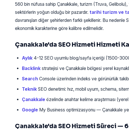
560 bin nüfusa sahip Çanakkale, turizm (Truva, Gelibolu), t
sektörlerin yoğun olduğu bir pazardır.
tarihi turizm ve t
davranışları diğer şehirlerden farklı şekillenir. Bu nedenle
ekonomik karakterine göre kalibre edilmelidir.
Çanakkale'da SEO Hizmeti Hizmeti 
Aylık
4-12 SEO uyumlu blog/sayfa içeriği (1500-300
Backlink
stratejisi ve Çanakkale bölgesi yerel kaynakl
Search
Console üzerinden indeks ve görünürlük takib
Teknik
SEO denetimi: hız, mobil uyum, schema, sitem
Çanakkale
özelinde anahtar kelime araştırması (yerel
Google
My Business optimizasyonu — Çanakkale yerel
Çanakkale'da SEO Hizmeti Süreci — 