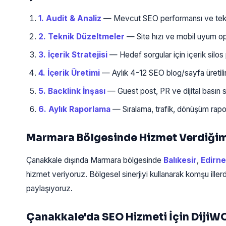
1. Audit & Analiz
— Mevcut SEO performansı ve teknik 
2. Teknik Düzeltmeler
— Site hızı ve mobil uyum opt
3. İçerik Stratejisi
— Hedef sorgular için içerik silos p
4. İçerik Üretimi
— Aylık 4-12 SEO blog/sayfa üretilir
5. Backlink İnşası
— Guest post, PR ve dijital basın st
6. Aylık Raporlama
— Sıralama, trafik, dönüşüm rapor
Marmara Bölgesinde Hizmet Verdiğimiz
Çanakkale dışında Marmara bölgesinde
Balıkesir
,
Edirne
hizmet veriyoruz. Bölgesel sinerjiyi kullanarak komşu iller
paylaşıyoruz.
Çanakkale'da SEO Hizmeti İçin DijiW