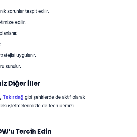
sorunlar tespit edilir.
imize edilir.
lanlanır.
.
ratejisi uygulanır.
u sunulur.
 Diğer İller
,
Tekirdağ
gibi şehirlerde de aktif olarak
deki işletmelerimizle de tecrübemizi
OW'u Tercih Edin