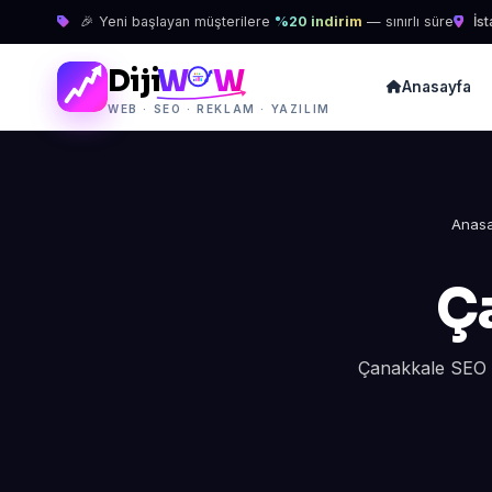
🎉 Yeni başlayan müşterilere
%20 indirim
— sınırlı süre
İst
Diji
W
W
Anasayfa
WEB · SEO · REKLAM · YAZILIM
Anas
Ç
Çanakkale SEO H