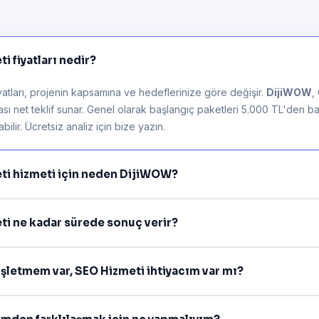
 fiyatları nedir?
atları, projenin kapsamına ve hedeflerinize göre değişir.
DijiWOW
,
rası net teklif sunar. Genel olarak başlangıç paketleri 5.000 TL'den ba
ilir. Ücretsiz analiz için bize yazın.
ti hizmeti için neden DijiWOW?
i ne kadar sürede sonuç verir?
işletmem var, SEO Hizmeti ihtiyacım var mı?