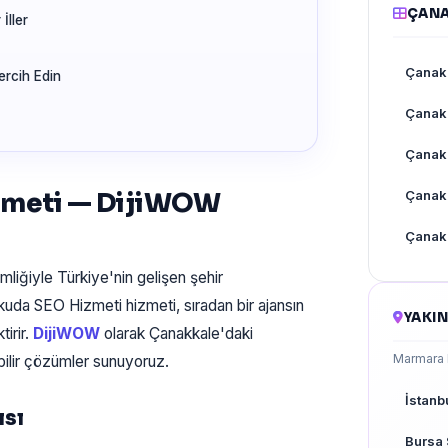
ÇANA
İller
Çanak
rcih Edin
Çanak
Çanak
izmeti — DijiWOW
Çanakk
Çanakk
mliğiyle Türkiye'nin gelişen şehir
uda SEO Hizmeti hizmeti, sıradan bir ajansın
YAKIN
irir.
DijiWOW
olarak Çanakkale'daki
Marmara b
bilir çözümler sunuyoruz.
İstanb
ısı
Bursa 