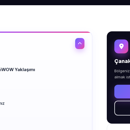
Çanak
jiWOW Yaklaşımı
Bölgeniz
almak is
mız