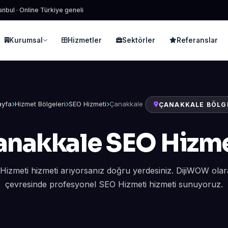
anbul · Online Türkiye geneli
Kurumsal
Hizmetler
Sektörler
Referanslar
ayfa
Hizmet Bölgeleri
SEO Hizmeti
Çanakkale
ÇANAKKALE BÖLG
anakkale SEO Hizme
izmeti hizmeti arıyorsanız doğru yerdesiniz. DijiWOW ola
çevresinde profesyonel SEO Hizmeti hizmeti sunuyoruz.