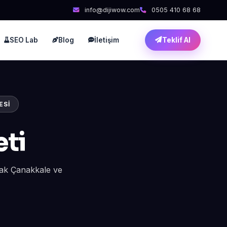
info@dijiwow.com
0505 410 68 68
SEO Lab
Blog
İletişim
Teklif Al
ESI
ti
rak Çanakkale ve