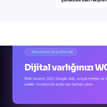
Çanakkale'daki rakipler
PROJENIZI BAŞLATALIM
Dijital varlığınızı
Web tasarım, SEO, Google Ads, sosyal medya ve öze
odaklı. Ücretsiz ön analiz için hemen yazın.