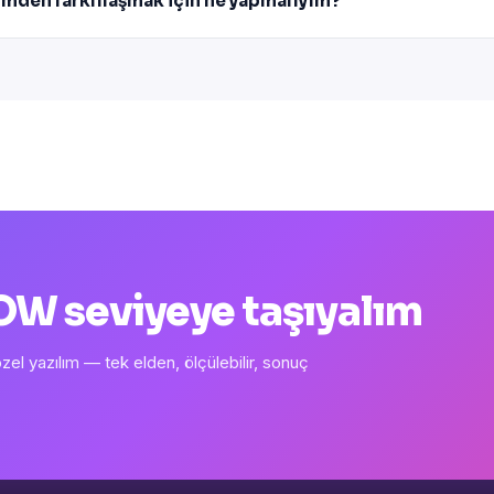
imden farklılaşmak için ne yapmalıyım?
 WOW seviyeye taşıyalım
l yazılım — tek elden, ölçülebilir, sonuç