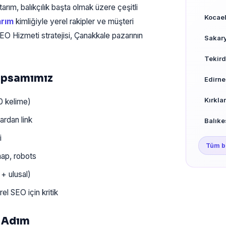
arım, balıkçılık başta olmak üzere çeşitli
Kocael
arım
kimliğiyle yerel rakipler ve müşteri
 SEO Hizmeti stratejisi, Çanakkale pazarının
Sakar
Tekird
Kapsamımız
Edirne
Kırkla
0 kelime)
ardan link
Balıke
i
Tüm b
ap, robots
 + ulusal)
 SEO için kritik
6 Adım