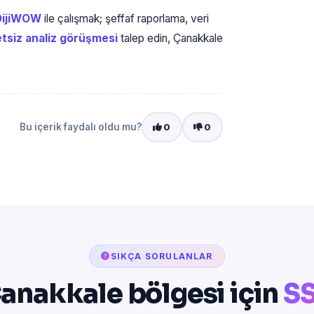
DijiWOW
ile çalışmak; şeffaf raporlama, veri
tsiz analiz görüşmesi
talep edin, Çanakkale
Bu içerik faydalı oldu mu?
0
0
SIKÇA SORULANLAR
anakkale bölgesi için
S