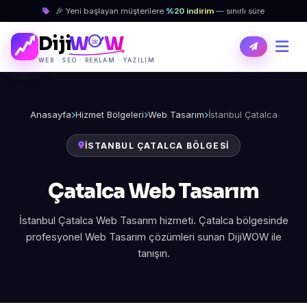
🎉 Yeni başlayan müşterilere
%20 indirim
— sınırlı süre
Diji
W
W
WEB · SEO · REKLAM · YAZILIM
Anasayfa
Hizmet Bölgeleri
Web Tasarım
İstanbul Çatalca
İSTANBUL ÇATALCA BÖLGESI
Çatalca Web Tasarım
İstanbul Çatalca Web Tasarım hizmeti. Çatalca bölgesinde
profesyonel Web Tasarım çözümleri sunan DijiWOW ile
tanışın.