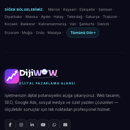
Mersin
·
Kayseri
·
Eskişehir
·
Samsun
·
DIĞER BÖLGELERIMIZ:
Diyarbakır
·
Manisa
·
Aydın
·
Hatay
·
Tekirdağ
·
Sakarya
·
Trabzon
·
Kocaeli
·
Balıkesir
·
Kahramanmaraş
·
Van
·
Şanlıurfa
·
Denizli
·
Erzurum
·
Muğla
·
Ordu
·
Malatya
·
Tümünü Gör
Diji
W
W
DIJITAL PAZARLAMA AJANSI
İşletmenizin dijital potansiyelini açığa çıkarıyoruz. Web tasarım,
SEO, Google Ads, sosyal medya ve özel yazılım çözümleri —
ölçülebilir sonuçlar için tek noktadan profesyonel hizmet.