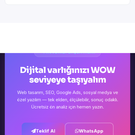
PROJENIZI BAŞLATALIM
Dijital varlığınızı WOW
seviyeye taşıyalım
Web tasarım, SEO, Google Ads, sosyal medya ve
özel yazılım — tek elden, ölçülebilir, sonuç odaklı.
Ücretsiz ön analiz için hemen yazın.
Teklif Al
WhatsApp