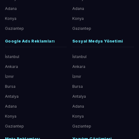
Adana
Adana
Konya
Konya
Gaziantep
Gaziantep
Google Ads Reklamları
Sosyal Medya Yönetimi
İstanbul
İstanbul
Ankara
Ankara
İzmir
İzmir
Bursa
Bursa
Antalya
Antalya
Adana
Adana
Konya
Konya
Gaziantep
Gaziantep
Meta Reklamları
Yazılım Çözümleri