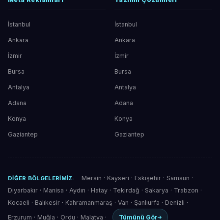
İstanbul
İstanbul
Ankara
Ankara
İzmir
İzmir
Bursa
Bursa
Antalya
Antalya
Adana
Adana
Konya
Konya
Gaziantep
Gaziantep
Mersin
·
Kayseri
·
Eskişehir
·
Samsun
·
DIĞER BÖLGELERIMIZ:
Diyarbakır
·
Manisa
·
Aydın
·
Hatay
·
Tekirdağ
·
Sakarya
·
Trabzon
·
Kocaeli
·
Balıkesir
·
Kahramanmaraş
·
Van
·
Şanlıurfa
·
Denizli
·
Erzurum
·
Muğla
·
Ordu
·
Malatya
·
Tümünü Gör