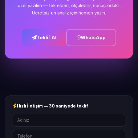
özel yazılım — tek elden, ölçülebilir, sonuç odaklı.
Ücretsiz ön analiz için hemen yazın.
Teklif Al
WhatsApp
Hızlı İletişim — 30 saniyede teklif