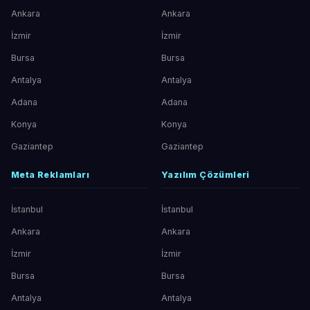
Ankara
Ankara
İzmir
İzmir
Bursa
Bursa
Antalya
Antalya
Adana
Adana
Konya
Konya
Gaziantep
Gaziantep
Meta Reklamları
Yazılım Çözümleri
İstanbul
İstanbul
Ankara
Ankara
İzmir
İzmir
Bursa
Bursa
Antalya
Antalya