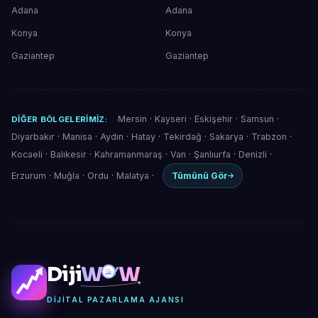
Adana
Adana
Konya
Konya
Gaziantep
Gaziantep
Mersin
·
Kayseri
·
Eskişehir
·
Samsun
·
DIĞER BÖLGELERIMIZ:
Diyarbakır
·
Manisa
·
Aydın
·
Hatay
·
Tekirdağ
·
Sakarya
·
Trabzon
·
Kocaeli
·
Balıkesir
·
Kahramanmaraş
·
Van
·
Şanlıurfa
·
Denizli
·
Erzurum
·
Muğla
·
Ordu
·
Malatya
·
Tümünü Gör
Diji
W
W
DIJITAL PAZARLAMA AJANSI