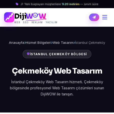
🎉 Yeni başlayan müşterilere
%20 indirim
— sınırlı süre
Diji
W
W
WEB · SEO · REKLAM · YAZILIM
Anasayfa
Hizmet Bölgeleri
Web Tasarım
İstanbul Çekmeköy
İSTANBUL ÇEKMEKÖY BÖLGESI
Çekmeköy Web Tasarım
İstanbul Çekmeköy Web Tasarım hizmeti. Çekmeköy
bölgesinde profesyonel Web Tasarım çözümleri sunan
DijiWOW ile tanışın.