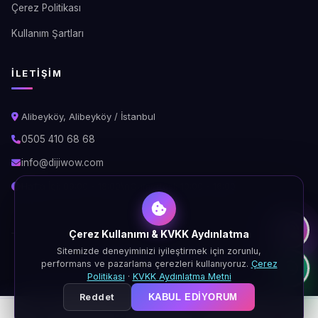
Çerez Politikası
Kullanım Şartları
İLETIŞIM
Alibeyköy, Alibeyköy / İstanbul
0505 410 68 68
info@dijiwow.com
Hafta İçi: 09:00 - 18:00\nCumartesi: 10:00 - 16:00
Çerez Kullanımı & KVKK Aydınlatma
Sitemizde deneyiminizi iyileştirmek için zorunlu,
© 2026 DijiWOW. Tüm hakları saklıdır.
performans ve pazarlama çerezleri kullanıyoruz.
Çerez
KVKK
Gizlilik
Çerez
Şartlar
Politikası
·
KVKK Aydınlatma Metni
Reddet
KABUL EDIYORUM