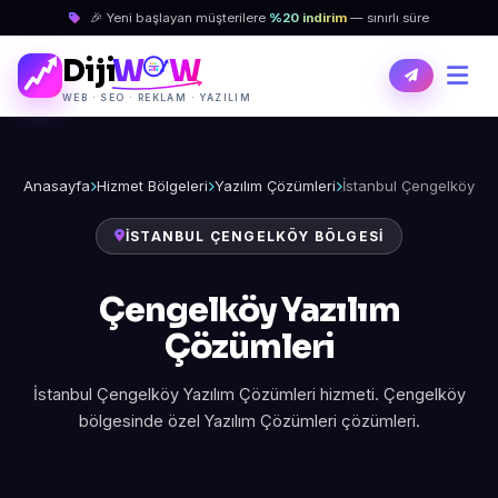
🎉 Yeni başlayan müşterilere
%20 indirim
— sınırlı süre
Diji
W
W
WEB · SEO · REKLAM · YAZILIM
Anasayfa
Hizmet Bölgeleri
Yazılım Çözümleri
İstanbul Çengelköy
İSTANBUL ÇENGELKÖY BÖLGESI
Çengelköy Yazılım
Çözümleri
İstanbul Çengelköy Yazılım Çözümleri hizmeti. Çengelköy
bölgesinde özel Yazılım Çözümleri çözümleri.