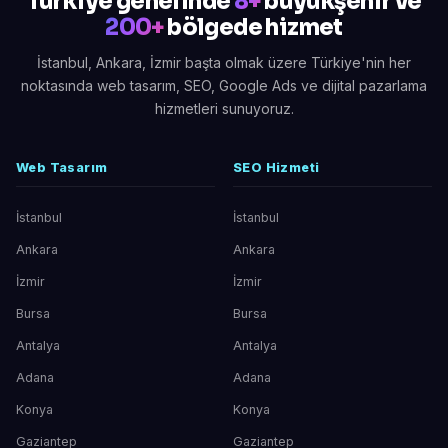
Türkiye genelinde
8+
büyükşehir ve
200+
bölgede hizmet
İstanbul, Ankara, İzmir başta olmak üzere Türkiye'nin her
noktasında web tasarım, SEO, Google Ads ve dijital pazarlama
hizmetleri sunuyoruz.
Web Tasarım
SEO Hizmeti
İstanbul
İstanbul
Ankara
Ankara
İzmir
İzmir
Bursa
Bursa
Antalya
Antalya
Adana
Adana
Konya
Konya
Gaziantep
Gaziantep