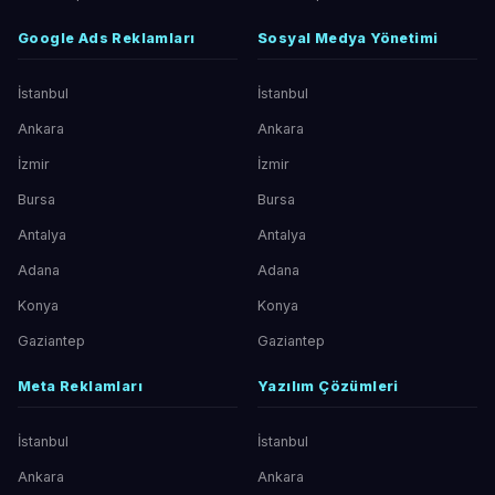
Google Ads Reklamları
Sosyal Medya Yönetimi
İstanbul
İstanbul
Ankara
Ankara
İzmir
İzmir
Bursa
Bursa
Antalya
Antalya
Adana
Adana
Konya
Konya
Gaziantep
Gaziantep
Meta Reklamları
Yazılım Çözümleri
İstanbul
İstanbul
Ankara
Ankara