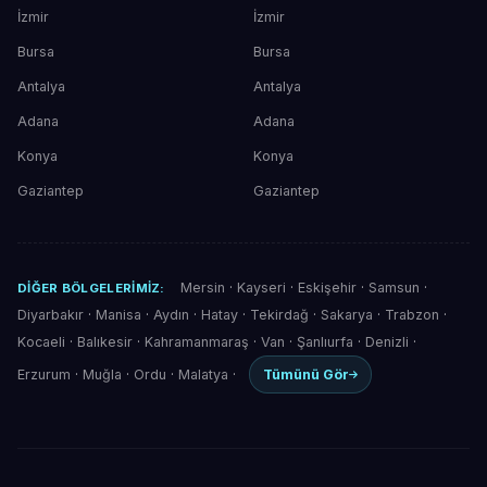
İzmir
İzmir
Bursa
Bursa
Antalya
Antalya
Adana
Adana
Konya
Konya
Gaziantep
Gaziantep
Mersin
·
Kayseri
·
Eskişehir
·
Samsun
·
DIĞER BÖLGELERIMIZ:
Diyarbakır
·
Manisa
·
Aydın
·
Hatay
·
Tekirdağ
·
Sakarya
·
Trabzon
·
Kocaeli
·
Balıkesir
·
Kahramanmaraş
·
Van
·
Şanlıurfa
·
Denizli
·
Erzurum
·
Muğla
·
Ordu
·
Malatya
·
Tümünü Gör