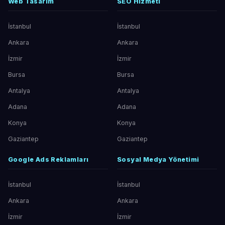
Web Tasarım
SEO Hizmeti
İstanbul
İstanbul
Ankara
Ankara
İzmir
İzmir
Bursa
Bursa
Antalya
Antalya
Adana
Adana
Konya
Konya
Gaziantep
Gaziantep
Google Ads Reklamları
Sosyal Medya Yönetimi
İstanbul
İstanbul
Ankara
Ankara
İzmir
İzmir