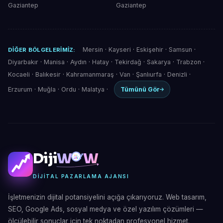
Gaziantep
Gaziantep
Mersin
·
Kayseri
·
Eskişehir
·
Samsun
·
DIĞER BÖLGELERIMIZ:
Diyarbakır
·
Manisa
·
Aydın
·
Hatay
·
Tekirdağ
·
Sakarya
·
Trabzon
·
Kocaeli
·
Balıkesir
·
Kahramanmaraş
·
Van
·
Şanlıurfa
·
Denizli
·
Erzurum
·
Muğla
·
Ordu
·
Malatya
·
Tümünü Gör
Diji
W
W
DIJITAL PAZARLAMA AJANSI
İşletmenizin dijital potansiyelini açığa çıkarıyoruz. Web tasarım,
SEO, Google Ads, sosyal medya ve özel yazılım çözümleri —
ölçülebilir sonuçlar için tek noktadan profesyonel hizmet.