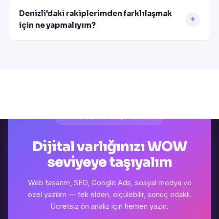
Denizli'daki rakiplerimden farklılaşmak
için ne yapmalıyım?
PROJENIZI BAŞLATALIM
Dijital varlığınızı WOW
seviyeye taşıyalım
Web tasarım, SEO, Google Ads, sosyal medya ve
özel yazılım — tek elden, ölçülebilir, sonuç odaklı.
Ücretsiz ön analiz için hemen yazın.