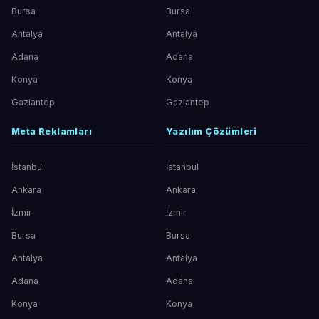
Bursa
Bursa
Antalya
Antalya
Adana
Adana
Konya
Konya
Gaziantep
Gaziantep
Meta Reklamları
Yazılım Çözümleri
İstanbul
İstanbul
Ankara
Ankara
İzmir
İzmir
Bursa
Bursa
Antalya
Antalya
Adana
Adana
Konya
Konya