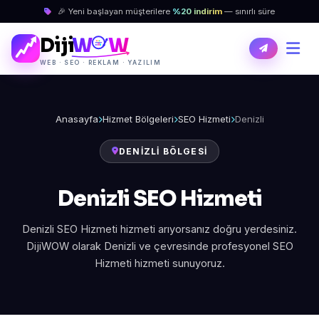
🎉 Yeni başlayan müşterilere
%20 indirim
— sınırlı süre
Diji
W
W
WEB · SEO · REKLAM · YAZILIM
Anasayfa
Hizmet Bölgeleri
SEO Hizmeti
Denizli
DENIZLI BÖLGESI
Denizli SEO Hizmeti
Denizli SEO Hizmeti hizmeti arıyorsanız doğru yerdesiniz.
DijiWOW olarak Denizli ve çevresinde profesyonel SEO
Hizmeti hizmeti sunuyoruz.