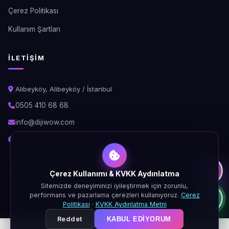
Çerez Politikası
Kullanım Şartları
İLETIŞIM
Alibeyköy, Alibeyköy / İstanbul
0505 410 68 68
info@dijiwow.com
Hafta İçi: 09:00 - 18:00\nCumartesi: 10:00 - 16:00
Çerez Kullanımı & KVKK Aydınlatma
Sitemizde deneyiminizi iyileştirmek için zorunlu,
© 2026 DijiWOW. Tüm hakları saklıdır.
performans ve pazarlama çerezleri kullanıyoruz.
Çerez
KVKK
Gizlilik
Çerez
Şartlar
Politikası
·
KVKK Aydınlatma Metni
Reddet
KABUL EDIYORUM