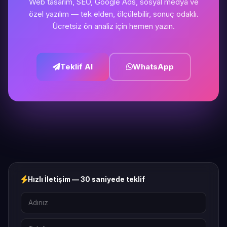
Web tasarım, SEO, Google Ads, sosyal medya ve
özel yazılım — tek elden, ölçülebilir, sonuç odaklı.
Ücretsiz ön analiz için hemen yazın.
Teklif Al
WhatsApp
Hızlı İletişim — 30 saniyede teklif