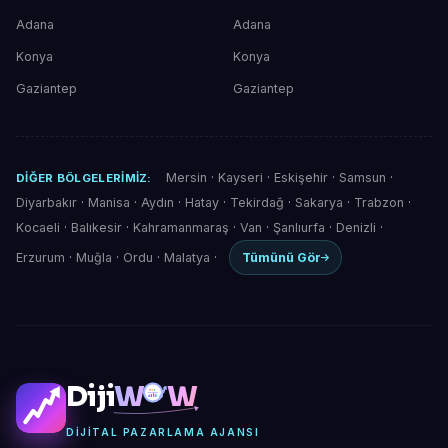
Adana
Adana
Konya
Konya
Gaziantep
Gaziantep
Mersin
·
Kayseri
·
Eskişehir
·
Samsun
·
DIĞER BÖLGELERIMIZ:
Diyarbakır
·
Manisa
·
Aydın
·
Hatay
·
Tekirdağ
·
Sakarya
·
Trabzon
·
Kocaeli
·
Balıkesir
·
Kahramanmaraş
·
Van
·
Şanlıurfa
·
Denizli
·
Erzurum
·
Muğla
·
Ordu
·
Malatya
·
Tümünü Gör
Diji
W
W
DIJITAL PAZARLAMA AJANSI