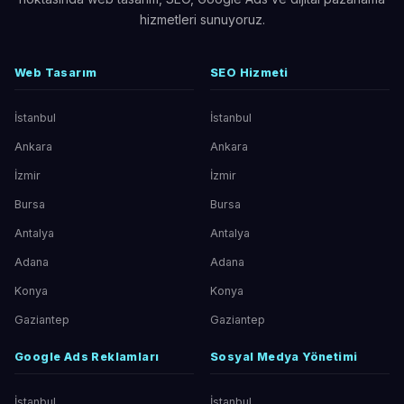
hizmetleri sunuyoruz.
Web Tasarım
SEO Hizmeti
İstanbul
İstanbul
Ankara
Ankara
İzmir
İzmir
Bursa
Bursa
Antalya
Antalya
Adana
Adana
Konya
Konya
Gaziantep
Gaziantep
Google Ads Reklamları
Sosyal Medya Yönetimi
İstanbul
İstanbul