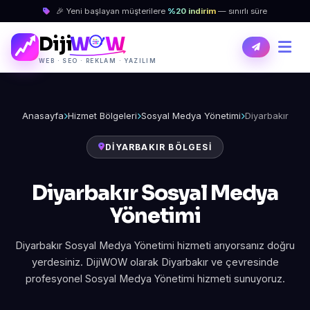
🎉 Yeni başlayan müşterilere
%20 indirim
— sınırlı süre
Diji
W
W
WEB · SEO · REKLAM · YAZILIM
Anasayfa
Hizmet Bölgeleri
Sosyal Medya Yönetimi
Diyarbakır
DIYARBAKIR BÖLGESI
Diyarbakır Sosyal Medya
Yönetimi
Diyarbakır Sosyal Medya Yönetimi hizmeti arıyorsanız doğru
yerdesiniz. DijiWOW olarak Diyarbakır ve çevresinde
profesyonel Sosyal Medya Yönetimi hizmeti sunuyoruz.