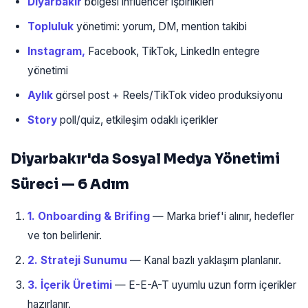
Diyarbakır
bölgesi influencer işbirlikleri
Topluluk
yönetimi: yorum, DM, mention takibi
Instagram,
Facebook, TikTok, LinkedIn entegre
yönetimi
Aylık
görsel post + Reels/TikTok video produksiyonu
Story
poll/quiz, etkileşim odaklı içerikler
Diyarbakır'da Sosyal Medya Yönetimi
Süreci — 6 Adım
1. Onboarding & Brifing
— Marka brief'i alınır, hedefler
ve ton belirlenir.
2. Strateji Sunumu
— Kanal bazlı yaklaşım planlanır.
3. İçerik Üretimi
— E-E-A-T uyumlu uzun form içerikler
hazırlanır.