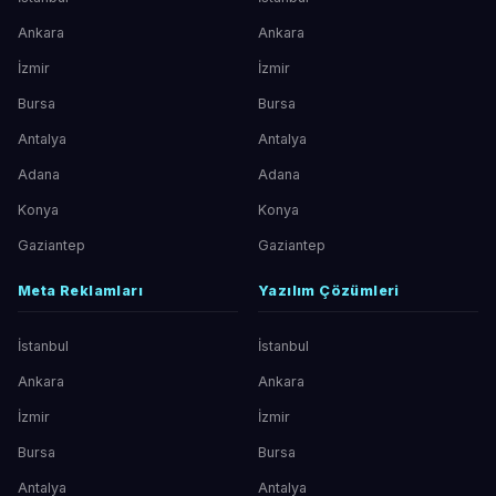
Ankara
Ankara
İzmir
İzmir
Bursa
Bursa
Antalya
Antalya
Adana
Adana
Konya
Konya
Gaziantep
Gaziantep
Meta Reklamları
Yazılım Çözümleri
İstanbul
İstanbul
Ankara
Ankara
İzmir
İzmir
Bursa
Bursa
Antalya
Antalya