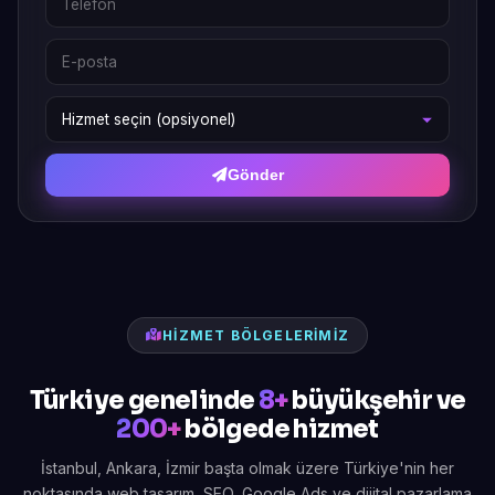
Gönder
HIZMET BÖLGELERIMIZ
Türkiye genelinde
8+
büyükşehir ve
200+
bölgede hizmet
İstanbul, Ankara, İzmir başta olmak üzere Türkiye'nin her
noktasında web tasarım, SEO, Google Ads ve dijital pazarlama