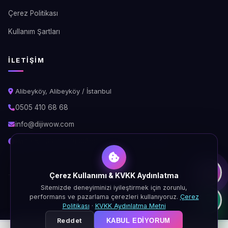
Çerez Politikası
Kullanım Şartları
İLETIŞIM
Alibeyköy, Alibeyköy / İstanbul
0505 410 68 68
info@dijiwow.com
Hafta İçi: 09:00 - 18:00\nCumartesi: 10:00 - 16:00
Çerez Kullanımı & KVKK Aydınlatma
Sitemizde deneyiminizi iyileştirmek için zorunlu,
© 2026 DijiWOW. Tüm hakları saklıdır.
performans ve pazarlama çerezleri kullanıyoruz.
Çerez
KVKK
Gizlilik
Çerez
Şartlar
Politikası
·
KVKK Aydınlatma Metni
Reddet
KABUL EDIYORUM