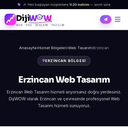
🎉 Yeni başlayan müşterilere
%20 indirim
— sınırlı süre
Diji
W
W
WEB · SEO · REKLAM · YAZILIM
Anasayfa
Hizmet Bölgeleri
Web Tasarım
Erzincan
ERZINCAN BÖLGESI
Erzincan Web Tasarım
Erzincan Web Tasarım hizmeti arıyorsanız doğru yerdesiniz.
DijiWOW olarak Erzincan ve çevresinde profesyonel Web
Tasarım hizmeti sunuyoruz.