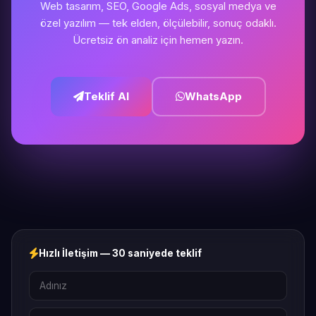
Web tasarım, SEO, Google Ads, sosyal medya ve
özel yazılım — tek elden, ölçülebilir, sonuç odaklı.
Ücretsiz ön analiz için hemen yazın.
Teklif Al
WhatsApp
Hızlı İletişim — 30 saniyede teklif