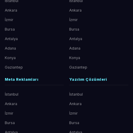
İstanbul
İstanbul
Ankara
Ankara
İzmir
İzmir
Bursa
Bursa
Antalya
Antalya
Adana
Adana
Konya
Konya
Gaziantep
Gaziantep
Meta Reklamları
Yazılım Çözümleri
İstanbul
İstanbul
Ankara
Ankara
İzmir
İzmir
Bursa
Bursa
Antalya
Antalya