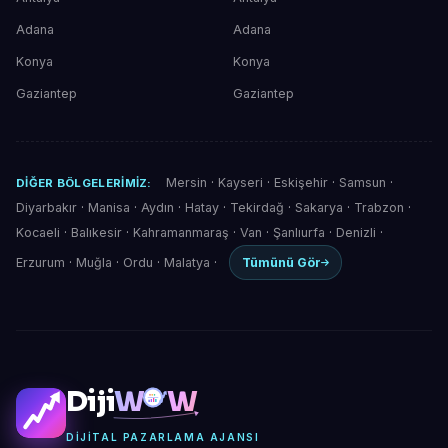
Adana
Adana
Konya
Konya
Gaziantep
Gaziantep
Mersin
·
Kayseri
·
Eskişehir
·
Samsun
·
DIĞER BÖLGELERIMIZ:
Diyarbakır
·
Manisa
·
Aydın
·
Hatay
·
Tekirdağ
·
Sakarya
·
Trabzon
·
Kocaeli
·
Balıkesir
·
Kahramanmaraş
·
Van
·
Şanlıurfa
·
Denizli
·
Erzurum
·
Muğla
·
Ordu
·
Malatya
·
Tümünü Gör
Diji
W
W
DIJITAL PAZARLAMA AJANSI