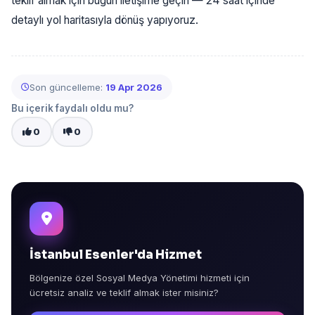
teklif almak için bugün iletişime geçin — 24 saat içinde
detaylı yol haritasıyla dönüş yapıyoruz.
Son güncelleme:
19 Apr 2026
Bu içerik faydalı oldu mu?
0
0
İstanbul Esenler'da Hizmet
Bölgenize özel Sosyal Medya Yönetimi hizmeti için
ücretsiz analiz ve teklif almak ister misiniz?