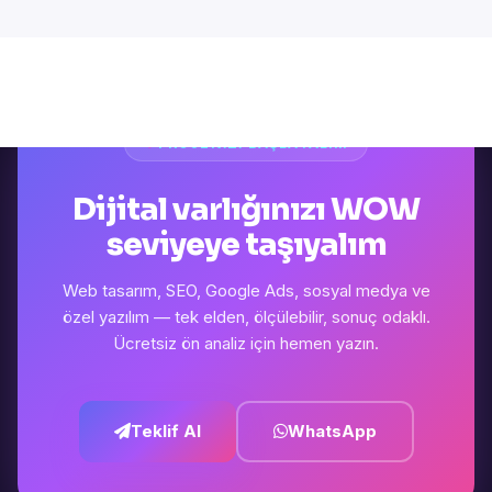
PROJENIZI BAŞLATALIM
Dijital varlığınızı WOW
seviyeye taşıyalım
Web tasarım, SEO, Google Ads, sosyal medya ve
özel yazılım — tek elden, ölçülebilir, sonuç odaklı.
Ücretsiz ön analiz için hemen yazın.
Teklif Al
WhatsApp