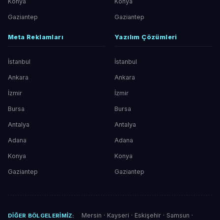
Konya
Konya
Gaziantep
Gaziantep
Meta Reklamları
Yazılım Çözümleri
İstanbul
İstanbul
Ankara
Ankara
İzmir
İzmir
Bursa
Bursa
Antalya
Antalya
Adana
Adana
Konya
Konya
Gaziantep
Gaziantep
Mersin
·
Kayseri
·
Eskişehir
·
Samsun
·
DIĞER BÖLGELERIMIZ: