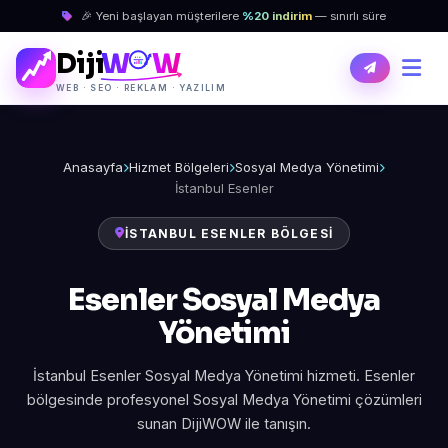
🎉 Yeni başlayan müşterilere
%20 indirim
— sınırlı süre
Diji
W
W
WEB · SEO · REKLAM · YAZILIM
Anasayfa
Hizmet Bölgeleri
Sosyal Medya Yönetimi
İstanbul Esenler
İSTANBUL ESENLER BÖLGESI
Esenler Sosyal Medya
Yönetimi
İstanbul Esenler Sosyal Medya Yönetimi hizmeti. Esenler
bölgesinde profesyonel Sosyal Medya Yönetimi çözümleri
sunan DijiWOW ile tanışın.