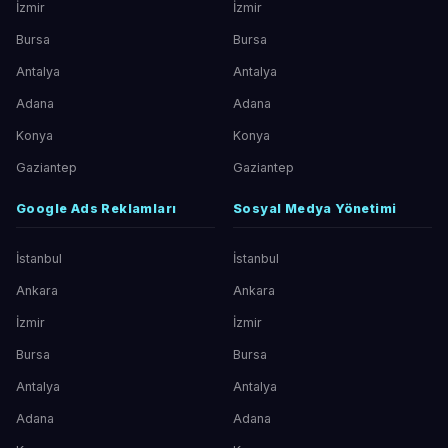
İzmir
İzmir
Bursa
Bursa
Antalya
Antalya
Adana
Adana
Konya
Konya
Gaziantep
Gaziantep
Google Ads Reklamları
Sosyal Medya Yönetimi
İstanbul
İstanbul
Ankara
Ankara
İzmir
İzmir
Bursa
Bursa
Antalya
Antalya
Adana
Adana