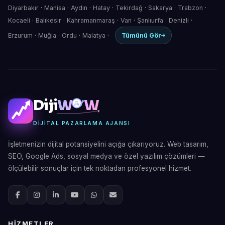
Diyarbakır
·
Manisa
·
Aydın
·
Hatay
·
Tekirdağ
·
Sakarya
·
Trabzon
·
Kocaeli
·
Balıkesir
·
Kahramanmaraş
·
Van
·
Şanlıurfa
·
Denizli
·
Erzurum
·
Muğla
·
Ordu
·
Malatya
·
Tümünü Gör
Diji
W
W
DIJITAL PAZARLAMA AJANSI
İşletmenizin dijital potansiyelini açığa çıkarıyoruz. Web tasarım,
SEO, Google Ads, sosyal medya ve özel yazılım çözümleri —
ölçülebilir sonuçlar için tek noktadan profesyonel hizmet.
HIZMETLER