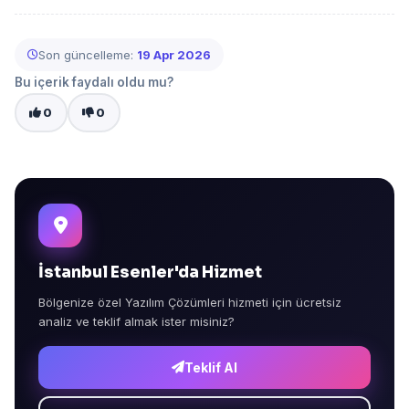
Son güncelleme:
19 Apr 2026
Bu içerik faydalı oldu mu?
0
0
İstanbul Esenler'da Hizmet
Bölgenize özel Yazılım Çözümleri hizmeti için ücretsiz
analiz ve teklif almak ister misiniz?
Teklif Al