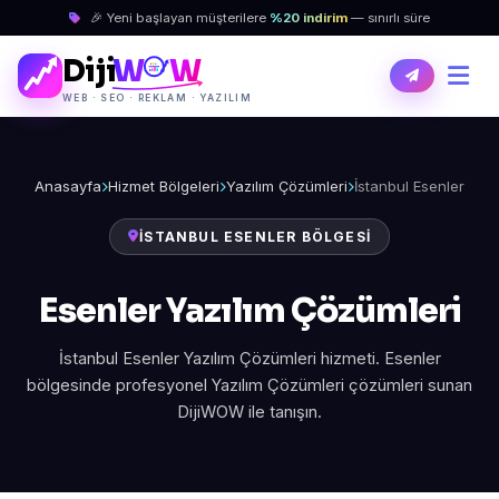
🎉 Yeni başlayan müşterilere
%20 indirim
— sınırlı süre
Diji
W
W
WEB · SEO · REKLAM · YAZILIM
Anasayfa
Hizmet Bölgeleri
Yazılım Çözümleri
İstanbul Esenler
İSTANBUL ESENLER BÖLGESI
Esenler Yazılım Çözümleri
İstanbul Esenler Yazılım Çözümleri hizmeti. Esenler
bölgesinde profesyonel Yazılım Çözümleri çözümleri sunan
DijiWOW ile tanışın.