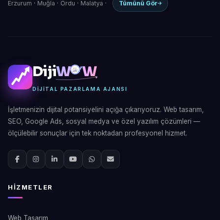
Erzurum
·
Muğla
·
Ordu
·
Malatya
·
Tümünü Gör
Diji
W
W
DIJITAL PAZARLAMA AJANSI
İşletmenizin dijital potansiyelini açığa çıkarıyoruz. Web tasarım,
SEO, Google Ads, sosyal medya ve özel yazılım çözümleri —
ölçülebilir sonuçlar için tek noktadan profesyonel hizmet.
HIZMETLER
Web Tasarım