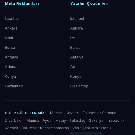
Meta Reklamları
Yazılım Çözümleri
İstanbul
İstanbul
Ankara
Ankara
İzmir
İzmir
Bursa
Bursa
Antalya
Antalya
Adana
Adana
Konya
Konya
Gaziantep
Gaziantep
Mersin
·
Kayseri
·
Eskişehir
·
Samsun
·
DIĞER BÖLGELERIMIZ:
Diyarbakır
·
Manisa
·
Aydın
·
Hatay
·
Tekirdağ
·
Sakarya
·
Trabzon
·
Kocaeli
·
Balıkesir
·
Kahramanmaraş
·
Van
·
Şanlıurfa
·
Denizli
·