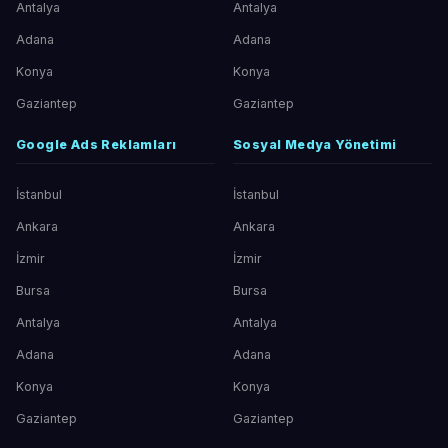
Antalya
Antalya
Adana
Adana
Konya
Konya
Gaziantep
Gaziantep
Google Ads Reklamları
Sosyal Medya Yönetimi
İstanbul
İstanbul
Ankara
Ankara
İzmir
İzmir
Bursa
Bursa
Antalya
Antalya
Adana
Adana
Konya
Konya
Gaziantep
Gaziantep