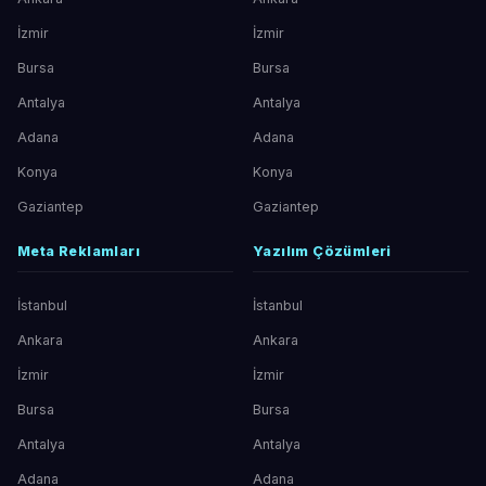
İzmir
İzmir
Bursa
Bursa
Antalya
Antalya
Adana
Adana
Konya
Konya
Gaziantep
Gaziantep
Meta Reklamları
Yazılım Çözümleri
İstanbul
İstanbul
Ankara
Ankara
İzmir
İzmir
Bursa
Bursa
Antalya
Antalya
Adana
Adana