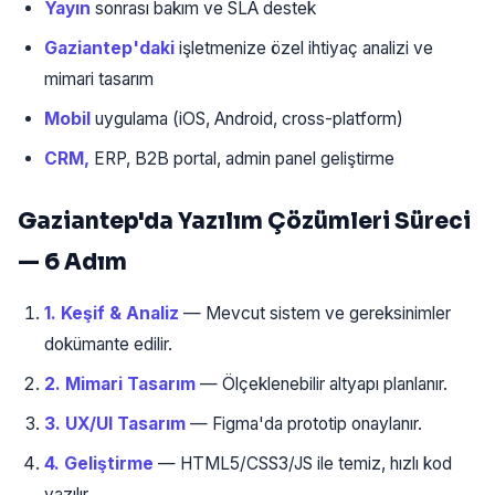
Yayın
sonrası bakım ve SLA destek
Gaziantep'daki
işletmenize özel ihtiyaç analizi ve
mimari tasarım
Mobil
uygulama (iOS, Android, cross-platform)
CRM,
ERP, B2B portal, admin panel geliştirme
Gaziantep'da Yazılım Çözümleri Süreci
— 6 Adım
1. Keşif & Analiz
— Mevcut sistem ve gereksinimler
dokümante edilir.
2. Mimari Tasarım
— Ölçeklenebilir altyapı planlanır.
3. UX/UI Tasarım
— Figma'da prototip onaylanır.
4. Geliştirme
— HTML5/CSS3/JS ile temiz, hızlı kod
yazılır.