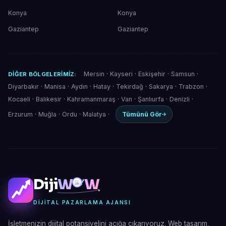
Konya
Konya
Gaziantep
Gaziantep
Mersin
·
Kayseri
·
Eskişehir
·
Samsun
·
DIĞER BÖLGELERIMIZ:
Diyarbakır
·
Manisa
·
Aydın
·
Hatay
·
Tekirdağ
·
Sakarya
·
Trabzon
·
Kocaeli
·
Balıkesir
·
Kahramanmaraş
·
Van
·
Şanlıurfa
·
Denizli
·
Erzurum
·
Muğla
·
Ordu
·
Malatya
·
Tümünü Gör
Diji
W
W
DIJITAL PAZARLAMA AJANSI
İşletmenizin dijital potansiyelini açığa çıkarıyoruz. Web tasarım,