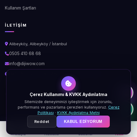
Kullanım Şartları
İLETIŞIM
Alibeyköy, Alibeyköy / İstanbul
0505 410 68 68
info@dijiwow.com
Hafta İçi: 09:00 - 18:00\nCumartesi: 10:00 - 16:00
Çerez Kullanımı & KVKK Aydınlatma
Sitemizde deneyiminizi iyileştirmek için zorunlu,
© 2026 DijiWOW. Tüm hakları saklıdır.
performans ve pazarlama çerezleri kullanıyoruz.
Çerez
KVKK
Gizlilik
Çerez
Şartlar
Politikası
·
KVKK Aydınlatma Metni
Reddet
KABUL EDIYORUM
Anasayfa
Hizmetler
Sektörler
Teklif