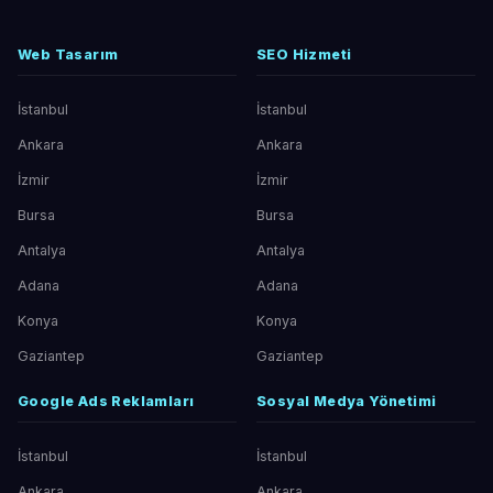
Web Tasarım
SEO Hizmeti
İstanbul
İstanbul
Ankara
Ankara
İzmir
İzmir
Bursa
Bursa
Antalya
Antalya
Adana
Adana
Konya
Konya
Gaziantep
Gaziantep
Google Ads Reklamları
Sosyal Medya Yönetimi
İstanbul
İstanbul
Ankara
Ankara