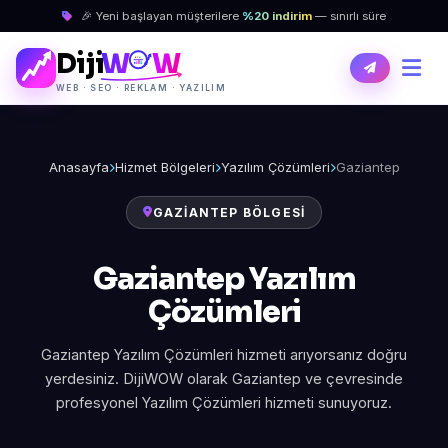
🎉 Yeni başlayan müşterilere
%20 indirim
— sınırlı süre
Diji
W
W
WEB · SEO · REKLAM · YAZILIM
Anasayfa
Hizmet Bölgeleri
Yazılım Çözümleri
Gaziantep
GAZIANTEP BÖLGESI
Gaziantep Yazılım
Çözümleri
Gaziantep Yazılım Çözümleri hizmeti arıyorsanız doğru
yerdesiniz. DijiWOW olarak Gaziantep ve çevresinde
profesyonel Yazılım Çözümleri hizmeti sunuyoruz.