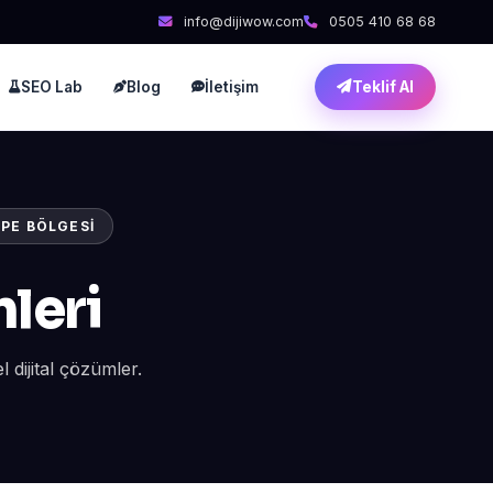
info@dijiwow.com
0505 410 68 68
SEO Lab
Blog
İletişim
Teklif Al
PE BÖLGESI
leri
dijital çözümler.