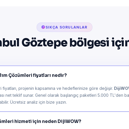
SIKÇA SORULANLAR
nbul Göztepe bölgesi içi
ım Çözümleri fiyatları nedir?
fiyatları, projenin kapsamına ve hedeflerinize göre değişir.
DijiW
rası net teklif sunar. Genel olarak başlangıç paketleri 5.000 TL'den ba
ilir. Ücretsiz analiz için bize yazın.
ümleri hizmeti için neden DijiWOW?