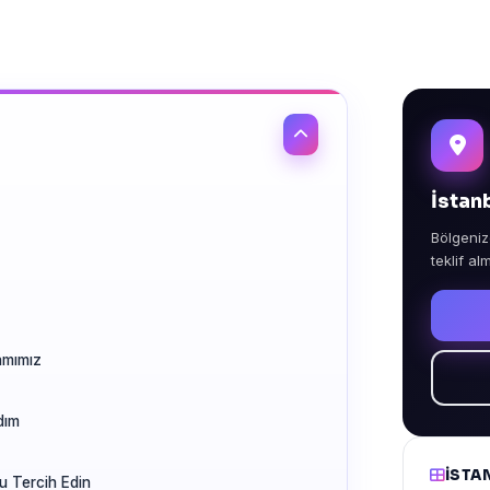
İstan
Bölgeniz
teklif al
amımız
dım
İSTA
u Tercih Edin