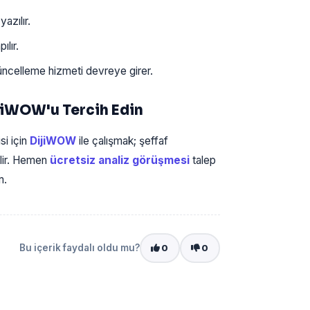
azılır.
ılır.
ncelleme hizmeti devreye girer.
jiWOW'u Tercih Edin
si için
DijiWOW
ile çalışmak; şeffaf
elir. Hemen
ücretsiz analiz görüşmesi
talep
m.
Bu içerik faydalı oldu mu?
0
0