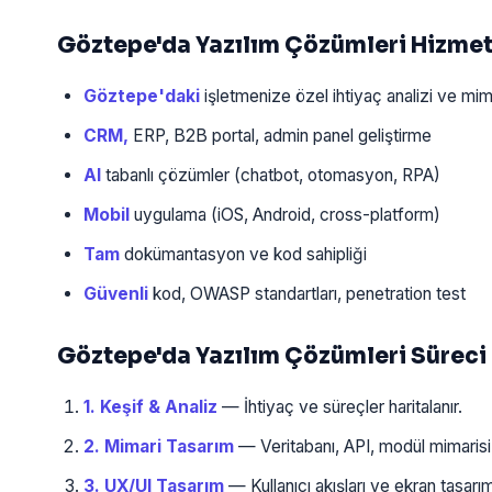
Göztepe'da Yazılım Çözümleri Hizme
Göztepe'daki
işletmenize özel ihtiyaç analizi ve mim
CRM,
ERP, B2B portal, admin panel geliştirme
AI
tabanlı çözümler (chatbot, otomasyon, RPA)
Mobil
uygulama (iOS, Android, cross-platform)
Tam
dokümantasyon ve kod sahipliği
Güvenli
kod, OWASP standartları, penetration test
Göztepe'da Yazılım Çözümleri Süreci
1. Keşif & Analiz
— İhtiyaç ve süreçler haritalanır.
2. Mimari Tasarım
— Veritabanı, API, modül mimarisi t
3. UX/UI Tasarım
— Kullanıcı akışları ve ekran tasarıml