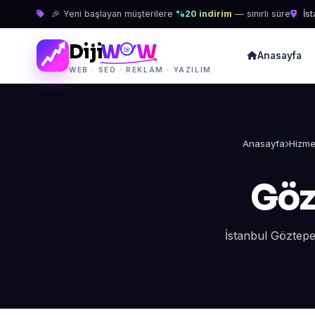
🎉 Yeni başlayan müşterilere
%20 indirim
— sınırlı süre
İst
Diji
W
W
Anasayfa
WEB · SEO · REKLAM · YAZILIM
Anasayfa
Hizme
Göz
İstanbul Göztepe