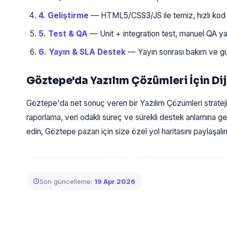
4. Geliştirme
— HTML5/CSS3/JS ile temiz, hızlı kod y
5. Test & QA
— Unit + integration test, manuel QA yap
6. Yayın & SLA Destek
— Yayın sonrası bakım ve gü
Göztepe'da Yazılım Çözümleri İçin Di
Göztepe'da net sonuç veren bir Yazılım Çözümleri strateji
raporlama, veri odaklı süreç ve sürekli destek anlamına g
edin, Göztepe pazarı için size özel yol haritasını paylaşalı
Son güncelleme:
19 Apr 2026