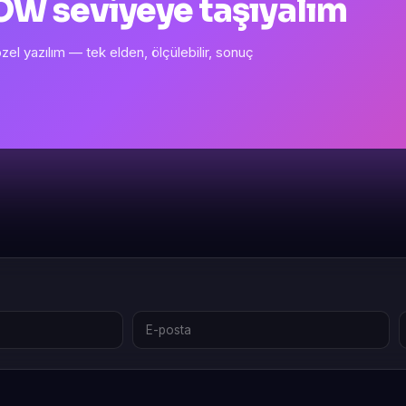
 WOW seviyeye taşıyalım
l yazılım — tek elden, ölçülebilir, sonuç