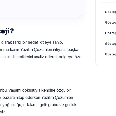
Gözte
Gözte
eji?
Gözte
olarak farklı bir hedef kitleye sahip.
Gözte
r markanın Yazılım Çözümleri ihtiyacı, başka
Göztep
kasının dinamiklerini analiz ederek bölgeye özel
nbul yaşamı dokusuyla kendine özgü bir
zel pazara hitap ederken Yazılım Çözümleri
ip yoğunluğu, ortalama gelir grubu ve günlük
lır.