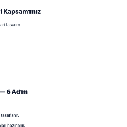
ti Kapsamımız
ari tasarım
 — 6 Adım
asarlanır.
arı hazırlanır.