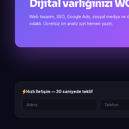
Dijital varlığınızı
Web tasarım, SEO, Google Ads, sosyal medya ve öze
odaklı. Ücretsiz ön analiz için hemen yazın.
Hızlı İletişim — 30 saniyede teklif