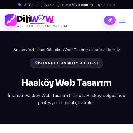
🎉 Yeni başlayan müşterilere
%20 indirim
— sınırlı süre
Diji
W
W
WEB · SEO · REKLAM · YAZILIM
Anasayfa
Hizmet Bölgeleri
Web Tasarım
İstanbul Hasköy
İSTANBUL HASKÖY BÖLGESI
Hasköy Web Tasarım
İstanbul Hasköy Web Tasarım hizmeti. Hasköy bölgesinde
profesyonel dijital çözümler.