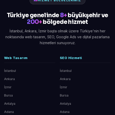
HIZMET BÖLGELERIMIZ
Türkiye genelinde
8+
büyükşehir ve
200+
bölgede hizmet
İstanbul, Ankara, İzmir başta olmak üzere Türkiye'nin her
noktasında web tasarım, SEO, Google Ads ve dijital pazarlama
hizmetleri sunuyoruz.
Web Tasarım
SEO Hizmeti
İstanbul
İstanbul
Ankara
Ankara
İzmir
İzmir
Bursa
Bursa
Antalya
Antalya
Adana
Adana