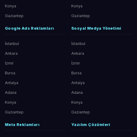
Konya
Konya
Gaziantep
Gaziantep
Google Ads Reklamları
Sosyal Medya Yönetimi
İstanbul
İstanbul
Ankara
Ankara
İzmir
İzmir
Bursa
Bursa
Antalya
Antalya
Adana
Adana
Konya
Konya
Gaziantep
Gaziantep
Meta Reklamları
Yazılım Çözümleri