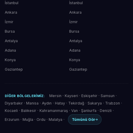
İstanbul
İstanbul
Ankara
Ankara
İzmir
İzmir
Bursa
Bursa
Antalya
Antalya
Adana
Adana
Konya
Konya
Gaziantep
Gaziantep
Mersin
·
Kayseri
·
Eskişehir
·
Samsun
·
DIĞER BÖLGELERIMIZ:
Diyarbakır
·
Manisa
·
Aydın
·
Hatay
·
Tekirdağ
·
Sakarya
·
Trabzon
·
Kocaeli
·
Balıkesir
·
Kahramanmaraş
·
Van
·
Şanlıurfa
·
Denizli
·
Erzurum
·
Muğla
·
Ordu
·
Malatya
·
Tümünü Gör