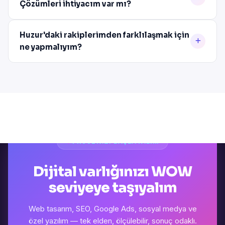
Çözümleri ihtiyacım var mı?
Huzur'daki rakiplerimden farklılaşmak için
ne yapmalıyım?
PROJENIZI BAŞLATALIM
Dijital varlığınızı WOW
seviyeye taşıyalım
Web tasarım, SEO, Google Ads, sosyal medya ve
özel yazılım — tek elden, ölçülebilir, sonuç odaklı.