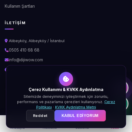
Kullanım Şartları
İLETIŞIM
Alibeyköy, Alibeyköy / İstanbul
0505 410 68 68
info@dijiwow.com
Hafta İçi: 09:00 - 18:00\nCumartesi: 10:00 - 16:00
Çerez Kullanımı & KVKK Aydınlatma
Sitemizde deneyiminizi iyileştirmek için zorunlu,
© 2026 DijiWOW. Tüm hakları saklıdır.
performans ve pazarlama çerezleri kullanıyoruz.
Çerez
KVKK
Gizlilik
Çerez
Şartlar
Politikası
·
KVKK Aydınlatma Metni
Reddet
KABUL EDIYORUM
Anasayfa
Hizmetler
Sektörler
Teklif