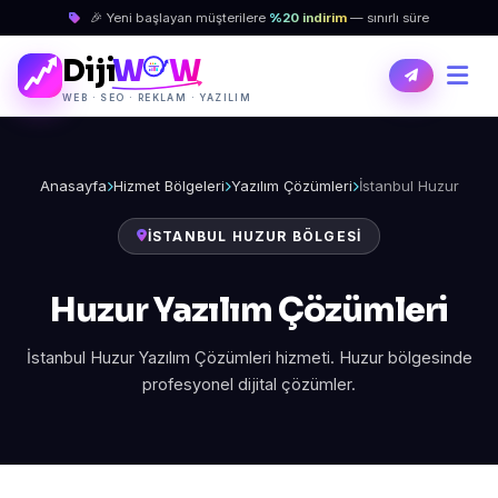
🎉 Yeni başlayan müşterilere
%20 indirim
— sınırlı süre
Diji
W
W
WEB · SEO · REKLAM · YAZILIM
Anasayfa
Hizmet Bölgeleri
Yazılım Çözümleri
İstanbul Huzur
İSTANBUL HUZUR BÖLGESI
Huzur Yazılım Çözümleri
İstanbul Huzur Yazılım Çözümleri hizmeti. Huzur bölgesinde
profesyonel dijital çözümler.