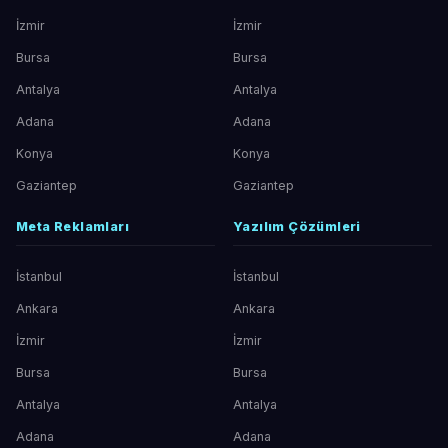
İzmir
İzmir
Bursa
Bursa
Antalya
Antalya
Adana
Adana
Konya
Konya
Gaziantep
Gaziantep
Meta Reklamları
Yazılım Çözümleri
İstanbul
İstanbul
Ankara
Ankara
İzmir
İzmir
Bursa
Bursa
Antalya
Antalya
Adana
Adana