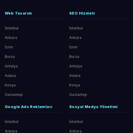
Web Tasarım
SEO Hizmeti
İstanbul
İstanbul
Ankara
Ankara
İzmir
İzmir
Bursa
Bursa
Antalya
Antalya
Adana
Adana
Konya
Konya
Gaziantep
Gaziantep
Google Ads Reklamları
Sosyal Medya Yönetimi
İstanbul
İstanbul
Ankara
Ankara