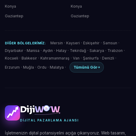
Konya
Konya
Gaziantep
Gaziantep
Mersin
·
Kayseri
·
Eskişehir
·
Samsun
·
DIĞER BÖLGELERIMIZ:
Diyarbakır
·
Manisa
·
Aydın
·
Hatay
·
Tekirdağ
·
Sakarya
·
Trabzon
·
Kocaeli
·
Balıkesir
·
Kahramanmaraş
·
Van
·
Şanlıurfa
·
Denizli
·
Erzurum
·
Muğla
·
Ordu
·
Malatya
·
Tümünü Gör
Diji
W
W
DIJITAL PAZARLAMA AJANSI
İşletmenizin dijital potansiyelini açığa çıkarıyoruz. Web tasarım,