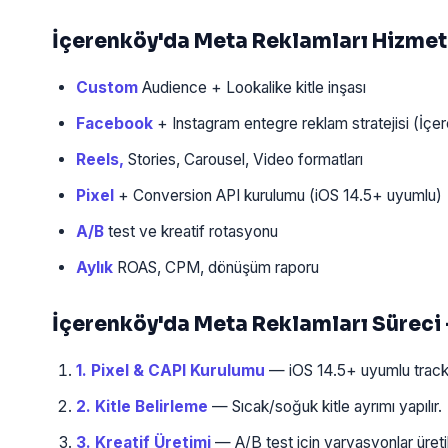
İçerenköy'da Meta Reklamları Hizme
Custom
Audience + Lookalike kitle inşası
Facebook
+ Instagram entegre reklam stratejisi (İçe
Reels,
Stories, Carousel, Video formatları
Pixel
+ Conversion API kurulumu (iOS 14.5+ uyumlu)
A/B
test ve kreatif rotasyonu
Aylık
ROAS, CPM, dönüşüm raporu
İçerenköy'da Meta Reklamları Süreci
1. Pixel & CAPI Kurulumu
— iOS 14.5+ uyumlu tracki
2. Kitle Belirleme
— Sıcak/soğuk kitle ayrımı yapılır.
3. Kreatif Üretimi
— A/B test için varyasyonlar üretili