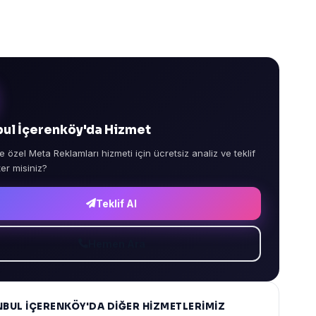
bul İçerenköy'da Hizmet
e özel Meta Reklamları hizmeti için ücretsiz analiz ve teklif
ter misiniz?
Teklif Al
Hemen Ara
NBUL İÇERENKÖY'DA DIĞER HIZMETLERIMIZ