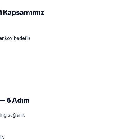
ti Kapsamımız
renköy hedefli)
 — 6 Adım
ng sağlanır.
r.