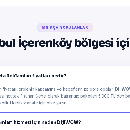
SIKÇA SORULANLAR
bul İçerenköy bölgesi iç
a Reklamları fiyatları nedir?
fiyatları, projenin kapsamına ve hedeflerinize göre değişir.
DijiW
rası net teklif sunar. Genel olarak başlangıç paketleri 5.000 TL'den ba
ilir. Ücretsiz analiz için bize yazın.
amları hizmeti için neden DijiWOW?