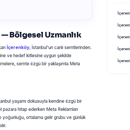
İçere
İçeren
 — Bölgesel Uzmanlık
İçere
ıkan
İçerenköy
, İstanbul'un canlı semtlerinden.
İçeren
ine ve hedef kitlesine uygun şekilde
İçeren
tmelere, semte özgü bir yaklaşımla Meta
i
anbul yaşamı dokusuyla kendine özgü bir
zel pazara hitap ederken Meta Reklamları
ip yoğunluğu, ortalama gelir grubu ve günlük
lır.