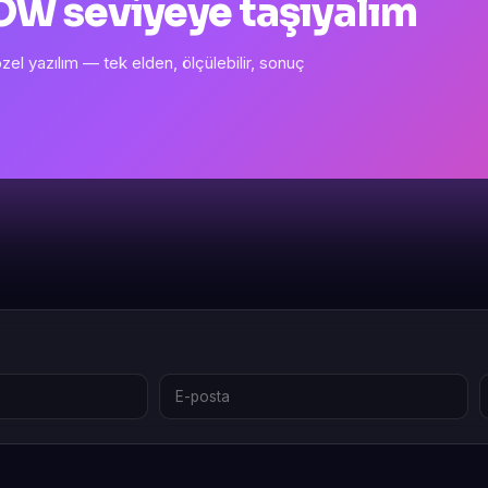
 WOW seviyeye taşıyalım
l yazılım — tek elden, ölçülebilir, sonuç