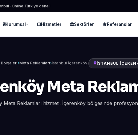
anbul · Online Türkiye geneli
Kurumsal
Hizmetler
Sektörler
Referanslar
 Bölgeleri
Meta Reklamları
İstanbul İçerenköy
İSTANBUL İÇEREN
renköy Meta Reklam
y Meta Reklamları hizmeti. İçerenköy bölgesinde profesyonel