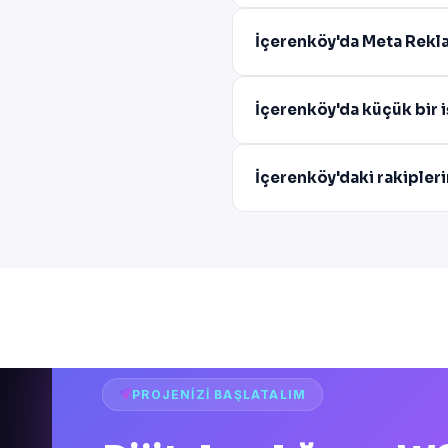
İçerenköy'da Meta Rekla
İçerenköy'da küçük bir 
İçerenköy'daki rakipler
PROJENIZI BAŞLATALIM