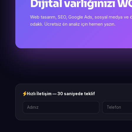
Dijital varlığınızı
Web tasarım, SEO, Google Ads, sosyal medya ve öze
odaklı. Ücretsiz ön analiz için hemen yazın.
Hızlı İletişim — 30 saniyede teklif