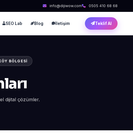
info@dijiwow.com
0505 410 68 68
SEO Lab
Blog
İletişim
Teklif Al
KÖY BÖLGESI
ları
 dijital çözümler.