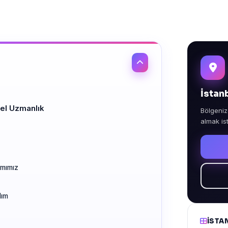
İstan
el Uzmanlık
Bölgeniz
almak is
amımız
dım
İSTA