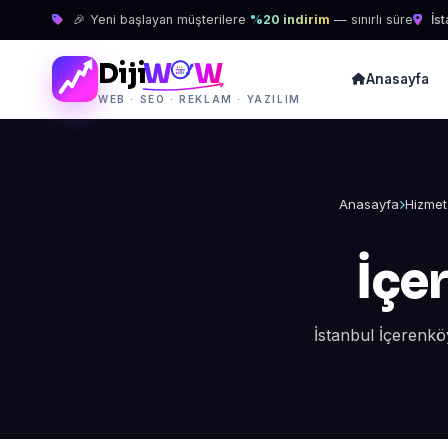
🎉 Yeni başlayan müşterilere
%20 indirim
— sınırlı süre
İst
Diji
W
W
Anasayfa
WEB · SEO · REKLAM · YAZILIM
Anasayfa
Hizmet
İçe
İstanbul İçerenkö