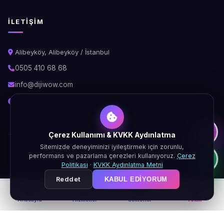
İLETIŞIM
Alibeyköy, Alibeyköy / İstanbul
0505 410 68 68
info@dijiwow.com
Hafta İçi: 09:00 - 18:00\nCumartesi: 10:00 - 16:00
Çerez Kullanımı & KVKK Aydınlatma
Sitemizde deneyiminizi iyileştirmek için zorunlu,
© 2026 DijiWOW. Tüm hakları saklıdır.
performans ve pazarlama çerezleri kullanıyoruz.
Çerez
KVKK
Gizlilik
Çerez
Şartlar
Politikası
·
KVKK Aydınlatma Metni
Reddet
KABUL EDIYORUM
Anasayfa
Hizmetler
Sektörler
Teklif