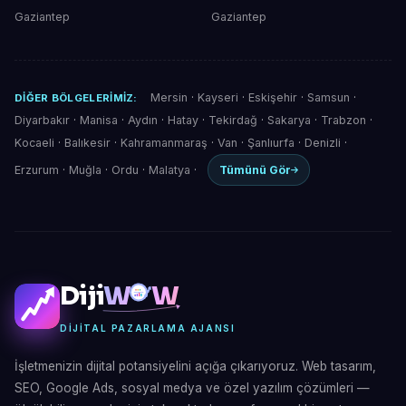
Gaziantep
Gaziantep
Mersin
·
Kayseri
·
Eskişehir
·
Samsun
·
DIĞER BÖLGELERIMIZ:
Diyarbakır
·
Manisa
·
Aydın
·
Hatay
·
Tekirdağ
·
Sakarya
·
Trabzon
·
Kocaeli
·
Balıkesir
·
Kahramanmaraş
·
Van
·
Şanlıurfa
·
Denizli
·
Erzurum
·
Muğla
·
Ordu
·
Malatya
·
Tümünü Gör
Diji
W
W
DIJITAL PAZARLAMA AJANSI
İşletmenizin dijital potansiyelini açığa çıkarıyoruz. Web tasarım,
SEO, Google Ads, sosyal medya ve özel yazılım çözümleri —