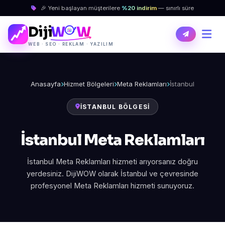
🎉 Yeni başlayan müşterilere
%20 indirim
— sınırlı süre
Diji
W
W
WEB · SEO · REKLAM · YAZILIM
Anasayfa
Hizmet Bölgeleri
Meta Reklamları
İstanbul
İSTANBUL BÖLGESI
İstanbul Meta Reklamları
İstanbul Meta Reklamları hizmeti arıyorsanız doğru
yerdesiniz. DijiWOW olarak İstanbul ve çevresinde
profesyonel Meta Reklamları hizmeti sunuyoruz.