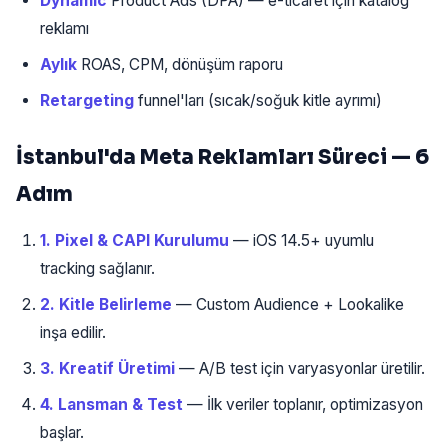
Dynamic
Product Ads (DPA) — e-ticaret için katalog
reklamı
Aylık
ROAS, CPM, dönüşüm raporu
Retargeting
funnel'ları (sıcak/soğuk kitle ayrımı)
İstanbul'da Meta Reklamları Süreci — 6
Adım
1. Pixel & CAPI Kurulumu
— iOS 14.5+ uyumlu
tracking sağlanır.
2. Kitle Belirleme
— Custom Audience + Lookalike
inşa edilir.
3. Kreatif Üretimi
— A/B test için varyasyonlar üretilir.
4. Lansman & Test
— İlk veriler toplanır, optimizasyon
başlar.