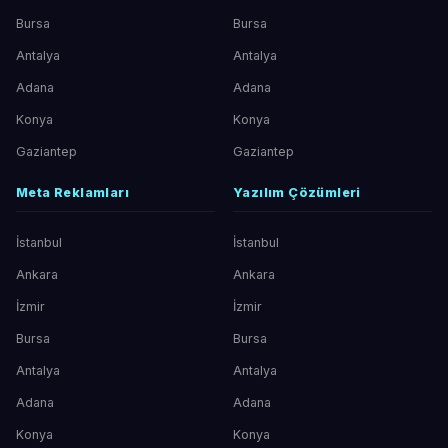
Bursa
Bursa
Antalya
Antalya
Adana
Adana
Konya
Konya
Gaziantep
Gaziantep
Meta Reklamları
Yazılım Çözümleri
İstanbul
İstanbul
Ankara
Ankara
İzmir
İzmir
Bursa
Bursa
Antalya
Antalya
Adana
Adana
Konya
Konya