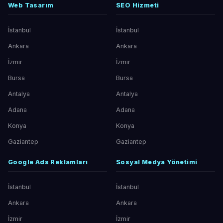
Web Tasarım
SEO Hizmeti
İstanbul
İstanbul
Ankara
Ankara
İzmir
İzmir
Bursa
Bursa
Antalya
Antalya
Adana
Adana
Konya
Konya
Gaziantep
Gaziantep
Google Ads Reklamları
Sosyal Medya Yönetimi
İstanbul
İstanbul
Ankara
Ankara
İzmir
İzmir