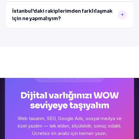
İstanbul'daki rakiplerimden farklılaşmak
için ne yapmalıyım?
PROJENIZI BAŞLATALIM
Dijital varlığınızı WOW
seviyeye taşıyalım
Web tasarım, SEO, Google Ads, sosyal medya ve
özel yazılım — tek elden, ölçülebilir, sonuç odaklı.
Ücretsiz ön analiz için hemen yazın.