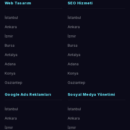
Web Tasarım
SEO Hizmeti
İstanbul
İstanbul
Ankara
Ankara
İzmir
İzmir
Bursa
Bursa
Antalya
Antalya
Adana
Adana
Konya
Konya
Gaziantep
Gaziantep
Google Ads Reklamları
Sosyal Medya Yönetimi
İstanbul
İstanbul
Ankara
Ankara
İzmir
İzmir