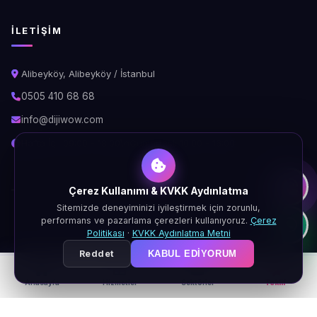
İLETIŞIM
Alibeyköy, Alibeyköy / İstanbul
0505 410 68 68
info@dijiwow.com
Hafta İçi: 09:00 - 18:00\nCumartesi: 10:00 - 16:00
Çerez Kullanımı & KVKK Aydınlatma
Sitemizde deneyiminizi iyileştirmek için zorunlu,
© 2026 DijiWOW. Tüm hakları saklıdır.
performans ve pazarlama çerezleri kullanıyoruz.
Çerez
KVKK
Gizlilik
Çerez
Şartlar
Politikası
·
KVKK Aydınlatma Metni
Reddet
KABUL EDIYORUM
Anasayfa
Hizmetler
Sektörler
Teklif