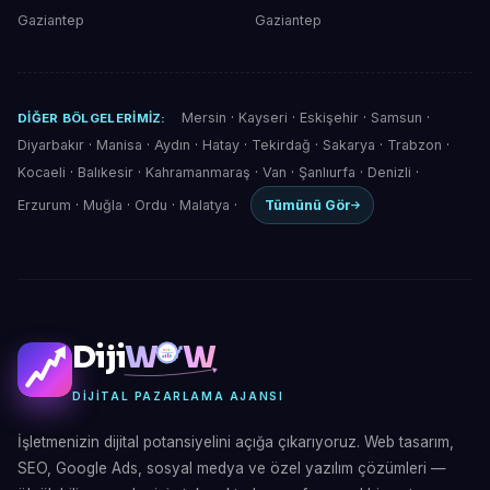
Gaziantep
Gaziantep
Mersin
·
Kayseri
·
Eskişehir
·
Samsun
·
DIĞER BÖLGELERIMIZ:
Diyarbakır
·
Manisa
·
Aydın
·
Hatay
·
Tekirdağ
·
Sakarya
·
Trabzon
·
Kocaeli
·
Balıkesir
·
Kahramanmaraş
·
Van
·
Şanlıurfa
·
Denizli
·
Erzurum
·
Muğla
·
Ordu
·
Malatya
·
Tümünü Gör
Diji
W
W
DIJITAL PAZARLAMA AJANSI
İşletmenizin dijital potansiyelini açığa çıkarıyoruz. Web tasarım,
SEO, Google Ads, sosyal medya ve özel yazılım çözümleri —