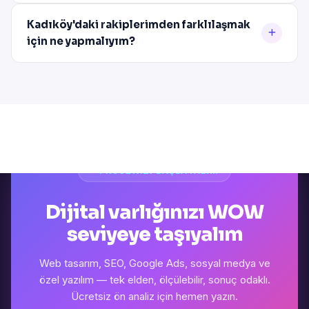
Kadıköy'daki rakiplerimden farklılaşmak
için ne yapmalıyım?
PROJENIZI BAŞLATALIM
Dijital varlığınızı WOW
seviyeye taşıyalım
Web tasarım, SEO, Google Ads, sosyal medya ve
özel yazılım — tek elden, ölçülebilir, sonuç odaklı.
Ücretsiz ön analiz için hemen yazın.