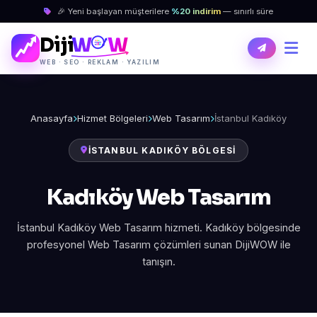
🎉 Yeni başlayan müşterilere
%20 indirim
— sınırlı süre
Diji
W
W
WEB · SEO · REKLAM · YAZILIM
Anasayfa
Hizmet Bölgeleri
Web Tasarım
İstanbul Kadıköy
İSTANBUL KADIKÖY BÖLGESI
Kadıköy Web Tasarım
İstanbul Kadıköy Web Tasarım hizmeti. Kadıköy bölgesinde
profesyonel Web Tasarım çözümleri sunan DijiWOW ile
tanışın.