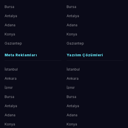
Bursa
Bursa
Antalya
Antalya
Adana
Adana
Konya
Konya
Gaziantep
Gaziantep
Meta Reklamları
Yazılım Çözümleri
İstanbul
İstanbul
Ankara
Ankara
İzmir
İzmir
Bursa
Bursa
Antalya
Antalya
Adana
Adana
Konya
Konya